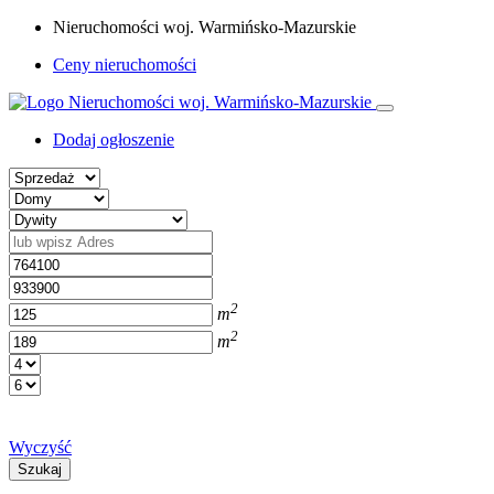
Nieruchomości woj. Warmińsko-Mazurskie
Ceny nieruchomości
Dodaj ogłoszenie
2
m
2
m
Wyczyść
Szukaj