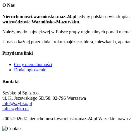
O Nas
Nieruchomosci-warminsko-maz-24.pl
jedyny polski serwis skupia
województwie Warmińsko-Mazurskim
.
Należymy do największej w Polsce grupy regionalnych portali nier
U nas o każdej porze dnia i roku znajdziesz biura, mieszkania, apar
Przydatne linki
Ceny nieruchomości
Dodaj ogłoszenie
Kontakt
Szybko.pl Sp. z o.o.
ul. K. Jeżewskiego 5D/58, 02-796 Warszawa
info@szybko.pl
info.szybko.pl
2005-2026 © nieruchomosci-warminsko-maz-24.pl Wszelkie prawa z