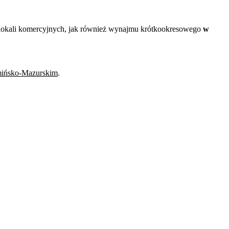
i lokali komercyjnych, jak również wynajmu krótkookresowego
w
ińsko-Mazurskim
.