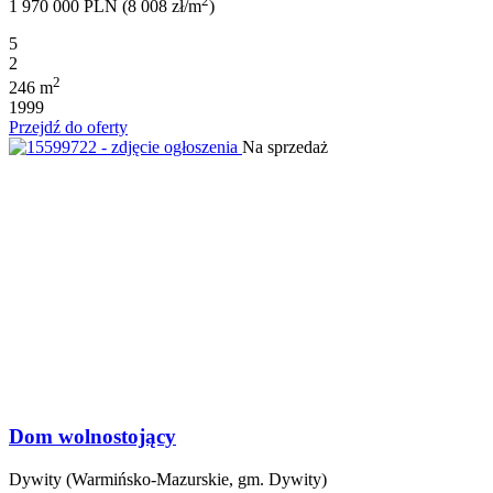
2
1 970 000 PLN (8 008 zł/m
)
5
2
2
246 m
1999
Przejdź do oferty
Na sprzedaż
Dom wolnostojący
Dywity (Warmińsko-Mazurskie, gm. Dywity)