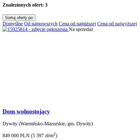
Znalezionych ofert:
3
Sortuj oferty po
Domyślne
Od najnowszych
Cena od najniższej
Cena od najwyższej
Na sprzedaż
Dom wolnostojący
Dywity (Warmińsko-Mazurskie, gm. Dywity)
2
849 000 PLN (5 397 zł/m
)