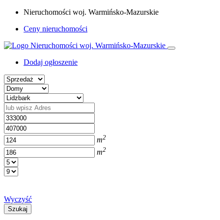
Nieruchomości woj. Warmińsko-Mazurskie
Ceny nieruchomości
Dodaj ogłoszenie
2
m
2
m
Wyczyść
Szukaj