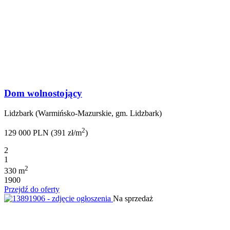
Dom wolnostojący
Lidzbark (Warmińsko-Mazurskie, gm. Lidzbark)
2
129 000 PLN (391 zł/m
)
2
1
2
330 m
1900
Przejdź do oferty
Na sprzedaż