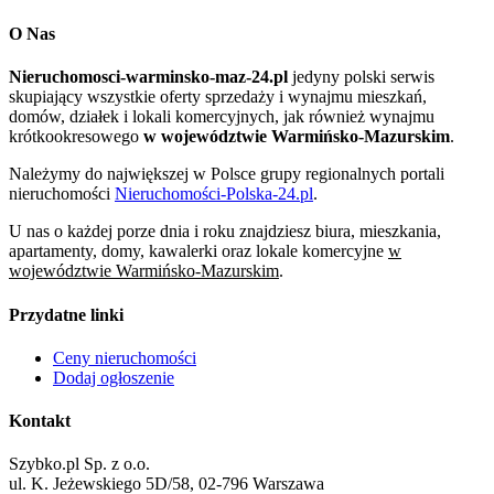
O Nas
Nieruchomosci-warminsko-maz-24.pl
jedyny polski serwis
skupiający wszystkie oferty sprzedaży i wynajmu mieszkań,
domów, działek i lokali komercyjnych, jak również wynajmu
krótkookresowego
w województwie Warmińsko-Mazurskim
.
Należymy do największej w Polsce grupy regionalnych portali
nieruchomości
Nieruchomości-Polska-24.pl
.
U nas o każdej porze dnia i roku znajdziesz biura, mieszkania,
apartamenty, domy, kawalerki oraz lokale komercyjne
w
województwie Warmińsko-Mazurskim
.
Przydatne linki
Ceny nieruchomości
Dodaj ogłoszenie
Kontakt
Szybko.pl Sp. z o.o.
ul. K. Jeżewskiego 5D/58, 02-796 Warszawa