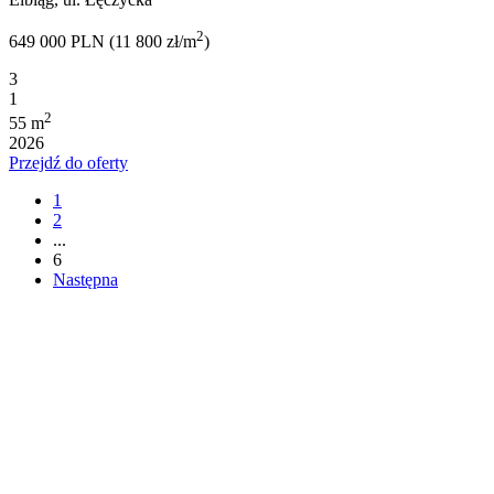
2
649 000 PLN (11 800 zł/m
)
3
1
2
55 m
2026
Przejdź do oferty
1
2
...
6
Następna