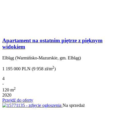
Apartament na ostatnim piętrze z pięknym
widokiem
Elbląg (Warmińsko-Mazurskie, gm. Elbląg)
2
1 195 000 PLN (9 958 zł/m
)
4
-
2
120 m
2020
Przejdź do oferty
Na sprzedaż