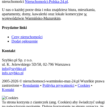
nieruchomości
Nieruchomości-Polska-24.pl
.
U nas o każdej porze dnia i roku znajdziesz biura, mieszkania,
apartamenty, domy, kawalerki oraz lokale komercyjne
w
województwie Warmińsko-Mazurskim
.
Przydatne linki
Ceny nieruchomości
Dodaj ogłoszenie
Kontakt
Szybko.pl Sp. z o.o.
ul. K. Jeżewskiego 5D/58, 02-796 Warszawa
info@szybko.pl
info.szybko.pl
2005-2026 © nieruchomosci-warminsko-maz-24.pl Wszelkie prawa
zastrzeżone •
Regulamin
•
Polityka prywatności
•
Cookies
•
Kontakt
Ta strona korzysta z ciasteczek (ang. Cookies) aby świadczyć usługi
na najwyższym poziomie. Dalsze korzystanie ze strony oznacza, że