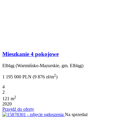
Mieszkanie 4 pokojowe
Elbląg (Warmińsko-Mazurskie, gm. Elbląg)
2
1 195 000 PLN (9 876 zł/m
)
4
2
2
121 m
2020
Przejdź do oferty
Na sprzedaż