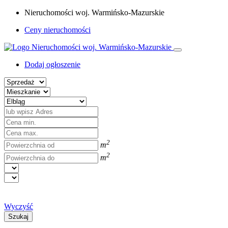
Nieruchomości woj. Warmińsko-Mazurskie
Ceny nieruchomości
Dodaj ogłoszenie
2
m
2
m
Wyczyść
Szukaj