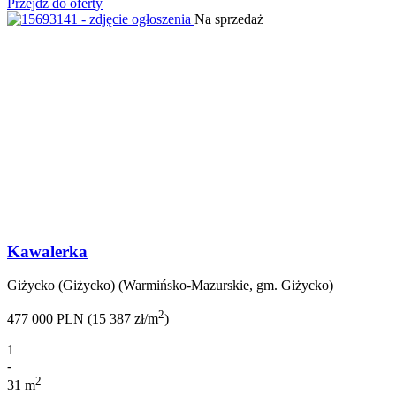
Przejdź do oferty
Na sprzedaż
Kawalerka
Giżycko (Giżycko) (Warmińsko-Mazurskie, gm. Giżycko)
2
477 000 PLN (15 387 zł/m
)
1
-
2
31 m