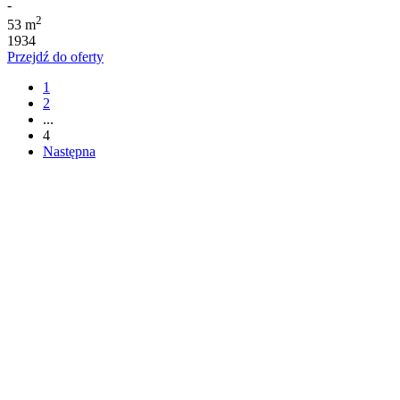
-
2
53 m
1934
Przejdź do oferty
1
2
...
4
Następna