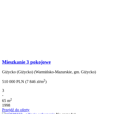
Mieszkanie 3 pokojowe
Giżycko (Giżycko) (Warmińsko-Mazurskie, gm. Giżycko)
2
510 000 PLN (7 846 zł/m
)
3
-
2
65 m
1998
Przejdź do oferty