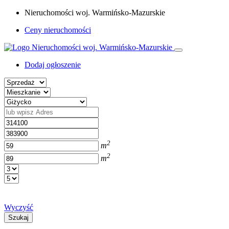
Nieruchomości woj. Warmińsko-Mazurskie
Ceny nieruchomości
Dodaj ogłoszenie
2
m
2
m
Wyczyść
Szukaj