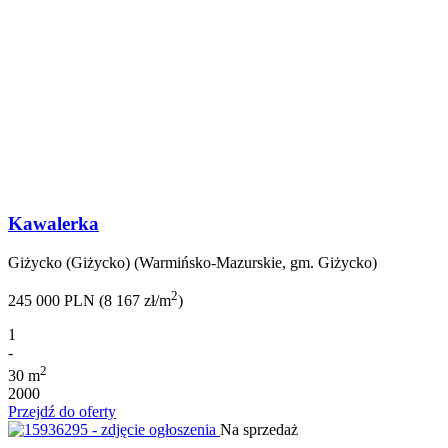
Kawalerka
Giżycko (Giżycko) (Warmińsko-Mazurskie, gm. Giżycko)
2
245 000 PLN (8 167 zł/m
)
1
-
2
30 m
2000
Przejdź do oferty
Na sprzedaż