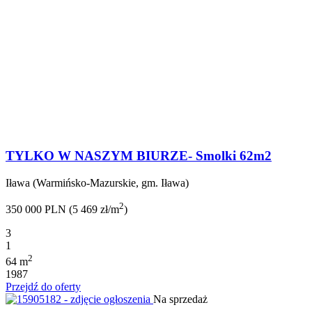
TYLKO W NASZYM BIURZE- Smolki 62m2
Iława (Warmińsko-Mazurskie, gm. Iława)
2
350 000 PLN (5 469 zł/m
)
3
1
2
64 m
1987
Przejdź do oferty
Na sprzedaż