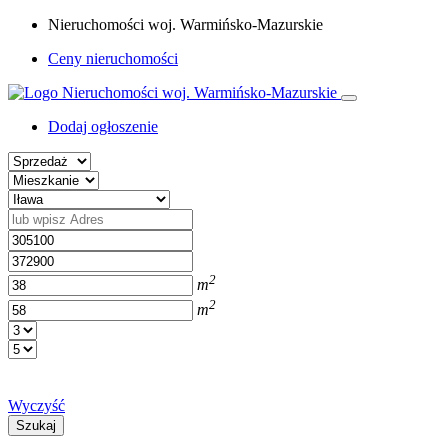
Nieruchomości woj. Warmińsko-Mazurskie
Ceny nieruchomości
Dodaj ogłoszenie
2
m
2
m
Wyczyść
Szukaj