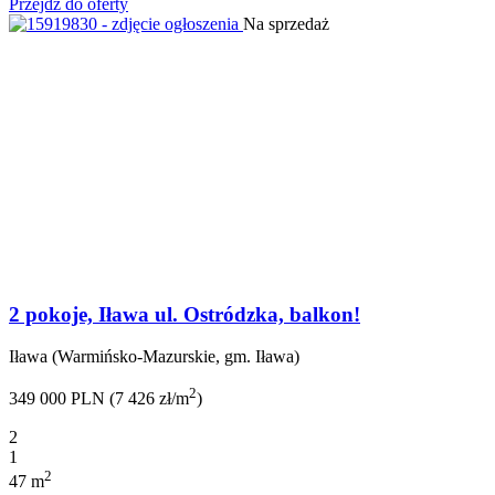
Przejdź do oferty
Na sprzedaż
2 pokoje, Iława ul. Ostródzka, balkon!
Iława (Warmińsko-Mazurskie, gm. Iława)
2
349 000 PLN (7 426 zł/m
)
2
1
2
47 m