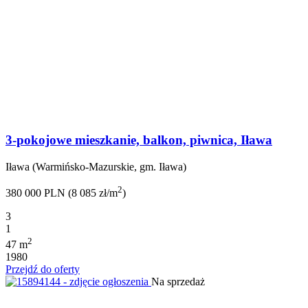
3-pokojowe mieszkanie, balkon, piwnica, Iława
Iława (Warmińsko-Mazurskie, gm. Iława)
2
380 000 PLN (8 085 zł/m
)
3
1
2
47 m
1980
Przejdź do oferty
Na sprzedaż