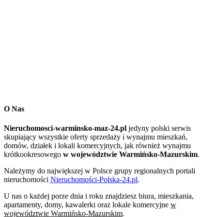
O Nas
Nieruchomosci-warminsko-maz-24.pl
jedyny polski serwis
skupiający wszystkie oferty sprzedaży i wynajmu mieszkań,
domów, działek i lokali komercyjnych, jak również wynajmu
krótkookresowego
w województwie Warmińsko-Mazurskim
.
Należymy do największej w Polsce grupy regionalnych portali
nieruchomości
Nieruchomości-Polska-24.pl
.
U nas o każdej porze dnia i roku znajdziesz biura, mieszkania,
apartamenty, domy, kawalerki oraz lokale komercyjne
w
województwie Warmińsko-Mazurskim
.