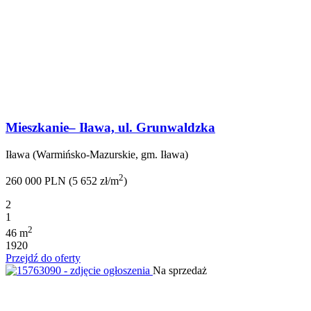
Mieszkanie– Iława, ul. Grunwaldzka
Iława (Warmińsko-Mazurskie, gm. Iława)
2
260 000 PLN (5 652 zł/m
)
2
1
2
46 m
1920
Przejdź do oferty
Na sprzedaż