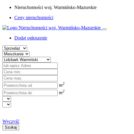
Nieruchomości woj. Warmińsko-Mazurskie
Ceny nieruchomości
Dodaj ogłoszenie
2
m
2
m
Wyczyść
Szukaj