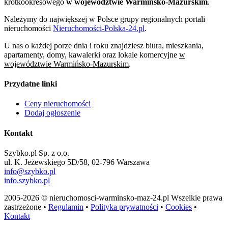
krótkookresowego
w województwie Warmińsko-Mazurskim
.
Należymy do największej w Polsce grupy regionalnych portali
nieruchomości
Nieruchomości-Polska-24.pl
.
U nas o każdej porze dnia i roku znajdziesz biura, mieszkania,
apartamenty, domy, kawalerki oraz lokale komercyjne
w
województwie Warmińsko-Mazurskim
.
Przydatne linki
Ceny nieruchomości
Dodaj ogłoszenie
Kontakt
Szybko.pl Sp. z o.o.
ul. K. Jeżewskiego 5D/58, 02-796 Warszawa
info@szybko.pl
info.szybko.pl
2005-2026 © nieruchomosci-warminsko-maz-24.pl Wszelkie prawa
zastrzeżone •
Regulamin
•
Polityka prywatności
•
Cookies
•
Kontakt