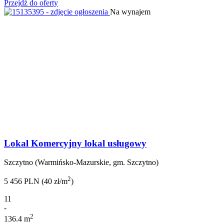
Przejdź do oferty
Na wynajem
Lokal Komercyjny lokal usługowy
Szczytno (Warmińsko-Mazurskie, gm. Szczytno)
2
5 456 PLN (40 zł/m
)
11
-
2
136.4 m