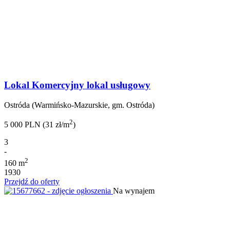
Lokal Komercyjny lokal usługowy
Ostróda (Warmińsko-Mazurskie, gm. Ostróda)
2
5 000 PLN (31 zł/m
)
3
-
2
160 m
1930
Przejdź do oferty
Na wynajem