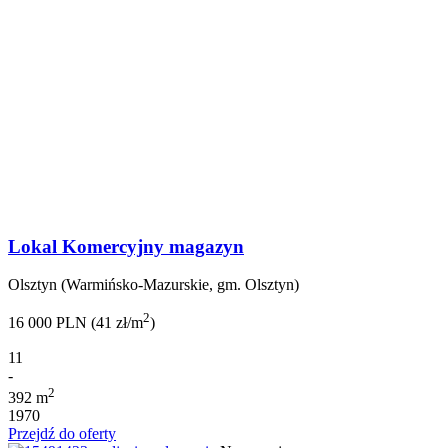
Lokal Komercyjny magazyn
Olsztyn (Warmińsko-Mazurskie, gm. Olsztyn)
2
16 000 PLN (41 zł/m
)
11
-
2
392 m
1970
Przejdź do oferty