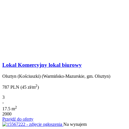
Lokal Komercyjny lokal biurowy
Olsztyn (Kościuszki) (Warmińsko-Mazurskie, gm. Olsztyn)
2
787 PLN (45 zł/m
)
3
-
2
17.5 m
2000
Przejdź do oferty
Na wynajem