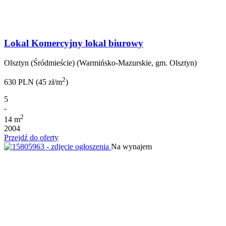
Lokal Komercyjny lokal biurowy
Olsztyn (Śródmieście) (Warmińsko-Mazurskie, gm. Olsztyn)
2
630 PLN (45 zł/m
)
5
-
2
14 m
2004
Przejdź do oferty
Na wynajem