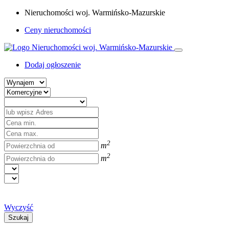
Nieruchomości woj. Warmińsko-Mazurskie
Ceny nieruchomości
Dodaj ogłoszenie
2
m
2
m
Wyczyść
Szukaj