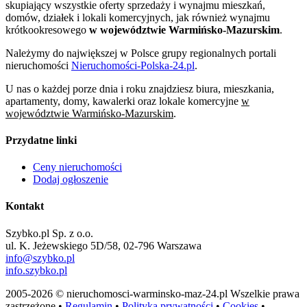
skupiający wszystkie oferty sprzedaży i wynajmu mieszkań,
domów, działek i lokali komercyjnych, jak również wynajmu
krótkookresowego
w województwie Warmińsko-Mazurskim
.
Należymy do największej w Polsce grupy regionalnych portali
nieruchomości
Nieruchomości-Polska-24.pl
.
U nas o każdej porze dnia i roku znajdziesz biura, mieszkania,
apartamenty, domy, kawalerki oraz lokale komercyjne
w
województwie Warmińsko-Mazurskim
.
Przydatne linki
Ceny nieruchomości
Dodaj ogłoszenie
Kontakt
Szybko.pl Sp. z o.o.
ul. K. Jeżewskiego 5D/58, 02-796 Warszawa
info@szybko.pl
info.szybko.pl
2005-2026 © nieruchomosci-warminsko-maz-24.pl Wszelkie prawa
zastrzeżone •
Regulamin
•
Polityka prywatności
•
Cookies
•