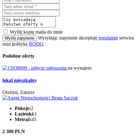
Wyślij kopię maila do mnie
Wysyłając zapytanie akceptuję
regulamin
serwisu
Wyślij zapytanie
oraz politykę
RODO
.
Podobne oferty
na wynajem
lokal mieszkalny
Olsztyn, Zatorze
Pokoje:
2
Łazienki:
1
Metraż:
45
2 300 PLN