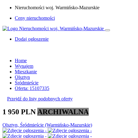
Nieruchomości woj. Warmińsko-Mazurskie
Ceny nieruchomości
Dodaj ogłoszenie
Home
Wynajem
Mieszkanie
Olsztyn
Śródmieście
Oferta: 15107335
Przejdź do listy podobnych oferty
1 950 PLN
ARCHIWALNA
Olsztyn, Śródmieście (Warmińsko-Mazurskie)