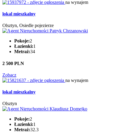
na wynajem
lokal mieszkalny
Olsztyn, Osiedle pojezierze
Pokoje:
2
Łazienki:
1
Metraż:
34
2 500 PLN
Zobacz
na wynajem
lokal mieszkalny
Olsztyn
Pokoje:
2
Łazienki:
1
Metraż:
32.3