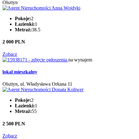
Olsztyn
Pokoje:
2
Łazienki:
1
Metraż:
38.5
2 000 PLN
Zobacz
na wynajem
lokal mieszkalny
Olsztyn, ul. Władysława Orkana 11
Pokoje:
2
Łazienki:
1
Metraż:
55
2 500 PLN
Zobacz