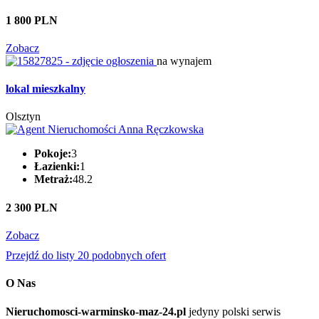
1 800 PLN
Zobacz
na wynajem
lokal mieszkalny
Olsztyn
Pokoje:
3
Łazienki:
1
Metraż:
48.2
2 300 PLN
Zobacz
Przejdź do listy 20 podobnych ofert
O Nas
Nieruchomosci-warminsko-maz-24.pl
jedyny polski serwis