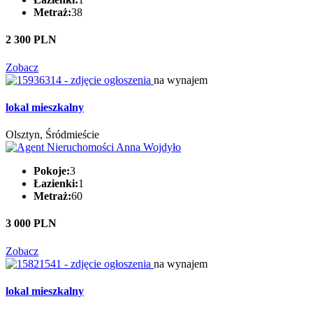
Metraż:
38
2 300 PLN
Zobacz
na wynajem
lokal mieszkalny
Olsztyn, Śródmieście
Pokoje:
3
Łazienki:
1
Metraż:
60
3 000 PLN
Zobacz
na wynajem
lokal mieszkalny