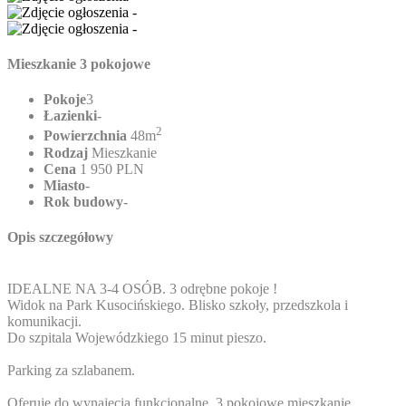
Mieszkanie 3 pokojowe
Pokoje
3
Łazienki
-
2
Powierzchnia
48m
Rodzaj
Mieszkanie
Cena
1 950 PLN
Miasto
-
Rok budowy
-
Opis szczegółowy
IDEALNE NA 3-4 OSÓB. 3 odrębne pokoje !
Widok na Park Kusocińskiego. Blisko szkoły, przedszkola i
komunikacji.
Do szpitala Wojewódzkiego 15 minut pieszo.
Parking za szlabanem.
Oferuję do wynajęcia funkcjonalne, 3 pokojowe mieszkanie