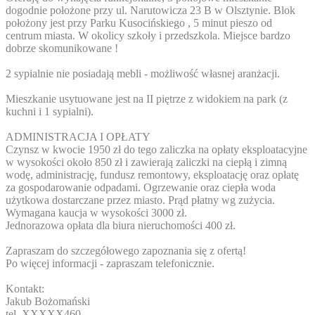
dogodnie położone przy ul. Narutowicza 23 B w Olsztynie. Blok
położony jest przy Parku Kusocińskiego , 5 minut pieszo od
centrum miasta. W okolicy szkoły i przedszkola. Miejsce bardzo
dobrze skomunikowane !
2 sypialnie nie posiadają mebli - możliwość własnej aranżacji.
Mieszkanie usytuowane jest na II piętrze z widokiem na park (z
kuchni i 1 sypialni).
ADMINISTRACJA I OPŁATY
Czynsz w kwocie 1950 zł do tego zaliczka na opłaty eksploatacyjne
w wysokości około 850 zł i zawierają zaliczki na ciepłą i zimną
wodę, administrację, fundusz remontowy, eksploatację oraz opłatę
za gospodarowanie odpadami. Ogrzewanie oraz ciepła woda
użytkowa dostarczane przez miasto. Prąd płatny wg zużycia.
Wymagana kaucja w wysokości 3000 zł.
Jednorazowa opłata dla biura nieruchomości 400 zł.
Zapraszam do szczegółowego zapoznania się z ofertą!
Po więcej informacji - zapraszam telefonicznie.
Kontakt:
Jakub Bożomański
tel.
XXXXX460