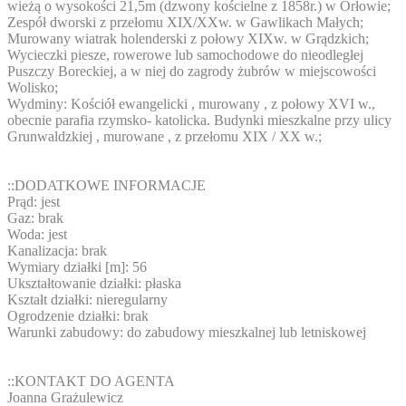
wieżą o wysokości 21,5m (dzwony kościelne z 1858r.) w Orłowie;
Zespół dworski z przełomu XIX/XXw. w Gawlikach Małych;
Murowany wiatrak holenderski z połowy XIXw. w Grądzkich;
Wycieczki piesze, rowerowe lub samochodowe do nieodległej
Puszczy Boreckiej, a w niej do zagrody żubrów w miejscowości
Wolisko;
Wydminy: Kościół ewangelicki , murowany , z połowy XVI w.,
obecnie parafia rzymsko- katolicka. Budynki mieszkalne przy ulicy
Grunwaldzkiej , murowane , z przełomu XIX / XX w.;
::DODATKOWE INFORMACJE
Prąd: jest
Gaz: brak
Woda: jest
Kanalizacja: brak
Wymiary działki [m]: 56
Ukształtowanie działki: płaska
Kształt działki: nieregularny
Ogrodzenie działki: brak
Warunki zabudowy: do zabudowy mieszkalnej lub letniskowej
::KONTAKT DO AGENTA
Joanna Grażulewicz