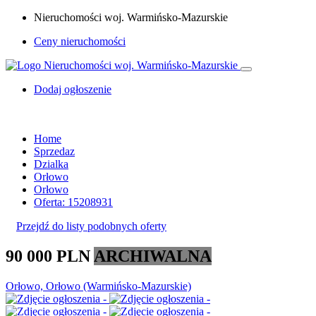
Nieruchomości woj. Warmińsko-Mazurskie
Ceny nieruchomości
Dodaj ogłoszenie
Home
Sprzedaz
Dzialka
Orłowo
Orłowo
Oferta: 15208931
Przejdź do listy podobnych oferty
90 000 PLN
ARCHIWALNA
Orłowo, Orłowo (Warmińsko-Mazurskie)