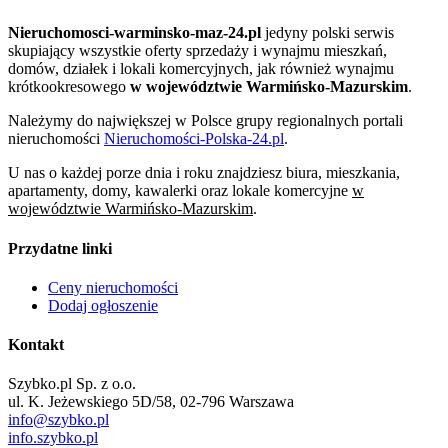
Nieruchomosci-warminsko-maz-24.pl
jedyny polski serwis
skupiający wszystkie oferty sprzedaży i wynajmu mieszkań,
domów, działek i lokali komercyjnych, jak również wynajmu
krótkookresowego
w województwie Warmińsko-Mazurskim
.
Należymy do największej w Polsce grupy regionalnych portali
nieruchomości
Nieruchomości-Polska-24.pl
.
U nas o każdej porze dnia i roku znajdziesz biura, mieszkania,
apartamenty, domy, kawalerki oraz lokale komercyjne
w
województwie Warmińsko-Mazurskim
.
Przydatne linki
Ceny nieruchomości
Dodaj ogłoszenie
Kontakt
Szybko.pl Sp. z o.o.
ul. K. Jeżewskiego 5D/58, 02-796 Warszawa
info@szybko.pl
info.szybko.pl