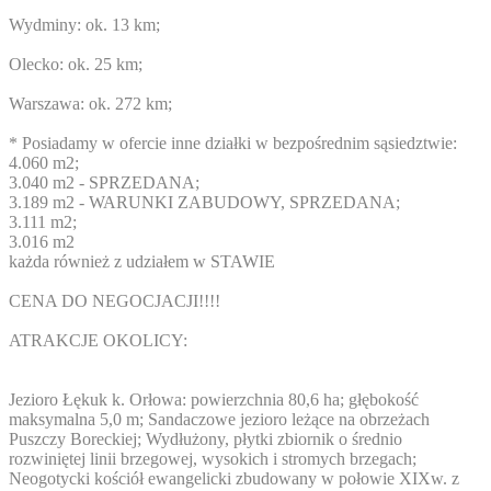
Wydminy: ok. 13 km;
Olecko: ok. 25 km;
Warszawa: ok. 272 km;
* Posiadamy w ofercie inne działki w bezpośrednim sąsiedztwie:
4.060 m2;
3.040 m2 - SPRZEDANA;
3.189 m2 - WARUNKI ZABUDOWY, SPRZEDANA;
3.111 m2;
3.016 m2
każda również z udziałem w STAWIE
CENA DO NEGOCJACJI!!!!
ATRAKCJE OKOLICY:
Jezioro Łękuk k. Orłowa: powierzchnia 80,6 ha; głębokość
maksymalna 5,0 m; Sandaczowe jezioro leżące na obrzeżach
Puszczy Boreckiej; Wydłużony, płytki zbiornik o średnio
rozwiniętej linii brzegowej, wysokich i stromych brzegach;
Neogotycki kościół ewangelicki zbudowany w połowie XIXw. z