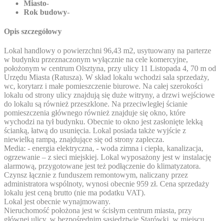
Miasto
-
Rok budowy
-
Opis szczegółowy
Lokal handlowy o powierzchni 96,43 m2, usytuowany na parterze
w budynku przeznaczonym wyłącznie na cele komercyjne,
położonym w centrum Olsztyna, przy ulicy 11 Listopada 4, 70 m od
Urzędu Miasta (Ratusza). W skład lokalu wchodzi sala sprzedaży,
wc, korytarz i małe pomieszczenie biurowe. Na całej szerokości
lokalu od strony ulicy znajdują się duże witryny, a drzwi wejściowe
do lokalu są również przeszklone. Na przeciwległej ścianie
pomieszczenia głównego również znajduje się okno, które
wychodzi na tył budynku. Obecnie to okno jest zasłonięte lekką
ścianką, łatwą do usunięcia. Lokal posiada także wyjście z
niewielką rampą, znajdujące się od strony zaplecza.
Media: - energia elektryczna, - woda zimna i ciepła, kanalizacja,
ogrzewanie – z sieci miejskiej. Lokal wyposażony jest w instalację
alarmową, przygotowane jest też podłączenie do klimatyzatora.
Czynsz łącznie z funduszem remontowym, naliczany przez
administratora wspólnoty, wynosi obecnie 959 zł. Cena sprzedaży
lokalu jest ceną brutto (nie ma podatku VAT).
Lokal jest obecnie wynajmowany.
Nieruchomość położona jest w ścisłym centrum miasta, przy
głównej ulicy, w bezpośrednim sąsiedztwie Starówki, w miejscu