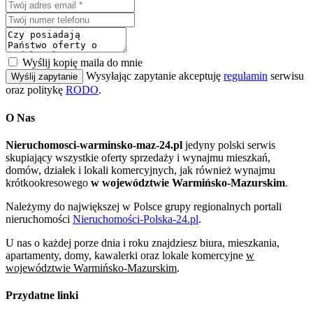
Wyślij kopię maila do mnie
Wysyłając zapytanie akceptuję
regulamin
serwisu
Wyślij zapytanie
oraz politykę
RODO
.
O Nas
Nieruchomosci-warminsko-maz-24.pl
jedyny polski serwis
skupiający wszystkie oferty sprzedaży i wynajmu mieszkań,
domów, działek i lokali komercyjnych, jak również wynajmu
krótkookresowego
w województwie Warmińsko-Mazurskim
.
Należymy do największej w Polsce grupy regionalnych portali
nieruchomości
Nieruchomości-Polska-24.pl
.
U nas o każdej porze dnia i roku znajdziesz biura, mieszkania,
apartamenty, domy, kawalerki oraz lokale komercyjne
w
województwie Warmińsko-Mazurskim
.
Przydatne linki