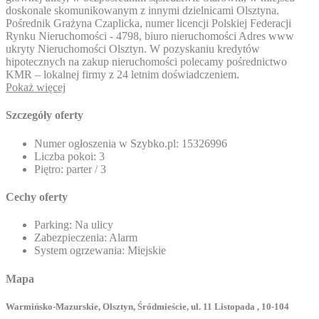
doskonale skomunikowanym z innymi dzielnicami Olsztyna.
Pośrednik Grażyna Czaplicka, numer licencji Polskiej Federacji
Rynku Nieruchomości - 4798, biuro nieruchomości
Adres www
ukryty
Nieruchomości Olsztyn. W pozyskaniu kredytów
hipotecznych na zakup nieruchomości polecamy pośrednictwo
KMR – lokalnej firmy z 24 letnim doświadczeniem.
Pokaż więcej
Szczegóły oferty
Numer ogłoszenia w Szybko.pl:
15326996
Liczba pokoi:
3
Piętro:
parter / 3
Cechy oferty
Parking:
Na ulicy
Zabezpieczenia:
Alarm
System ogrzewania:
Miejskie
Mapa
Warmińsko-Mazurskie, Olsztyn, Śródmieście, ul. 11 Listopada , 10-104