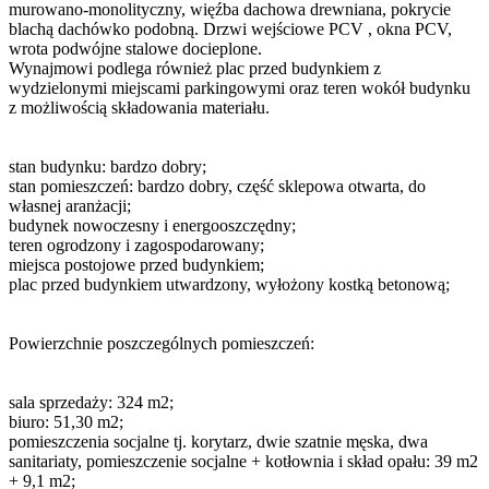
murowano-monolityczny, więźba dachowa drewniana, pokrycie
blachą dachówko podobną. Drzwi wejściowe PCV , okna PCV,
wrota podwójne stalowe docieplone.
Wynajmowi podlega również plac przed budynkiem z
wydzielonymi miejscami parkingowymi oraz teren wokół budynku
z możliwością składowania materiału.
stan budynku: bardzo dobry;
stan pomieszczeń: bardzo dobry, część sklepowa otwarta, do
własnej aranżacji;
budynek nowoczesny i energooszczędny;
teren ogrodzony i zagospodarowany;
miejsca postojowe przed budynkiem;
plac przed budynkiem utwardzony, wyłożony kostką betonową;
Powierzchnie poszczególnych pomieszczeń:
sala sprzedaży: 324 m2;
biuro: 51,30 m2;
pomieszczenia socjalne tj. korytarz, dwie szatnie męska, dwa
sanitariaty, pomieszczenie socjalne + kotłownia i skład opału: 39 m2
+ 9,1 m2;