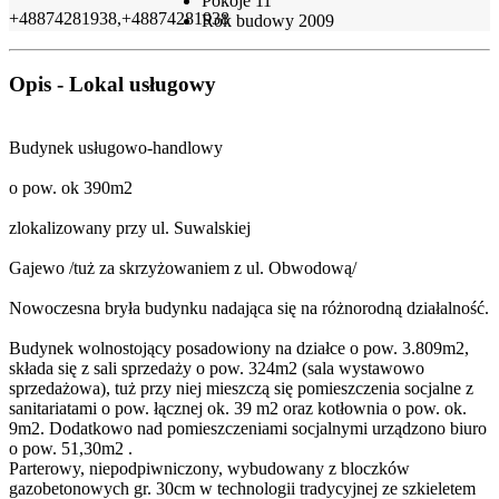
Pokoje
11
+48874281938,+48874281938
Rok budowy
2009
Opis - Lokal usługowy
Budynek usługowo-handlowy
o pow. ok 390m2
zlokalizowany przy ul. Suwalskiej
Gajewo /tuż za skrzyżowaniem z ul. Obwodową/
Nowoczesna bryła budynku nadająca się na różnorodną działalność.
Budynek wolnostojący posadowiony na działce o pow. 3.809m2,
składa się z sali sprzedaży o pow. 324m2 (sala wystawowo
sprzedażowa), tuż przy niej mieszczą się pomieszczenia socjalne z
sanitariatami o pow. łącznej ok. 39 m2 oraz kotłownia o pow. ok.
9m2. Dodatkowo nad pomieszczeniami socjalnymi urządzono biuro
o pow. 51,30m2 .
Parterowy, niepodpiwniczony, wybudowany z bloczków
gazobetonowych gr. 30cm w technologii tradycyjnej ze szkieletem