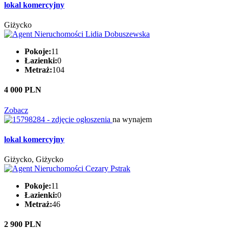
lokal komercyjny
Giżycko
Pokoje:
11
Łazienki:
0
Metraż:
104
4 000 PLN
Zobacz
na wynajem
lokal komercyjny
Giżycko, Giżycko
Pokoje:
11
Łazienki:
0
Metraż:
46
2 900 PLN