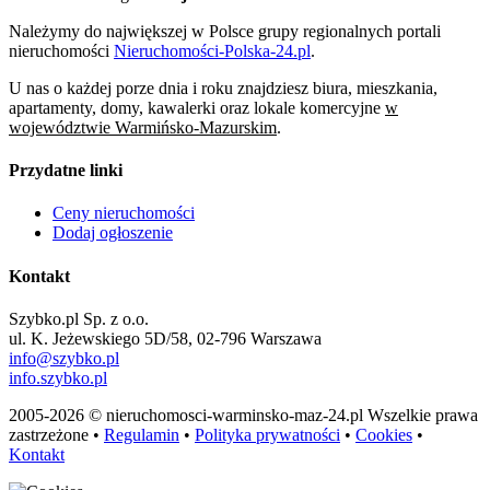
Należymy do największej w Polsce grupy regionalnych portali
nieruchomości
Nieruchomości-Polska-24.pl
.
U nas o każdej porze dnia i roku znajdziesz biura, mieszkania,
apartamenty, domy, kawalerki oraz lokale komercyjne
w
województwie Warmińsko-Mazurskim
.
Przydatne linki
Ceny nieruchomości
Dodaj ogłoszenie
Kontakt
Szybko.pl Sp. z o.o.
ul. K. Jeżewskiego 5D/58, 02-796 Warszawa
info@szybko.pl
info.szybko.pl
2005-2026 © nieruchomosci-warminsko-maz-24.pl Wszelkie prawa
zastrzeżone •
Regulamin
•
Polityka prywatności
•
Cookies
•
Kontakt