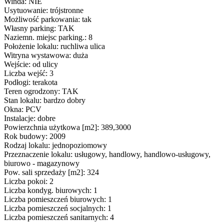
Winda: NIE
Usytuowanie: trójstronne
Możliwość parkowania: tak
Własny parking: TAK
Naziemn. miejsc parking.: 8
Położenie lokalu: ruchliwa ulica
Witryna wystawowa: duża
Wejście: od ulicy
Liczba wejść: 3
Podłogi: terakota
Teren ogrodzony: TAK
Stan lokalu: bardzo dobry
Okna: PCV
Instalacje: dobre
Powierzchnia użytkowa [m2]: 389,3000
Rok budowy: 2009
Rodzaj lokalu: jednopoziomowy
Przeznaczenie lokalu: usługowy, handlowy, handlowo-usługowy,
biurowo - magazynowy
Pow. sali sprzedaży [m2]: 324
Liczba pokoi: 2
Liczba kondyg. biurowych: 1
Liczba pomieszczeń biurowych: 1
Liczba pomieszczeń socjalnych: 1
Liczba pomieszczeń sanitarnych: 4