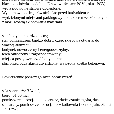
blachą dachówko podobną. Drzwi wejściowe PCV , okna PCV,
wrota podwójne stalowe docieplone.
Wynajmowi podlega również plac przed budynkiem z
wydzielonymi miejscami parkingowymi oraz teren wokół budynku
z możliwością składowania materiału.
stan budynku: bardzo dobry;
stan pomieszczeń: bardzo dobry, część sklepowa otwarta, do
własnej aranżacji;
budynek nowoczesny i energooszczędny;
teren ogrodzony i zagospodarowany;
miejsca postojowe przed budynkiem;
plac przed budynkiem utwardzony, wyłożony kostką betonową;
Powierzchnie poszczególnych pomieszczeń:
sala sprzedaży: 324 m2;
biuro: 51,30 m2;
pomieszczenia socjalne tj. korytarz, dwie szatnie męska, dwa
sanitariaty, pomieszczenie socjalne + kotłownia i skład opału: 39 m2
+ 9,1 m2;