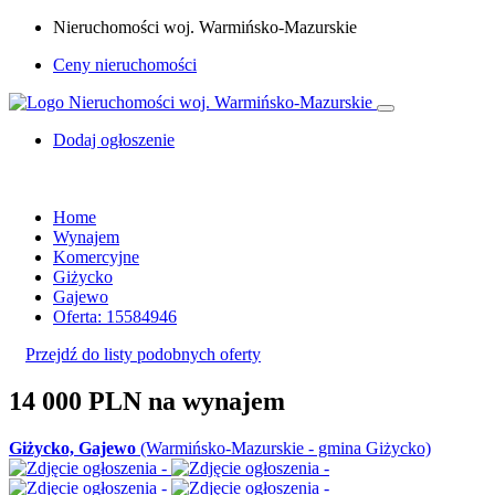
Nieruchomości woj. Warmińsko-Mazurskie
Ceny nieruchomości
Dodaj ogłoszenie
Home
Wynajem
Komercyjne
Giżycko
Gajewo
Oferta: 15584946
Przejdź do listy podobnych oferty
14 000 PLN
na wynajem
Giżycko, Gajewo
(Warmińsko-Mazurskie - gmina Giżycko)