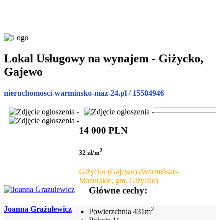
Lokal Usługowy na wynajem - Giżycko,
Gajewo
nieruchomosci-warminsko-maz-24.pl / 15584946
14 000 PLN
2
32 zł/m
Giżycko (Gajewo) (Warmińsko-
Mazurskie, gm. Giżycko)
Główne cechy:
Joanna Grażulewicz
2
Powierzchnia
431m