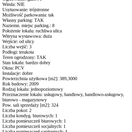
Winda: NIE
Usytuowanie: trójstronne
Możliwość parkowania: tak
Własny parking: TAK
Naziemn. miejsc parking.: 8
Położenie lokalu: ruchliwa ulica
Witryna wystawowa: duża
Wejście: od ulicy
Liczba wejść: 3
Podłogi: terakota
Teren ogrodzony: TAK
Stan lokalu: bardzo dobry
Okna: PCV
Instalacje: dobre
Powierzchnia użytkowa [m2]: 389,3000
Rok budowy: 2009
Rodzaj lokalu: jednopoziomowy
Przeznaczenie lokalu: usługowy, handlowy, handlowo-usługowy,
biurowo - magazynowy
Pow. sali sprzedaży [m2]: 324
Liczba pokoi: 2
Liczba kondyg. biurowych: 1
Liczba pomieszczeń biurowych: 1
Liczba pomieszczeń socjalnych: 1
Liczba pomieszczeń sanitarnych: 4