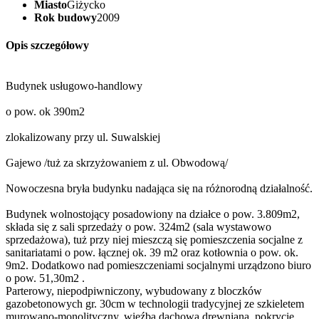
Miasto
Giżycko
Rok budowy
2009
Opis szczegółowy
Budynek usługowo-handlowy
o pow. ok 390m2
zlokalizowany przy ul. Suwalskiej
Gajewo /tuż za skrzyżowaniem z ul. Obwodową/
Nowoczesna bryła budynku nadająca się na różnorodną działalność.
Budynek wolnostojący posadowiony na działce o pow. 3.809m2,
składa się z sali sprzedaży o pow. 324m2 (sala wystawowo
sprzedażowa), tuż przy niej mieszczą się pomieszczenia socjalne z
sanitariatami o pow. łącznej ok. 39 m2 oraz kotłownia o pow. ok.
9m2. Dodatkowo nad pomieszczeniami socjalnymi urządzono biuro
o pow. 51,30m2 .
Parterowy, niepodpiwniczony, wybudowany z bloczków
gazobetonowych gr. 30cm w technologii tradycyjnej ze szkieletem
murowano-monolityczny, więźba dachowa drewniana, pokrycie