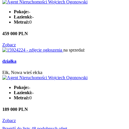
Pokoje:
-
Łazienki:
-
Metraż:
0
459 000 PLN
Zobacz
na sprzedaż
działka
Ełk, Nowa wieś ełcka
Pokoje:
-
Łazienki:
-
Metraż:
0
189 000 PLN
Zobacz
Przejdź do listy 48 podobnych ofert