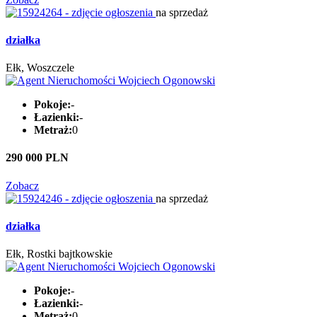
na sprzedaż
działka
Ełk, Woszczele
Pokoje:
-
Łazienki:
-
Metraż:
0
290 000 PLN
Zobacz
na sprzedaż
działka
Ełk, Rostki bajtkowskie
Pokoje:
-
Łazienki:
-
Metraż:
0