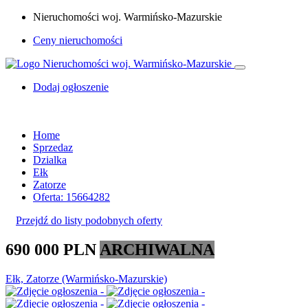
Nieruchomości woj. Warmińsko-Mazurskie
Ceny nieruchomości
Dodaj ogłoszenie
Home
Sprzedaz
Dzialka
Ełk
Zatorze
Oferta: 15664282
Przejdź do listy podobnych oferty
690 000 PLN
ARCHIWALNA
Ełk, Zatorze (Warmińsko-Mazurskie)