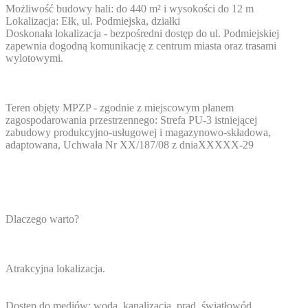
Możliwość budowy hali: do 440 m² i wysokości do 12 m
Lokalizacja: Ełk, ul. Podmiejska, działki
Doskonała lokalizacja - bezpośredni dostęp do ul. Podmiejskiej
zapewnia dogodną komunikację z centrum miasta oraz trasami
wylotowymi.
Teren objęty MPZP - zgodnie z miejscowym planem
zagospodarowania przestrzennego: Strefa PU-3 istniejącej
zabudowy produkcyjno-usługowej i magazynowo-składowa,
adaptowana, Uchwała Nr XX/187/08 z dnia
XXXXX-29
Dlaczego warto?
Atrakcyjna lokalizacja.
Dostęp do mediów: woda, kanalizacja, prąd, światłowód.