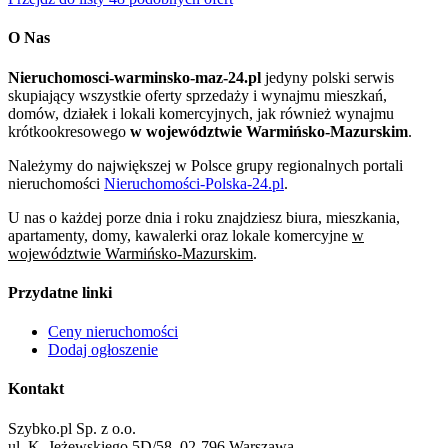
O Nas
Nieruchomosci-warminsko-maz-24.pl
jedyny polski serwis
skupiający wszystkie oferty sprzedaży i wynajmu mieszkań,
domów, działek i lokali komercyjnych, jak również wynajmu
krótkookresowego
w województwie Warmińsko-Mazurskim
.
Należymy do największej w Polsce grupy regionalnych portali
nieruchomości
Nieruchomości-Polska-24.pl
.
U nas o każdej porze dnia i roku znajdziesz biura, mieszkania,
apartamenty, domy, kawalerki oraz lokale komercyjne
w
województwie Warmińsko-Mazurskim
.
Przydatne linki
Ceny nieruchomości
Dodaj ogłoszenie
Kontakt
Szybko.pl Sp. z o.o.
ul. K. Jeżewskiego 5D/58, 02-796 Warszawa