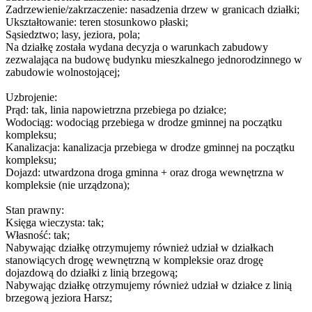
Zadrzewienie/zakrzaczenie: nasadzenia drzew w granicach działki;
Ukształtowanie: teren stosunkowo płaski;
Sąsiedztwo; lasy, jeziora, pola;
Na działkę została wydana decyzja o warunkach zabudowy
zezwalająca na budowę budynku mieszkalnego jednorodzinnego w
zabudowie wolnostojącej;
Uzbrojenie:
Prąd: tak, linia napowietrzna przebiega po działce;
Wodociąg: wodociąg przebiega w drodze gminnej na początku
kompleksu;
Kanalizacja: kanalizacja przebiega w drodze gminnej na początku
kompleksu;
Dojazd: utwardzona droga gminna + oraz droga wewnętrzna w
kompleksie (nie urządzona);
Stan prawny:
Księga wieczysta: tak;
Własność: tak;
Nabywając działkę otrzymujemy również udział w działkach
stanowiących drogę wewnętrzną w kompleksie oraz drogę
dojazdową do działki z linią brzegową;
Nabywając działkę otrzymujemy również udział w działce z linią
brzegową jeziora Harsz;