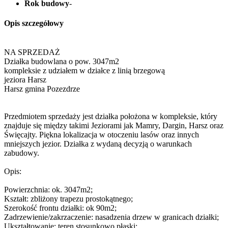
Rok budowy
-
Opis szczegółowy
NA SPRZEDAŻ
Działka budowlana o pow. 3047m2
kompleksie z udziałem w działce z linią brzegową
jeziora Harsz
Harsz gmina Pozezdrze
Przedmiotem sprzedaży jest działka położona w kompleksie, który
znajduje się między takimi Jeziorami jak Mamry, Dargin, Harsz oraz
Święcajty. Piękna lokalizacja w otoczeniu lasów oraz innych
mniejszych jezior. Działka z wydaną decyzją o warunkach
zabudowy.
Opis:
Powierzchnia: ok. 3047m2;
Kształt: zbliżony trapezu prostokątnego;
Szerokość frontu działki: ok 90m2;
Zadrzewienie/zakrzaczenie: nasadzenia drzew w granicach działki;
Ukształtowanie: teren stosunkowo płaski;