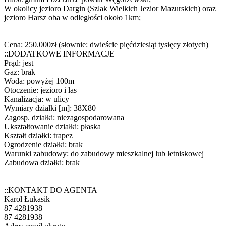
W okolicy jezioro Dargin (Szlak Wielkich Jezior Mazurskich) oraz
jezioro Harsz oba w odległości około 1km;
Cena: 250.000zł (słownie: dwieście pięćdziesiąt tysięcy złotych)
::DODATKOWE INFORMACJE
Prąd: jest
Gaz: brak
Woda: powyżej 100m
Otoczenie: jezioro i las
Kanalizacja: w ulicy
Wymiary działki [m]: 38X80
Zagosp. działki: niezagospodarowana
Ukształtowanie działki: płaska
Kształt działki: trapez
Ogrodzenie działki: brak
Warunki zabudowy: do zabudowy mieszkalnej lub letniskowej
Zabudowa działki: brak
::KONTAKT DO AGENTA
Karol Łukasik
87 4281938
87 4281938