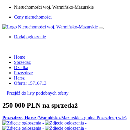
Nieruchomości woj. Warmińsko-Mazurskie
Ceny nieruchomości
Dodaj ogłoszenie
Home
Sprzedaz
Dzialka
Pozezdrze
Harsz
Oferta: 15716713
Przejdź do listy podobnych oferty
250 000 PLN
na sprzedaż
Pozezdrze, Harsz
(Warmińsko-Mazurskie - gmina Pozezdrze) wieś