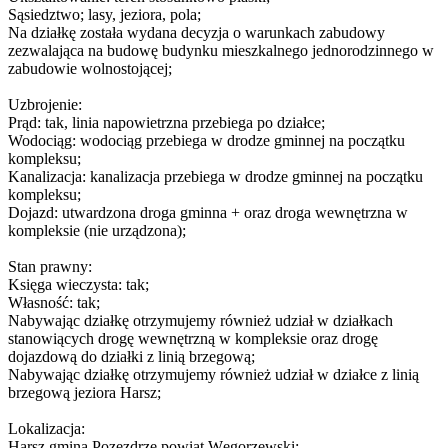
Sąsiedztwo; lasy, jeziora, pola;
Na działkę została wydana decyzja o warunkach zabudowy
zezwalająca na budowę budynku mieszkalnego jednorodzinnego w
zabudowie wolnostojącej;
Uzbrojenie:
Prąd: tak, linia napowietrzna przebiega po działce;
Wodociąg: wodociąg przebiega w drodze gminnej na początku
kompleksu;
Kanalizacja: kanalizacja przebiega w drodze gminnej na początku
kompleksu;
Dojazd: utwardzona droga gminna + oraz droga wewnętrzna w
kompleksie (nie urządzona);
Stan prawny:
Księga wieczysta: tak;
Własność: tak;
Nabywając działkę otrzymujemy również udział w działkach
stanowiących drogę wewnętrzną w kompleksie oraz drogę
dojazdową do działki z linią brzegową;
Nabywając działkę otrzymujemy również udział w działce z linią
brzegową jeziora Harsz;
Lokalizacja:
Harsz gmina Pozezdrze powiat Węgorzewski;