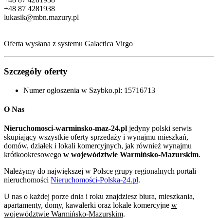
+48 87 4281938
lukasik@mbn.mazury.pl
Oferta wysłana z systemu Galactica Virgo
Szczegóły oferty
Numer ogłoszenia w Szybko.pl:
15716713
O Nas
Nieruchomosci-warminsko-maz-24.pl
jedyny polski serwis
skupiający wszystkie oferty sprzedaży i wynajmu mieszkań,
domów, działek i lokali komercyjnych, jak również wynajmu
krótkookresowego
w województwie Warmińsko-Mazurskim
.
Należymy do największej w Polsce grupy regionalnych portali
nieruchomości
Nieruchomości-Polska-24.pl
.
U nas o każdej porze dnia i roku znajdziesz biura, mieszkania,
apartamenty, domy, kawalerki oraz lokale komercyjne
w
województwie Warmińsko-Mazurskim
.