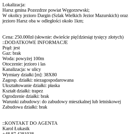
Lokalizacja:
Harsz gmina Pozezdrze powiat Węgorzewski;
W okolicy jezioro Dargin (Szlak Wielkich Jezior Mazurskich) oraz
jezioro Harsz oba w odległości około 1km;
Cena: 250.000zł (słownie: dwieście pięćdziesiąt tysięcy złotych)
::DODATKOWE INFORMACJE
Prąd: jest
Gaz: brak
Woda: powyżej 100m
Otoczenie: jezioro i las
Kanalizacja: w ulicy
Wymiary działki [m]: 38X80
Zagosp. działki: niezagospodarowana
Ukształtowanie działki: płaska
Kształt działki: trapez
Ogrodzenie działki: brak
Warunki zabudowy: do zabudowy mieszkalnej lub letniskowej
Zabudowa działki: brak
::KONTAKT DO AGENTA
Karol Łukasik
+48 87 4281938