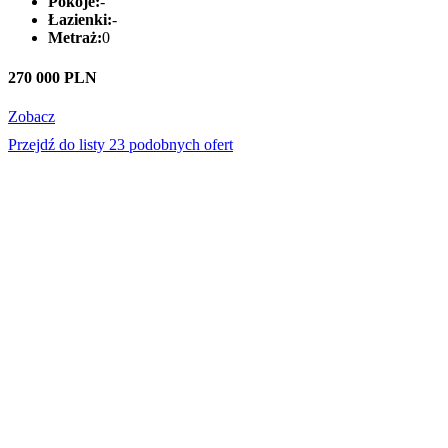
Pokoje:
-
Łazienki:
-
Metraż:
0
270 000 PLN
Zobacz
Przejdź do listy 23 podobnych ofert