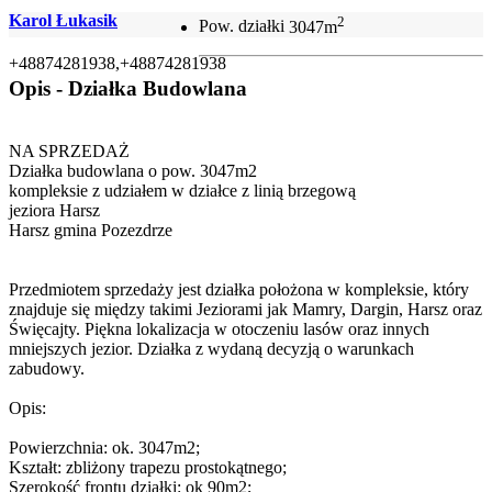
Karol Łukasik
2
Pow. działki
3047m
+48874281938,+48874281938
Opis - Działka Budowlana
NA SPRZEDAŻ
Działka budowlana o pow. 3047m2
kompleksie z udziałem w działce z linią brzegową
jeziora Harsz
Harsz gmina Pozezdrze
Przedmiotem sprzedaży jest działka położona w kompleksie, który
znajduje się między takimi Jeziorami jak Mamry, Dargin, Harsz oraz
Święcajty. Piękna lokalizacja w otoczeniu lasów oraz innych
mniejszych jezior. Działka z wydaną decyzją o warunkach
zabudowy.
Opis:
Powierzchnia: ok. 3047m2;
Kształt: zbliżony trapezu prostokątnego;
Szerokość frontu działki: ok 90m2;