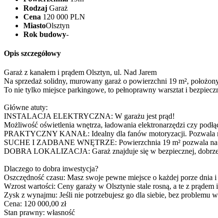
Rodzaj
Garaż
Cena
120 000 PLN
Miasto
Olsztyn
Rok budowy
-
Opis szczegółowy
Garaż z kanałem i prądem Olsztyn, ul. Nad Jarem
Na sprzedaż solidny, murowany garaż o powierzchni 19 m², położony 
To nie tylko miejsce parkingowe, to pełnoprawny warsztat i bezpie
Główne atuty:
INSTALACJA ELEKTRYCZNA: W garażu jest prąd!
Możliwość oświetlenia wnętrza, ładowania elektronarzędzi czy podłąc
PRAKTYCZNY KANAŁ: Idealny dla fanów motoryzacji. Pozwala na s
SUCHE I ZADBANE WNĘTRZE: Powierzchnia 19 m² pozwala na wyg
DOBRA LOKALIZACJA: Garaż znajduje się w bezpiecznej, dobrze skom
Dlaczego to dobra inwestycja?
Oszczędność czasu: Masz swoje pewne miejsce o każdej porze dnia i
Wzrost wartości: Ceny garaży w Olsztynie stale rosną, a te z prądem 
Zysk z wynajmu: Jeśli nie potrzebujesz go dla siebie, bez problemu 
Cena: 120 000,00 zł
Stan prawny: własność