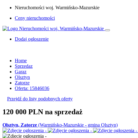
Nieruchomości woj. Warmińsko-Mazurskie
Ceny nieruchomości
Dodaj ogłoszenie
Home
Sprzedaz
Garaz
Olsztyn
Zatorze
Oferta: 15846036
Przejdź do listy podobnych oferty
120 000 PLN
na sprzedaż
Olsztyn, Zatorze
(Warmińsko-Mazurskie - gmina Olsztyn)