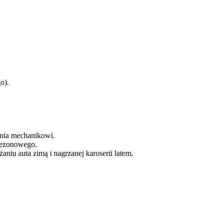
o).
nia mechanikowi.
ezonowego.
u auta zimą i nagrzanej karoserii latem.