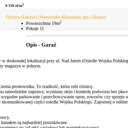
2
6 316 zł/m
Olsztyn (Zatorze) (Warmińsko-Mazurskie, gm. Olsztyn)
2
Powierzchnia
19m
Pokoje
11
Opis - Garaż
w doskonałej lokalizacji przy ul. Nad Jarem (Osiedle Wojska Polskieg
czny magazyn w jednym.
zenia prostownika. To rzadkość, która robi różnicę.
amodzielne naprawy, wymianę oleju i kontrolę podwozia bez płace
odne parkowanie i przechowywanie opon, rowerów czy sprzętu s
unikowanej części osiedla Wojska Polskiego. Zapomnij o odśnieżani
 nocy.
i kanałem są najbardziej poszukiwane.
wynajmiesz go 'od ręki' sąsiadowi lub majsterkowiczowi.