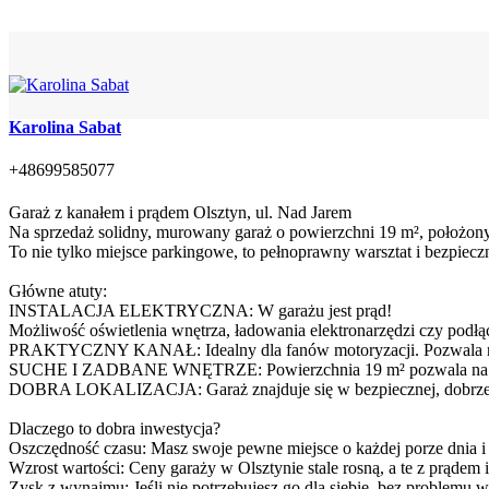
Karolina Sabat
+48699585077
Garaż z kanałem i prądem Olsztyn, ul. Nad Jarem
Na sprzedaż solidny, murowany garaż o powierzchni 19 m², położony 
To nie tylko miejsce parkingowe, to pełnoprawny warsztat i bezpie
Główne atuty:
INSTALACJA ELEKTRYCZNA: W garażu jest prąd!
Możliwość oświetlenia wnętrza, ładowania elektronarzędzi czy podłąc
PRAKTYCZNY KANAŁ: Idealny dla fanów motoryzacji. Pozwala na s
SUCHE I ZADBANE WNĘTRZE: Powierzchnia 19 m² pozwala na wyg
DOBRA LOKALIZACJA: Garaż znajduje się w bezpiecznej, dobrze skom
Dlaczego to dobra inwestycja?
Oszczędność czasu: Masz swoje pewne miejsce o każdej porze dnia i
Wzrost wartości: Ceny garaży w Olsztynie stale rosną, a te z prądem 
Zysk z wynajmu: Jeśli nie potrzebujesz go dla siebie, bez problemu 