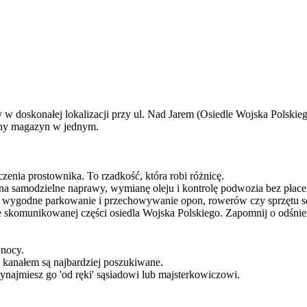
w doskonałej lokalizacji przy ul. Nad Jarem (Osiedle Wojska Polskieg
czny magazyn w jednym.
zenia prostownika. To rzadkość, która robi różnicę.
amodzielne naprawy, wymianę oleju i kontrolę podwozia bez płace
odne parkowanie i przechowywanie opon, rowerów czy sprzętu s
unikowanej części osiedla Wojska Polskiego. Zapomnij o odśnieżani
 nocy.
i kanałem są najbardziej poszukiwane.
wynajmiesz go 'od ręki' sąsiadowi lub majsterkowiczowi.