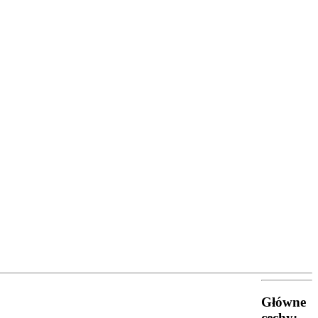
Główne
cechy: