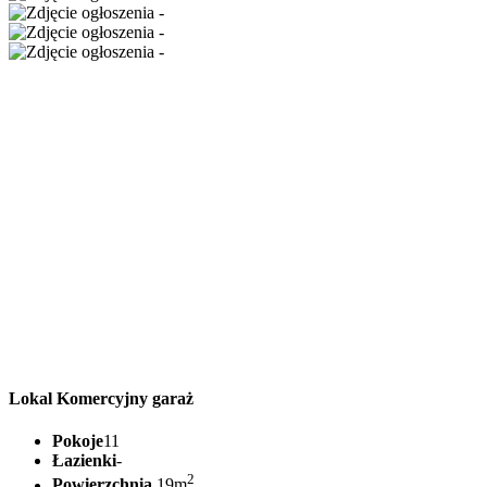
Lokal Komercyjny garaż
Pokoje
11
Łazienki
-
2
Powierzchnia
19m