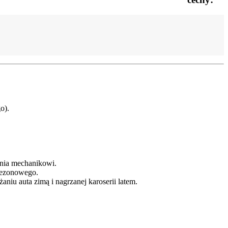
o).
nia mechanikowi.
ezonowego.
u auta zimą i nagrzanej karoserii latem.