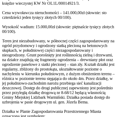
księdze wieczystej KW Nr OL1L/00014921/3.
Cena wywoławcza nieruchomości – 141.000,00zł (słownie: sto
czterdzieści jeden tysięcy złotych 00/100).
Wysokość wadium: 15.000,00zł (słownie: piętnaście tysięcy złotych
00/100).
Teren jest niezabudowany, w północnej części zagospodarowany na
ogród przydomowy i ogrodzony siatką plecioną na betonowych
słupkach, w południowej części niezagospodarowany i
nieogrodzony. Grunt porośnięty jest roślinnością zielną i drzewami,
na działce znajdują się fragmenty ogrodzenia – drewniany płot oraz
ogrodzenie panelowe z siatki plecionej – stan zły. Kształt działki jest
regularny, zbliżony do prostokąta, ukształtowanie poziome o
nachyleniu w kierunku południowym, z dużym obniżeniem terenu –
różnica w poziomie terenu sięgająca do około 4m. Przez działkę, w
jej południowo-zachodnim narożu przebiega sieć kanalizacji
deszczowej. Dostęp do drogi publicznej zapewniony jest pośrednio
przez przyległą działkę drogową nr 8-68/12 będącą własnością
Gminy Miejskiej Lidzbark Warmiński. Działka posiada dostęp do
uzbrojenia w pasie drogowym ul. gen. Józefa Bema.
Działka w Planie Zagospodarowania Przestrzennego Miasta
oznaczona jest symbolem: