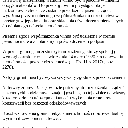
ustawowej małżeńskiej, wadium winno być wpłacone w imieniu
obojga małżonków. Do przetargu winni przystąpić oboje
małżonkowie chyba, że zostanie przedłożona pisemna zgoda
wyrażona przez nieobecnego współmałżonka do uczestnictwa w
przetargu w jego imieniu oraz składania oświadczeń zmierzających
do odpłatnego nabycia nieruchomości.
Pisemna zgoda współmałżonka winna być udzielona w formie
pełnomocnictwa z notarialnym poświadczeniem podpisu.
W przetargu mogą uczestniczyć cudzoziemcy, którzy spełniają
wymogi określone w ustawie z dnia 24 marca 1920 r. o nabywaniu
nieruchomości przez cudzoziemców (t.j. Dz. U. z 2017r., poz.
2278).
Nabyty grunt musi być wykorzystywany zgodnie z przeznaczeniem.
Nabywcy zobowiążą się, w razie potrzeby, do przełożenia urządzeń
naziemnychi podziemnych znajdujących się na tej działce na własny
koszt oraz do ich udostępnieniaw celu wykonania remontów i
konserwacji bez roszczeń odszkodowawczych.
Koszt wznowienia granic, nabycia nieruchomości oraz ewentualnej
wycinki drzew ponosi nabywca.