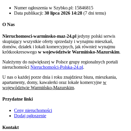
Numer ogłoszenia w Szybko.pl:
15846815
Data publikacji:
30 lipca 2026 14:28
(7 dni temu)
O Nas
Nieruchomosci-warminsko-maz-24.pl
jedyny polski serwis
skupiający wszystkie oferty sprzedaży i wynajmu mieszkań,
domów, działek i lokali komercyjnych, jak również wynajmu
krótkookresowego
w województwie Warmińsko-Mazurskim
.
Należymy do największej w Polsce grupy regionalnych portali
nieruchomości
Nieruchomości-Polska-24.pl
.
U nas o każdej porze dnia i roku znajdziesz biura, mieszkania,
apartamenty, domy, kawalerki oraz lokale komercyjne
w
województwie Warmińsko-Mazurskim
.
Przydatne linki
Ceny nieruchomości
Dodaj ogłoszenie
Kontakt