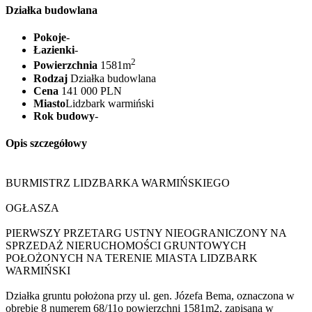
Działka budowlana
Pokoje
-
Łazienki
-
2
Powierzchnia
1581m
Rodzaj
Działka budowlana
Cena
141 000 PLN
Miasto
Lidzbark warmiński
Rok budowy
-
Opis szczegółowy
BURMISTRZ LIDZBARKA WARMIŃSKIEGO
OGŁASZA
PIERWSZY PRZETARG USTNY NIEOGRANICZONY NA
SPRZEDAŻ NIERUCHOMOŚCI GRUNTOWYCH
POŁOŻONYCH NA TERENIE MIASTA LIDZBARK
WARMIŃSKI
Działka gruntu położona przy ul. gen. Józefa Bema, oznaczona w
obrębie 8 numerem 68/11o powierzchni 1581m2, zapisana w