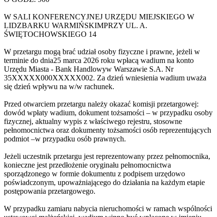
W SALI KONFERENCYJNEJ URZĘDU MIEJSKIEGO W
LIDZBARKU WARMIŃSKIMPRZY UL. A.
ŚWIĘTOCHOWSKIEGO 14
W przetargu mogą brać udział osoby fizyczne i prawne, jeżeli w
terminie do dnia25 marca 2026 roku wpłacą wadium na konto
Urzędu Miasta - Bank Handlowyw Warszawie S.A. Nr
35
XXXXX000
XXXXX002
. Za dzień wniesienia wadium uważa
się dzień wpływu na w/w rachunek.
Przed otwarciem przetargu należy okazać komisji przetargowej:
dowód wpłaty wadium, dokument tożsamości – w przypadku osoby
fizycznej, aktualny wypis z właściwego rejestru, stosowne
pełnomocnictwa oraz dokumenty tożsamości osób reprezentujących
podmiot –w przypadku osób prawnych.
Jeżeli uczestnik przetargu jest reprezentowany przez pełnomocnika,
konieczne jest przedłożenie oryginału pełnomocnictwa
sporządzonego w formie dokumentu z podpisem urzędowo
poświadczonym, upoważniającego do działania na każdym etapie
postępowania przetargowego.
W przypadku zamiaru nabycia nieruchomości w ramach wspólności