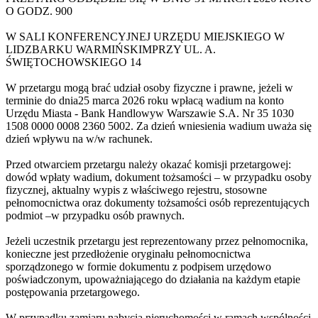
O GODZ. 900
W SALI KONFERENCYJNEJ URZĘDU MIEJSKIEGO W
LIDZBARKU WARMIŃSKIMPRZY UL. A.
ŚWIĘTOCHOWSKIEGO 14
W przetargu mogą brać udział osoby fizyczne i prawne, jeżeli w
terminie do dnia25 marca 2026 roku wpłacą wadium na konto
Urzędu Miasta - Bank Handlowyw Warszawie S.A. Nr 35 1030
1508 0000 0008 2360 5002. Za dzień wniesienia wadium uważa się
dzień wpływu na w/w rachunek.
Przed otwarciem przetargu należy okazać komisji przetargowej:
dowód wpłaty wadium, dokument tożsamości – w przypadku osoby
fizycznej, aktualny wypis z właściwego rejestru, stosowne
pełnomocnictwa oraz dokumenty tożsamości osób reprezentujących
podmiot –w przypadku osób prawnych.
Jeżeli uczestnik przetargu jest reprezentowany przez pełnomocnika,
konieczne jest przedłożenie oryginału pełnomocnictwa
sporządzonego w formie dokumentu z podpisem urzędowo
poświadczonym, upoważniającego do działania na każdym etapie
postępowania przetargowego.
W przypadku zamiaru nabycia nieruchomości w ramach wspólności