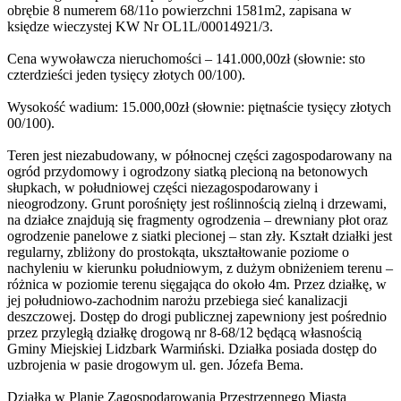
obrębie 8 numerem 68/11o powierzchni 1581m2, zapisana w
księdze wieczystej KW Nr OL1L/00014921/3.
Cena wywoławcza nieruchomości – 141.000,00zł (słownie: sto
czterdzieści jeden tysięcy złotych 00/100).
Wysokość wadium: 15.000,00zł (słownie: piętnaście tysięcy złotych
00/100).
Teren jest niezabudowany, w północnej części zagospodarowany na
ogród przydomowy i ogrodzony siatką plecioną na betonowych
słupkach, w południowej części niezagospodarowany i
nieogrodzony. Grunt porośnięty jest roślinnością zielną i drzewami,
na działce znajdują się fragmenty ogrodzenia – drewniany płot oraz
ogrodzenie panelowe z siatki plecionej – stan zły. Kształt działki jest
regularny, zbliżony do prostokąta, ukształtowanie poziome o
nachyleniu w kierunku południowym, z dużym obniżeniem terenu –
różnica w poziomie terenu sięgająca do około 4m. Przez działkę, w
jej południowo-zachodnim narożu przebiega sieć kanalizacji
deszczowej. Dostęp do drogi publicznej zapewniony jest pośrednio
przez przyległą działkę drogową nr 8-68/12 będącą własnością
Gminy Miejskiej Lidzbark Warmiński. Działka posiada dostęp do
uzbrojenia w pasie drogowym ul. gen. Józefa Bema.
Działka w Planie Zagospodarowania Przestrzennego Miasta