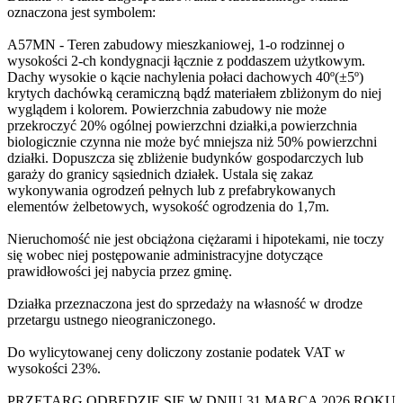
oznaczona jest symbolem:
A57MN - Teren zabudowy mieszkaniowej, 1-o rodzinnej o
wysokości 2-ch kondygnacji łącznie z poddaszem użytkowym.
Dachy wysokie o kącie nachylenia połaci dachowych 40º(±5º)
krytych dachówką ceramiczną bądź materiałem zbliżonym do niej
wyglądem i kolorem. Powierzchnia zabudowy nie może
przekroczyć 20% ogólnej powierzchni działki,a powierzchnia
biologicznie czynna nie może być mniejsza niż 50% powierzchni
działki. Dopuszcza się zbliżenie budynków gospodarczych lub
garaży do granicy sąsiednich działek. Ustala się zakaz
wykonywania ogrodzeń pełnych lub z prefabrykowanych
elementów żelbetowych, wysokość ogrodzenia do 1,7m.
Nieruchomość nie jest obciążona ciężarami i hipotekami, nie toczy
się wobec niej postępowanie administracyjne dotyczące
prawidłowości jej nabycia przez gminę.
Działka przeznaczona jest do sprzedaży na własność w drodze
przetargu ustnego nieograniczonego.
Do wylicytowanej ceny doliczony zostanie podatek VAT w
wysokości 23%.
PRZETARG ODBĘDZIE SIĘ W DNIU 31 MARCA 2026 ROKU