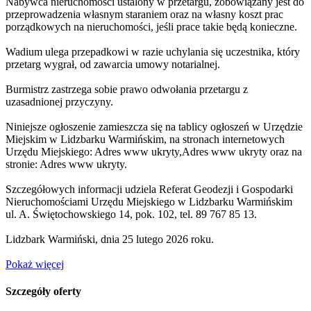
Nabywca nieruchomości ustalony w przetargu, zobowiązany jest do
przeprowadzenia własnym staraniem oraz na własny koszt prac
porządkowych na nieruchomości, jeśli prace takie będą konieczne.
Wadium ulega przepadkowi w razie uchylania się uczestnika, który
przetarg wygrał, od zawarcia umowy notarialnej.
Burmistrz zastrzega sobie prawo odwołania przetargu z
uzasadnionej przyczyny.
Niniejsze ogłoszenie zamieszcza się na tablicy ogłoszeń w Urzędzie
Miejskim w Lidzbarku Warmińskim, na stronach internetowych
Urzędu Miejskiego:
Adres www ukryty
,
Adres www ukryty
oraz na
stronie:
Adres www ukryty
.
Szczegółowych informacji udziela Referat Geodezji i Gospodarki
Nieruchomościami Urzędu Miejskiego w Lidzbarku Warmińskim
ul. A. Świętochowskiego 14, pok. 102, tel. 89 767 85 13.
Lidzbark Warmiński, dnia 25 lutego 2026 roku.
Pokaż więcej
Szczegóły oferty