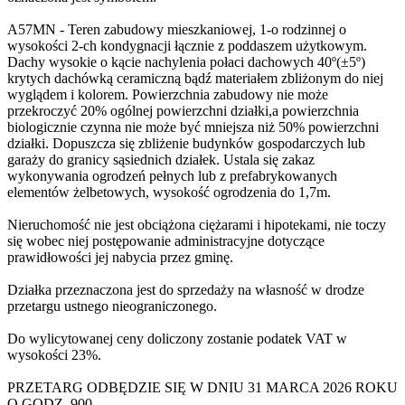
A57MN - Teren zabudowy mieszkaniowej, 1-o rodzinnej o
wysokości 2-ch kondygnacji łącznie z poddaszem użytkowym.
Dachy wysokie o kącie nachylenia połaci dachowych 40º(±5º)
krytych dachówką ceramiczną bądź materiałem zbliżonym do niej
wyglądem i kolorem. Powierzchnia zabudowy nie może
przekroczyć 20% ogólnej powierzchni działki,a powierzchnia
biologicznie czynna nie może być mniejsza niż 50% powierzchni
działki. Dopuszcza się zbliżenie budynków gospodarczych lub
garaży do granicy sąsiednich działek. Ustala się zakaz
wykonywania ogrodzeń pełnych lub z prefabrykowanych
elementów żelbetowych, wysokość ogrodzenia do 1,7m.
Nieruchomość nie jest obciążona ciężarami i hipotekami, nie toczy
się wobec niej postępowanie administracyjne dotyczące
prawidłowości jej nabycia przez gminę.
Działka przeznaczona jest do sprzedaży na własność w drodze
przetargu ustnego nieograniczonego.
Do wylicytowanej ceny doliczony zostanie podatek VAT w
wysokości 23%.
PRZETARG ODBĘDZIE SIĘ W DNIU 31 MARCA 2026 ROKU
O GODZ. 900