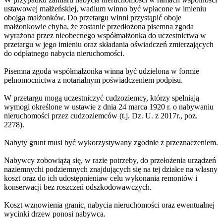
ustawowej małżeńskiej, wadium winno być wpłacone w imieniu
obojga małżonków. Do przetargu winni przystąpić oboje
małżonkowie chyba, że zostanie przedłożona pisemna zgoda
wyrażona przez nieobecnego współmałżonka do uczestnictwa w
przetargu w jego imieniu oraz składania oświadczeń zmierzających
do odpłatnego nabycia nieruchomości.
Pisemna zgoda współmałżonka winna być udzielona w formie
pełnomocnictwa z notarialnym poświadczeniem podpisu.
W przetargu mogą uczestniczyć cudzoziemcy, którzy spełniają
wymogi określone w ustawie z dnia 24 marca 1920 r. o nabywaniu
nieruchomości przez cudzoziemców (t.j. Dz. U. z 2017r., poz.
2278).
Nabyty grunt musi być wykorzystywany zgodnie z przeznaczeniem.
Nabywcy zobowiążą się, w razie potrzeby, do przełożenia urządzeń
naziemnychi podziemnych znajdujących się na tej działce na własny
koszt oraz do ich udostępnieniaw celu wykonania remontów i
konserwacji bez roszczeń odszkodowawczych.
Koszt wznowienia granic, nabycia nieruchomości oraz ewentualnej
wycinki drzew ponosi nabywca.