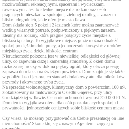
możliwościami rekreacyjnymi, spacerami i wycieczkami
rowerowymi. Jest to idealne miejsce dla rodzin oraz osób
pragnących mieszkać w spokojnej, zielonej okolicy, a zarazem
blisko udogodnień, jakie oferuje miasto Iława.
Dom składa się z 5 pokoi i 2 łazienek które można zaaranżować
według własnych potrzeb, podpiwniczony z pięknym tarasem.
Idealny dla rodziny, która pragnie połączyć życie miejskie z
bliskością natury. To wyjątkowe miejsce, gdzie można odnaleźć
spokój po ciężkim dniu pracy, a jednocześnie korzystać z uroków
miejskiego życia dzięki bliskości centrum.
Nieruchomość położona jest w niewielkiej odległości od głównej
ulicy, co zapewnia ciszę i kameralną atmosferę. Z okien domu
roztacza się uroczy widok na piękny ogród, który otacza posesję i
zaprasza do relaksu na świeżym powietrzu. Dom znajduje się także
w pobliżu lasu i jeziora, co stanowi dodatkowy atut dla miłośników
przyrody i aktywnego trybu życia.
Na sprzedaż wolnostojący, klimatyczny dom o powierzchni 100 m²,
zlokalizowany na malowniczym Osiedlu Gajerek, przy ulicy
Grudziądzkiej w Iławie. Cena nieruchomości wynosi 750 000 PLN.
Dom ten to wyjątkowa oferta dla osób poszukujących spokoju i
prywatności, jednocześnie ceniących sobie bliskość centrum miasta.
Czy wiesz, że możemy przygotować dla Ciebie prezentację on-line
nieruchomości? Skontaktuj się z naszym Agentem i zapytaj o
szczegóły.