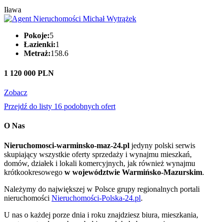
Iława
Pokoje:
5
Łazienki:
1
Metraż:
158.6
1 120 000 PLN
Zobacz
Przejdź do listy 16 podobnych ofert
O Nas
Nieruchomosci-warminsko-maz-24.pl
jedyny polski serwis
skupiający wszystkie oferty sprzedaży i wynajmu mieszkań,
domów, działek i lokali komercyjnych, jak również wynajmu
krótkookresowego
w województwie Warmińsko-Mazurskim
.
Należymy do największej w Polsce grupy regionalnych portali
nieruchomości
Nieruchomości-Polska-24.pl
.
U nas o każdej porze dnia i roku znajdziesz biura, mieszkania,