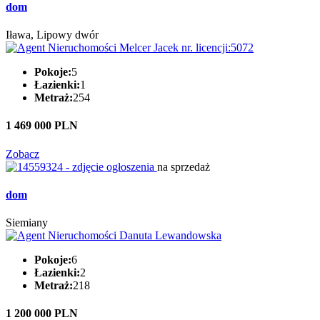
dom
Iława, Lipowy dwór
Pokoje:
5
Łazienki:
1
Metraż:
254
1 469 000 PLN
Zobacz
na sprzedaż
dom
Siemiany
Pokoje:
6
Łazienki:
2
Metraż:
218
1 200 000 PLN