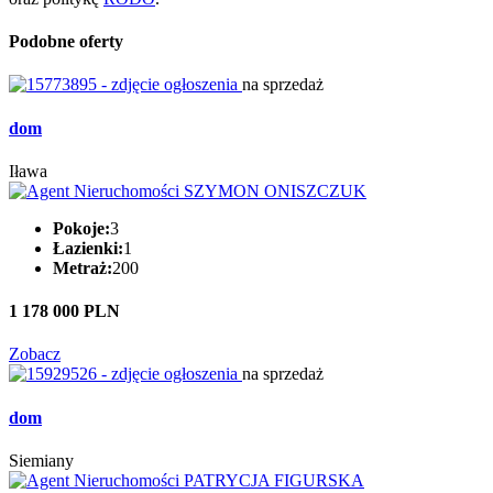
Podobne oferty
na sprzedaż
dom
Iława
Pokoje:
3
Łazienki:
1
Metraż:
200
1 178 000 PLN
Zobacz
na sprzedaż
dom
Siemiany