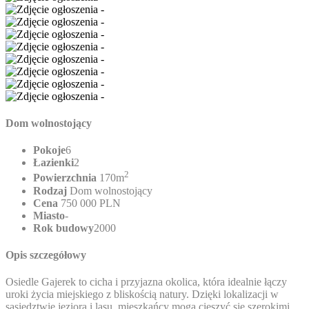
Dom wolnostojący
Pokoje
6
Łazienki
2
2
Powierzchnia
170m
Rodzaj
Dom wolnostojący
Cena
750 000 PLN
Miasto
-
Rok budowy
2000
Opis szczegółowy
Osiedle Gajerek to cicha i przyjazna okolica, która idealnie łączy
uroki życia miejskiego z bliskością natury. Dzięki lokalizacji w
sąsiedztwie jeziora i lasu, mieszkańcy mogą cieszyć się szerokimi