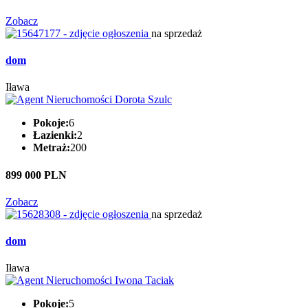
Zobacz
na sprzedaż
dom
Iława
Pokoje:
6
Łazienki:
2
Metraż:
200
899 000 PLN
Zobacz
na sprzedaż
dom
Iława
Pokoje:
5