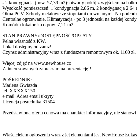
- 2 kondygnacja (pow. 57,39 m2): otwarty pokój z wyjściem na balko
Wysokość pomieszczeń: 1 kondygnacja 2,86 m, 2 kondygnacja 2,64 
Okna PCV. Schody metalowe ze stopniami drewnianymi. Na podłodze
Centralne ogrzewanie. Klimatyzacja - po 3 jednostki na każdej kondy
Komórka lokatorska o pow. 7,21 m2
STAN PRAWNY/DOSTĘPNOŚĆ/OPŁATY
Pełna własność z KW.
Lokal dostępny od zaraz!
Czynsz administracyjny wraz z funduszem remontowym ok. 1100 zł.
Więcej zdjęć na www.newhouse.co
Zainteresowanych zapraszam na prezentację!!!
POŚREDNIK:
Marlena Gwiazda
tel.
XXXXX150
e-mail:
Adres email ukryty
Licencja pośrednika 31504
Przedstawiona oferta cenowa ma charakter informacyjny, nie stanowi
Właścicielem ogłoszenia wraz z jej elementami jest NewHouse Łuka