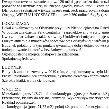
Dwupoziomowe mieszkanie o pow. 120 m2 dające bardzo duże możliwo
położone w Olsztynie przy ul. Niepodległości, blisko Parku Central
Dla rodziny szukającej większej przestrzeni, osób pracujących z do
Obejrzyj WIRTUALNY SPACER: https://sb360.online/o6xg5y (jeśli nie
LOKALIZACJA
Lokal zlokalizowany w Olsztynie przy ulicy Niepodległości na Osied
W pobliżu znajdziemy Park Centralny - zaprojektowany w stylu angie
ławeczki, plac zabaw, a także siłownię. Urokliwości miejscu dodaje 
Dużym atutem dla miłośników spacerów oraz olsztyńskiej Starówki je
Budynek położony w tym punkcie gwarantuje dobry dojazd do wszyst
funkcjonowanie lokatorów bez żadnych ograniczeń.
Ogólnodostępne miejsca postojowe za szlabanem.
Spokojne sąsiedztwo.
BUDYNEK
Budynek zmodernizowany w 2019 roku, zaprojektowany w stylu kla
Prosta i niedominująca architektura, dyskretna elewacja - zaprojek
Szerokie klatki, winda cichobieżna.
WNĘTRZE
Mieszkanie o pow. 128,72 m2, dwukondygnacyjne, położone na 2/3 p
Przestronne, idealny do własnej aranżacji. Wykorzystywane dotychcz
Rozkład pomieszczeń:
- 1 kondygnacja (pow. 71,33 m2): pokój x2, pom. konferencyjne - mo