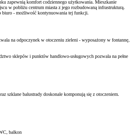
ynku zapewnią komfort codziennego użytkowania. Mieszkanie
scu w pobliżu centrum miasta z jego rozbudowaną infrastrukturą.
 biuro - możliwość kontynuowania tej funkcji.
ozwala na odpoczynek w otoczeniu zieleni - wyposażony w fontannę,
iedztwo sklepów i punktów handlowo-usługowych pozwala na pełne
oraz szklane balustrady doskonale komponują się z otoczeniem.
 WC, balkon