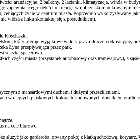
ści aranżacyjne. 2 balkony, 2 łazienki, klimatyzacja, winda w bud
nego zapewniającego zieleń i rekreację, w dobrze skomunikowanym miej
mu, ceniących życie w centrum miasta. Poprzednio wykorzystywany jako
 widzisz linku skontaktuj się z pośrednikiem).
lu Kościuszki.
lskim, który oferuje wyjątkowe walory przyrodnicze i rekreacyjne, p
rzeka Łyna przepływająca przez park.
st ścieżka spacerowa.
kich części miasta (przystanek autobusowy oraz tramwajowy), a sąs
sycznym z mansardowymi dachami i dużymi przeszkleniami.
towana w ciepłych piaskowych kolorach stonowanych dodatkiem grafitu 
iętrze.
as na cele biurowe.
że służyć jako garderoba, otwarty pokój z klatką schodową, korytarz,