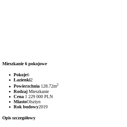
Mieszkanie 6 pokojowe
Pokoje
6
Łazienki
2
2
Powierzchnia
128.72m
Rodzaj
Mieszkanie
Cena
1 229 000 PLN
Miasto
Olsztyn
Rok budowy
2019
Opis szczegółowy