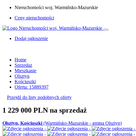
Nieruchomości woj. Warmińsko-Mazurskie
Ceny nieruchomości
Dodaj ogłoszenie
Home
Sprzedaz
Mieszkanie
Olsztyn
Kościuszki
Oferta: 15889397
Przejdź do listy podobnych oferty
1 229 000 PLN
na sprzedaż
Olsztyn, Kościuszki
(Warmińsko-Mazurskie - gmina Olsztyn)