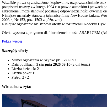
Wszelkie prawa są zastrzeżone, kopiowanie, rozpowszechnianie oraz
przepisami ustawy z 4 lutego 1994 r. o prawie autorskim i prawach
zabronione i może stanowić podstawę odpowiedzialności cywilnej ora
Niniejsze materiały stanowią tajemnicę firmy NewHouse Łukasz Wrób
2003 r., Nr 153, poz. 1503 z późn. zm.).
Niniejsze ogłoszenie nie stanowi oferty w rozumieniu Kodeksu Cywil
Oferta wysłana z programu dla biur nieruchomości ASARI CRM (
Ad
Pokaż więcej
Szczegóły oferty
Numer ogłoszenia w Szybko.pl:
15889397
Data publikacji:
5 sierpnia 2026 09:10
(2 dni temu)
Liczba łazienek:
2
Liczba pokoi:
6
Piętro:
2 / 2
Wirtualna wizyta: