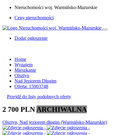
Nieruchomości woj. Warmińsko-Mazurskie
Ceny nieruchomości
Dodaj ogłoszenie
Home
Wynajem
Mieszkanie
Olsztyn
Nad Jeziorem Długim
Oferta: 15903748
Przejdź do listy podobnych oferty
2 700 PLN
ARCHIWALNA
Olsztyn, Nad jeziorem długim (Warmińsko-Mazurskie)