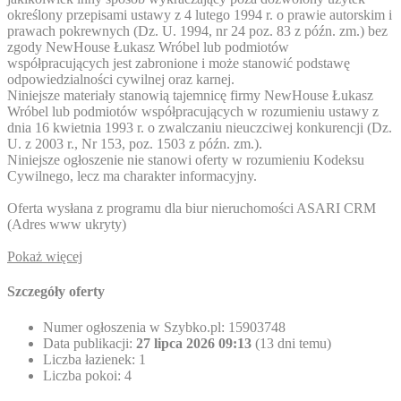
określony przepisami ustawy z 4 lutego 1994 r. o prawie autorskim i
prawach pokrewnych (Dz. U. 1994, nr 24 poz. 83 z późn. zm.) bez
zgody NewHouse Łukasz Wróbel lub podmiotów
współpracujących jest zabronione i może stanowić podstawę
odpowiedzialności cywilnej oraz karnej.
Niniejsze materiały stanowią tajemnicę firmy NewHouse Łukasz
Wróbel lub podmiotów współpracujących w rozumieniu ustawy z
dnia 16 kwietnia 1993 r. o zwalczaniu nieuczciwej konkurencji (Dz.
U. z 2003 r., Nr 153, poz. 1503 z późn. zm.).
Niniejsze ogłoszenie nie stanowi oferty w rozumieniu Kodeksu
Cywilnego, lecz ma charakter informacyjny.
Oferta wysłana z programu dla biur nieruchomości ASARI CRM
(
Adres www ukryty
)
Pokaż więcej
Szczegóły oferty
Numer ogłoszenia w Szybko.pl:
15903748
Data publikacji:
27 lipca 2026 09:13
(13 dni temu)
Liczba łazienek:
1
Liczba pokoi:
4