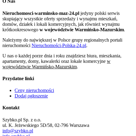
O Nas
Nieruchomosci-warminsko-maz-24.pl
jedyny polski serwis
skupiający wszystkie oferty sprzedaży i wynajmu mieszkań,
domów, działek i lokali komercyjnych, jak również wynajmu
krótkookresowego
w województwie Warmińsko-Mazurskim
.
Należymy do największej w Polsce grupy regionalnych portali
nieruchomości
Nieruchomości-Polska-24.pl
.
U nas o każdej porze dnia i roku znajdziesz biura, mieszkania,
apartamenty, domy, kawalerki oraz lokale komercyjne
w
województwie Warmińsko-Mazurskim
.
Przydatne linki
Ceny nieruchomości
Dodaj ogłoszenie
Kontakt
Szybko.pl Sp. z o.o.
ul. K. Jeżewskiego 5D/58, 02-796 Warszawa
info@szybko.pl