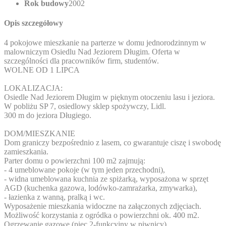
Rok budowy
2002
Opis szczegółowy
4 pokojowe mieszkanie na parterze w domu jednorodzinnym w
malowniczym Osiedlu Nad Jeziorem Długim. Oferta w
szczególności dla pracowników firm, studentów.
WOLNE OD 1 LIPCA
LOKALIZACJA:
Osiedle Nad Jeziorem Długim w pięknym otoczeniu lasu i jeziora.
W pobliżu SP 7, osiedlowy sklep spożywczy, Lidl.
300 m do jeziora Długiego.
DOM/MIESZKANIE
Dom graniczy bezpośrednio z lasem, co gwarantuje ciszę i swobodę
zamieszkania.
Parter domu o powierzchni 100 m2 zajmują:
- 4 umeblowane pokoje (w tym jeden przechodni),
- widna umeblowana kuchnia ze spiżarką, wyposażona w sprzęt
AGD (kuchenka gazowa, lodówko-zamrażarka, zmywarka),
- łazienka z wanną, pralką i wc.
Wyposażenie mieszkania widoczne na załączonych zdjęciach.
Możliwość korzystania z ogródka o powierzchni ok. 400 m2.
Ogrzewanie gazowe (piec 2-funkcyjny w piwnicy).