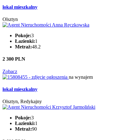
lokal mieszkalny
Olsztyn
Pokoje:
3
Łazienki:
1
Metraż:
48.2
2 300 PLN
Zobacz
na wynajem
lokal mieszkalny
Olsztyn, Redykajny
Pokoje:
3
Łazienki:
1
Metraż:
90