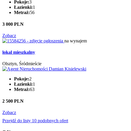
Pokoje:
3
Łazienki:
1
Metraż:
56
3 000 PLN
Zobacz
na wynajem
lokal mieszkalny
Olsztyn, Śródmieście
Pokoje:
2
Łazienki:
1
Metraż:
63
2 500 PLN
Zobacz
Przejdź do listy 10 podobnych ofert