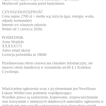
Możliwość parkowania przed budynkiem.
CZYNSZ/DOSTĘPNOŚĆ
Cena najmu 2700 zł + media wg zużycia (gaz, energia, woda,
odpady komunalne)
Internet we własnym zakresie.
Wolne od 1 czerwca 2026r.
POŚREDNIK
Anna Wojdyło
XXXXX173
Adres email ukryty
Licencja pośrednika nr 18840
Przedstawiona oferta cenowa ma charakter informacyjny, nie
stanowi oferty handlowej w rozumieniu art.66 § 1 Kodeksu
Cywilnego.
Właścicielem ogłoszenia wraz z jej elementami jest NewHouse
Łukasz Wróbel oraz podmioty współpracujące.
Wszelkie prawa są zastrzeżone, kopiowanie, rozpowszechnianie
oraz korzystanie z niniejszych składowych materiałów ogłoszenia w
jakikolwiek inny sposób wykraczający poza dozwolony użytek