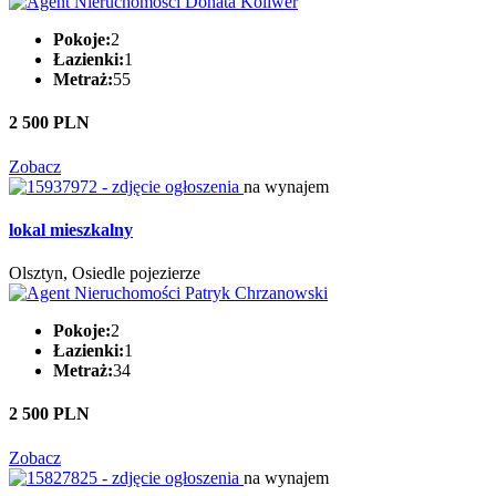
Pokoje:
2
Łazienki:
1
Metraż:
55
2 500 PLN
Zobacz
na wynajem
lokal mieszkalny
Olsztyn, Osiedle pojezierze
Pokoje:
2
Łazienki:
1
Metraż:
34
2 500 PLN
Zobacz
na wynajem