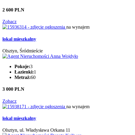
2 600 PLN
Zobacz
na wynajem
lokal mieszkalny
Olsztyn, Śródmieście
Pokoje:
3
Łazienki:
1
Metraż:
60
3 000 PLN
Zobacz
na wynajem
lokal mieszkalny
Olsztyn, ul. Władysława Orkana 11