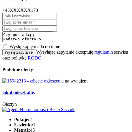
+48XXXXXX173
Wyślij kopię maila do mnie
Wysyłając zapytanie akceptuję
regulamin
serwisu
Wyślij zapytanie
oraz politykę
RODO
.
Podobne oferty
na wynajem
lokal mieszkalny
Olsztyn
Pokoje:
2
Łazienki:
1
Metraż:
45