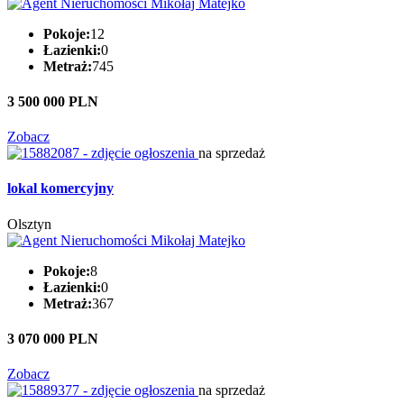
Pokoje:
12
Łazienki:
0
Metraż:
745
3 500 000 PLN
Zobacz
na sprzedaż
lokal komercyjny
Olsztyn
Pokoje:
8
Łazienki:
0
Metraż:
367
3 070 000 PLN
Zobacz
na sprzedaż