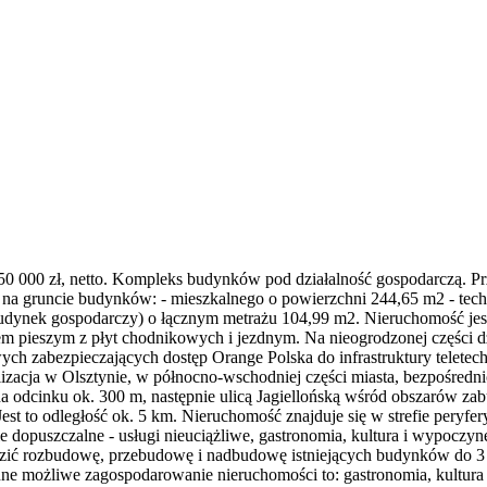
0 000 zł, netto. Kompleks budynków pod działalność gospodarczą. Pr
na gruncie budynków: - mieszkalnego o powierzchni 244,65 m2 - tec
udynek gospodarczy) o łącznym metrażu 104,99 m2. Nieruchomość jest
m pieszym z płyt chodnikowych i jezdnym. Na nieogrodzonej części dzi
h zabezpieczających dostęp Orange Polska do infrastruktury teletech
lizacja w Olsztynie, w północno-wschodniej części miasta, bezpośredni
na odcinku ok. 300 m, następnie ulicą Jagiellońską wśród obszarów z
Jest to odległość ok. 5 km. Nieruchomość znajduje się w strefie peryf
opuszczalne - usługi nieuciążliwe, gastronomia, kultura i wypoczynek,
dzić rozbudowę, przebudowę i nadbudowę istniejących budynków do 3
e możliwe zagospodarowanie nieruchomości to: gastronomia, kultura i w