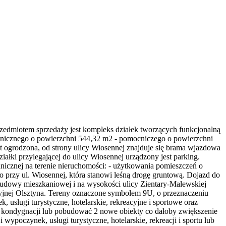
zedmiotem sprzedaży jest kompleks działek tworzących funkcjonalną
hnicznego o powierzchni 544,32 m2 - pomocniczego o powierzchni
 ogrodzona, od strony ulicy Wiosennej znajduje się brama wjazdowa
ałki przylegającej do ulicy Wiosennej urządzony jest parking.
nicznej na terenie nieruchomości: - użytkowania pomieszczeń o
o przy ul. Wiosennej, która stanowi leśną drogę gruntową. Dojazd do
abudowy mieszkaniowej i na wysokości ulicy Zientary-Malewskiej
eryjnej Olsztyna. Tereny oznaczone symbolem 9U, o przeznaczeniu
 usługi turystyczne, hotelarskie, rekreacyjne i sportowe oraz
 kondygnacji lub pobudować 2 nowe obiekty co dałoby zwiększenie
ypoczynek, usługi turystyczne, hotelarskie, rekreacji i sportu lub