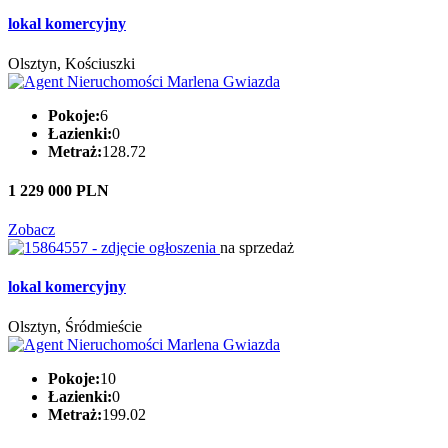
lokal komercyjny
Olsztyn, Kościuszki
Pokoje:
6
Łazienki:
0
Metraż:
128.72
1 229 000 PLN
Zobacz
na sprzedaż
lokal komercyjny
Olsztyn, Śródmieście
Pokoje:
10
Łazienki:
0
Metraż:
199.02