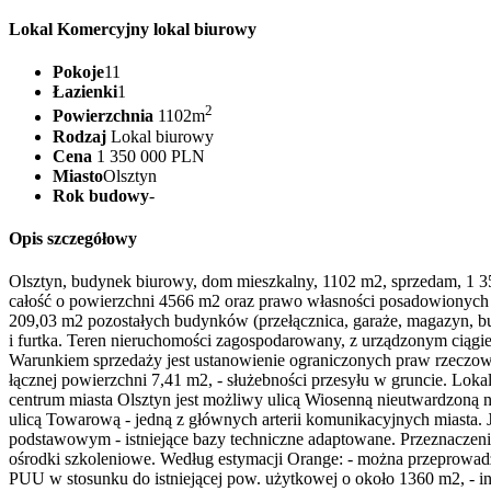
Lokal Komercyjny lokal biurowy
Pokoje
11
Łazienki
1
2
Powierzchnia
1102m
Rodzaj
Lokal biurowy
Cena
1 350 000 PLN
Miasto
Olsztyn
Rok budowy
-
Opis szczegółowy
Olsztyn, budynek biurowy, dom mieszkalny, 1102 m2, sprzedam, 1 35
całość o powierzchni 4566 m2 oraz prawo własności posadowionych 
209,03 m2 pozostałych budynków (przełącznica, garaże, magazyn, b
i furtka. Teren nieruchomości zagospodarowany, z urządzonym ciągie
Warunkiem sprzedaży jest ustanowienie ograniczonych praw rzeczowyc
łącznej powierzchni 7,41 m2, - służebności przesyłu w gruncie. Loka
centrum miasta Olsztyn jest możliwy ulicą Wiosenną nieutwardzoną 
ulicą Towarową - jedną z głównych arterii komunikacyjnych miasta. 
podstawowym - istniejące bazy techniczne adaptowane. Przeznaczenie d
ośrodki szkoleniowe. Według estymacji Orange: - można przeprowa
PUU w stosunku do istniejącej pow. użytkowej o około 1360 m2, - inn