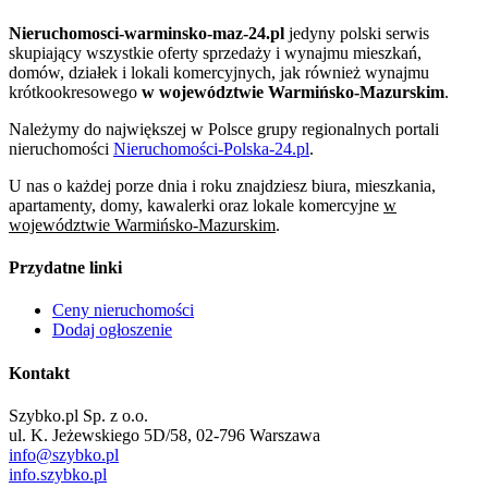
Nieruchomosci-warminsko-maz-24.pl
jedyny polski serwis
skupiający wszystkie oferty sprzedaży i wynajmu mieszkań,
domów, działek i lokali komercyjnych, jak również wynajmu
krótkookresowego
w województwie Warmińsko-Mazurskim
.
Należymy do największej w Polsce grupy regionalnych portali
nieruchomości
Nieruchomości-Polska-24.pl
.
U nas o każdej porze dnia i roku znajdziesz biura, mieszkania,
apartamenty, domy, kawalerki oraz lokale komercyjne
w
województwie Warmińsko-Mazurskim
.
Przydatne linki
Ceny nieruchomości
Dodaj ogłoszenie
Kontakt
Szybko.pl Sp. z o.o.
ul. K. Jeżewskiego 5D/58, 02-796 Warszawa
info@szybko.pl
info.szybko.pl