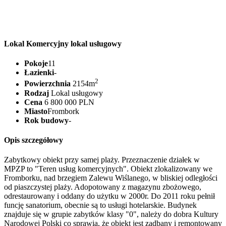
Lokal Komercyjny lokal usługowy
Pokoje
11
Łazienki
-
2
Powierzchnia
2154m
Rodzaj
Lokal usługowy
Cena
6 800 000 PLN
Miasto
Frombork
Rok budowy
-
Opis szczegółowy
Zabytkowy obiekt przy samej plaży. Przeznaczenie działek w
MPZP to "Teren usług komercyjnych". Obiekt zlokalizowany we
Fromborku, nad brzegiem Zalewu Wiślanego, w bliskiej odległości
od piaszczystej plaży. Adopotowany z magazynu zbożowego,
odrestaurowany i oddany do użytku w 2000r. Do 2011 roku pełnił
funcję sanatorium, obecnie są to usługi hotelarskie. Budynek
znajduje się w grupie zabytków klasy "0", należy do dobra Kultury
Narodowej Polski co sprawia, że obiekt jest zadbany i remontowany