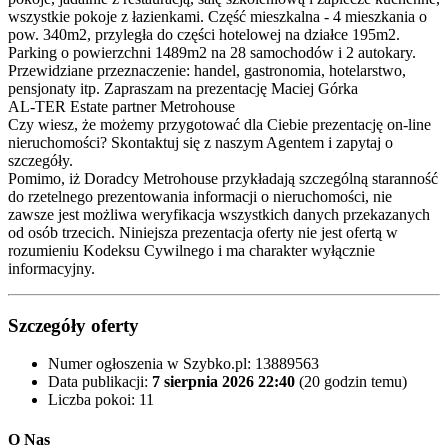
wszystkie pokoje z łazienkami. Część mieszkalna - 4 mieszkania o
pow. 340m2, przyległa do części hotelowej na działce 195m2.
Parking o powierzchni 1489m2 na 28 samochodów i 2 autokary.
Przewidziane przeznaczenie: handel, gastronomia, hotelarstwo,
pensjonaty itp. Zapraszam na prezentację Maciej Górka
AL-TER Estate partner Metrohouse
Czy wiesz, że możemy przygotować dla Ciebie prezentację on-line
nieruchomości? Skontaktuj się z naszym Agentem i zapytaj o
szczegóły.
Pomimo, iż Doradcy Metrohouse przykładają szczególną staranność
do rzetelnego prezentowania informacji o nieruchomości, nie
zawsze jest możliwa weryfikacja wszystkich danych przekazanych
od osób trzecich. Niniejsza prezentacja oferty nie jest ofertą w
rozumieniu Kodeksu Cywilnego i ma charakter wyłącznie
informacyjny.
Szczegóły oferty
Numer ogłoszenia w Szybko.pl:
13889563
Data publikacji:
7 sierpnia 2026 22:40
(20 godzin temu)
Liczba pokoi:
11
O Nas