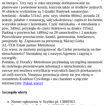
na bieżąco. Trzy razy w roku otrzymuje dofinansowanie na
planowane i poniesione koszty, korzysta także ze środków unijnych.
W obiekcie wydzielone są 3 działki: Budynek sanatoryjno-
hotelarski - działka 531m2, pow. użyt, obiektu 860m2, posiada 24
pokoje, jadalnie z restauracją, salę szkoleniową i zaplecze kuchenne,
wszystkie pokoje z łazienkami. Część mieszkalna - 4 mieszkania o
pow. 340m2, przyległa do części hotelowej na działce 195m2.
Parking o powierzchni 1489m2 na 28 samochodów i 2 autokary.
Przewidziane przeznaczenie: handel, gastronomia, hotelarstwo,
pensjonaty itp. Zapraszam na prezentację Maciej Górka
AL-TER Estate partner Metrohouse
Czy wiesz, że możemy przygotować dla Ciebie prezentację on-line
nieruchomości? Skontaktuj się z naszym Agentem i zapytaj o
szczegóły.
Pomimo, iż Doradcy Metrohouse przykładają szczególną staranność
do rzetelnego prezentowania informacji o nieruchomości, nie
zawsze jest możliwa weryfikacja wszystkich danych przekazanych
od osób trzecich. Niniejsza prezentacja oferty nie jest ofertą w
rozumieniu Kodeksu Cywilnego i ma charakter wyłącznie
informacyjny.
Pokaż więcej
Szczegóły oferty
Numer ogłoszenia w Szybko.pl:
13889563