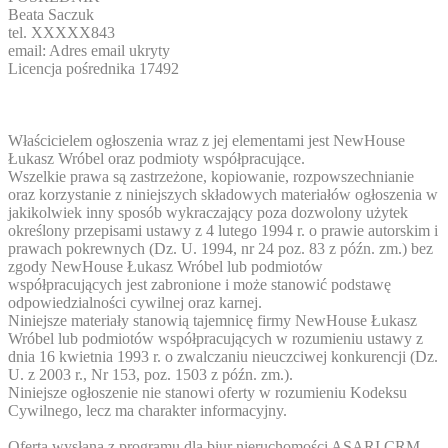
Beata Saczuk
tel.
XXXXX843
email:
Adres email ukryty
Licencja pośrednika 17492
Właścicielem ogłoszenia wraz z jej elementami jest NewHouse
Łukasz Wróbel oraz podmioty współpracujące.
Wszelkie prawa są zastrzeżone, kopiowanie, rozpowszechnianie
oraz korzystanie z niniejszych składowych materiałów ogłoszenia w
jakikolwiek inny sposób wykraczający poza dozwolony użytek
określony przepisami ustawy z 4 lutego 1994 r. o prawie autorskim i
prawach pokrewnych (Dz. U. 1994, nr 24 poz. 83 z późn. zm.) bez
zgody NewHouse Łukasz Wróbel lub podmiotów
współpracujących jest zabronione i może stanowić podstawę
odpowiedzialności cywilnej oraz karnej.
Niniejsze materiały stanowią tajemnicę firmy NewHouse Łukasz
Wróbel lub podmiotów współpracujących w rozumieniu ustawy z
dnia 16 kwietnia 1993 r. o zwalczaniu nieuczciwej konkurencji (Dz.
U. z 2003 r., Nr 153, poz. 1503 z późn. zm.).
Niniejsze ogłoszenie nie stanowi oferty w rozumieniu Kodeksu
Cywilnego, lecz ma charakter informacyjny.
Oferta wysłana z programu dla biur nieruchomości ASARI CRM