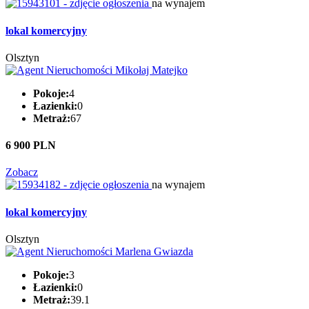
na wynajem
lokal komercyjny
Olsztyn
Pokoje:
4
Łazienki:
0
Metraż:
67
6 900 PLN
Zobacz
na wynajem
lokal komercyjny
Olsztyn
Pokoje:
3
Łazienki:
0
Metraż:
39.1