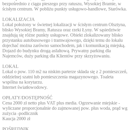
bezpośrednio z ciągu pieszego przy ratuszu, Wysokiej Bramie, w
ścisłym centrum. W pobliżu punkty usługowo-handlowe, Starówka.
LOKALIZACJA
Lokal położony w świetnej lokalizacji w ścisłym centrum Olsztyna,
blisko Wysokiej Bramy, Ratusza oraz rzeki Łyny. W sąsiedztwie
znajdują się różne punkty usługowe. Obiekt zlokalizowany blisko
przystanku autobusowego i tramwajowego, dzięki temu do lokalu
dojechać można zarówno samochodem, jak i komunikacją miejską.
Dojazd do budynku drogą asfaltową. Prywatny parking dla
Najemców, duży parking dla Klientów przy skrzyżowaniu.
LOKAL
Lokal o pow. 110 m2 na niskim parterze składa się z 2 pomieszczeń,
oddzielnej szatni lub pomieszczenia magazynowego. Toaleta
wspólna na korytarzu.
Internet światłowodowy.
OPŁATY/DOSTĘPNOŚĆ
Cena 2000 zł netto plus VAT plus media. Ogrzewanie miejskie -
wyliczane proporcjonalnie do zajmowanej pow. plus woda, prąd wg
zużycia -podlicznik
Kaucja 2000 zł
POŚREDNIK