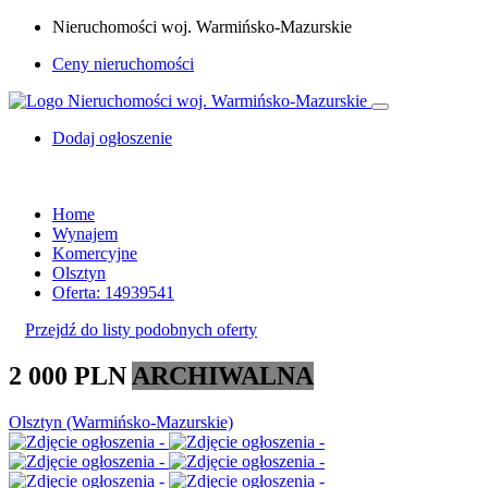
Nieruchomości woj. Warmińsko-Mazurskie
Ceny nieruchomości
Dodaj ogłoszenie
Home
Wynajem
Komercyjne
Olsztyn
Oferta: 14939541
Przejdź do listy podobnych oferty
2 000 PLN
ARCHIWALNA
Olsztyn (Warmińsko-Mazurskie)