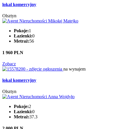
lokal komercyjny
Olsztyn
Pokoje:
1
Łazienki:
0
Metraż:
56
1 960 PLN
Zobacz
na wynajem
lokal komercyjny
Olsztyn
Pokoje:
2
Łazienki:
0
Metraż:
37.3
2 000 PLN