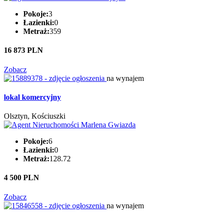
Pokoje:
3
Łazienki:
0
Metraż:
359
16 873 PLN
Zobacz
na wynajem
lokal komercyjny
Olsztyn, Kościuszki
Pokoje:
6
Łazienki:
0
Metraż:
128.72
4 500 PLN
Zobacz
na wynajem