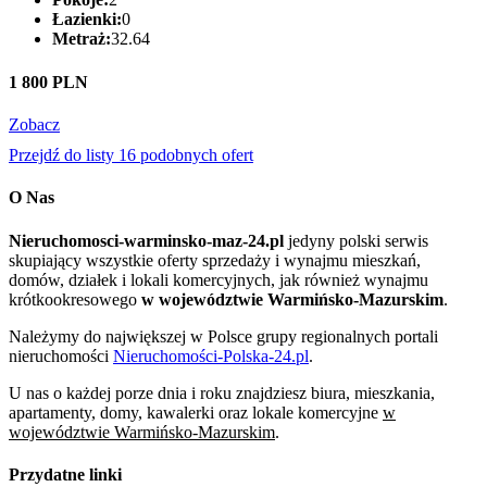
Łazienki:
0
Metraż:
32.64
1 800 PLN
Zobacz
Przejdź do listy 16 podobnych ofert
O Nas
Nieruchomosci-warminsko-maz-24.pl
jedyny polski serwis
skupiający wszystkie oferty sprzedaży i wynajmu mieszkań,
domów, działek i lokali komercyjnych, jak również wynajmu
krótkookresowego
w województwie Warmińsko-Mazurskim
.
Należymy do największej w Polsce grupy regionalnych portali
nieruchomości
Nieruchomości-Polska-24.pl
.
U nas o każdej porze dnia i roku znajdziesz biura, mieszkania,
apartamenty, domy, kawalerki oraz lokale komercyjne
w
województwie Warmińsko-Mazurskim
.
Przydatne linki