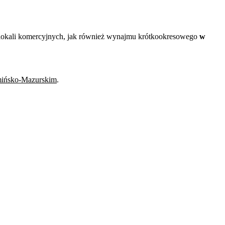
i lokali komercyjnych, jak również wynajmu krótkookresowego
w
ińsko-Mazurskim
.