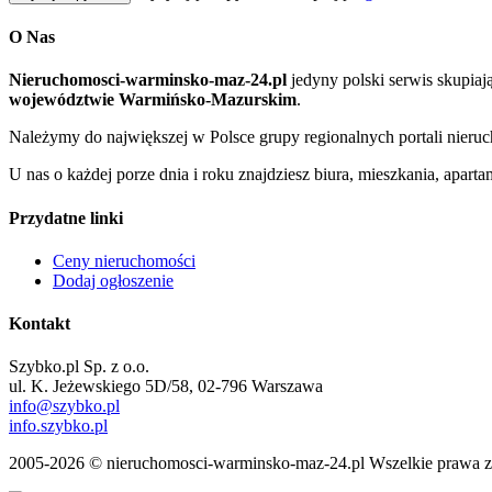
O Nas
Nieruchomosci-warminsko-maz-24.pl
jedyny polski serwis skupia
województwie Warmińsko-Mazurskim
.
Należymy do największej w Polsce grupy regionalnych portali nier
U nas o każdej porze dnia i roku znajdziesz biura, mieszkania, apar
Przydatne linki
Ceny nieruchomości
Dodaj ogłoszenie
Kontakt
Szybko.pl Sp. z o.o.
ul. K. Jeżewskiego 5D/58, 02-796 Warszawa
info@szybko.pl
info.szybko.pl
2005-2026 © nieruchomosci-warminsko-maz-24.pl Wszelkie prawa z