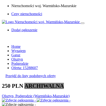
Nieruchomości woj. Warmińsko-Mazurskie
Ceny nieruchomości
Dodaj ogłoszenie
Home
Wynajem
Garaz
Olsztyn
Podgrodzie
Oferta: 15288607
Przejdź do listy podobnych oferty
250 PLN
ARCHIWALNA
Olsztyn, Podgrodzie (Warmińsko-Mazurskie)