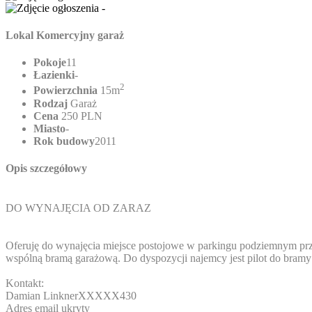
Lokal Komercyjny garaż
Pokoje
11
Łazienki
-
2
Powierzchnia
15m
Rodzaj
Garaż
Cena
250 PLN
Miasto
-
Rok budowy
2011
Opis szczegółowy
DO WYNAJĘCIA OD ZARAZ
Oferuję do wynajęcia miejsce postojowe w parkingu podziemnym prz
wspólną bramą garażową. Do dyspozycji najemcy jest pilot do bramy 
Kontakt:
Damian Linkner
XXXXX430
Adres email ukryty