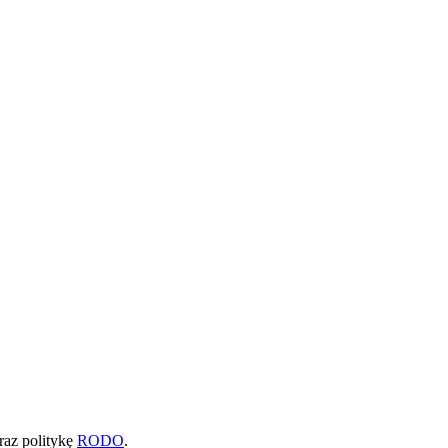
raz politykę
RODO
.