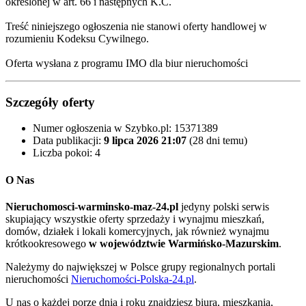
określonej w art. 66 i następnych K.C.
Treść niniejszego ogłoszenia nie stanowi oferty handlowej w
rozumieniu Kodeksu Cywilnego.
Oferta wysłana z programu IMO dla biur nieruchomości
Szczegóły oferty
Numer ogłoszenia w Szybko.pl:
15371389
Data publikacji:
9 lipca 2026 21:07
(28 dni temu)
Liczba pokoi:
4
O Nas
Nieruchomosci-warminsko-maz-24.pl
jedyny polski serwis
skupiający wszystkie oferty sprzedaży i wynajmu mieszkań,
domów, działek i lokali komercyjnych, jak również wynajmu
krótkookresowego
w województwie Warmińsko-Mazurskim
.
Należymy do największej w Polsce grupy regionalnych portali
nieruchomości
Nieruchomości-Polska-24.pl
.
U nas o każdej porze dnia i roku znajdziesz biura, mieszkania,