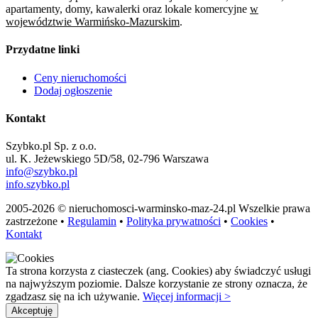
apartamenty, domy, kawalerki oraz lokale komercyjne
w
województwie Warmińsko-Mazurskim
.
Przydatne linki
Ceny nieruchomości
Dodaj ogłoszenie
Kontakt
Szybko.pl Sp. z o.o.
ul. K. Jeżewskiego 5D/58, 02-796 Warszawa
info@szybko.pl
info.szybko.pl
2005-2026 © nieruchomosci-warminsko-maz-24.pl Wszelkie prawa
zastrzeżone •
Regulamin
•
Polityka prywatności
•
Cookies
•
Kontakt
Ta strona korzysta z ciasteczek (ang. Cookies) aby świadczyć usługi
na najwyższym poziomie. Dalsze korzystanie ze strony oznacza, że
zgadzasz się na ich używanie.
Więcej informacji >
Akceptuję