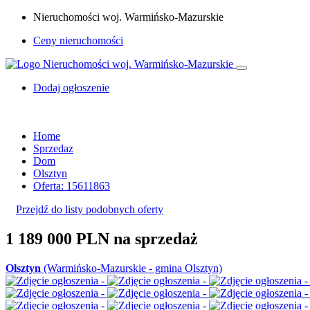
Nieruchomości woj. Warmińsko-Mazurskie
Ceny nieruchomości
Dodaj ogłoszenie
Home
Sprzedaz
Dom
Olsztyn
Oferta: 15611863
Przejdź do listy podobnych oferty
1 189 000 PLN
na sprzedaż
Olsztyn
(Warmińsko-Mazurskie - gmina Olsztyn)