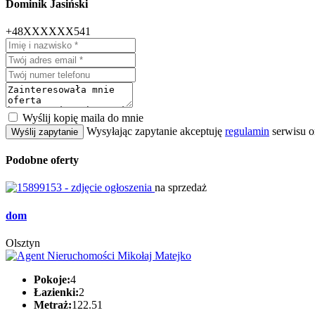
Dominik Jasiński
+48XXXXXX541
Wyślij kopię maila do mnie
Wysyłając zapytanie akceptuję
regulamin
serwisu o
Wyślij zapytanie
Podobne oferty
na sprzedaż
dom
Olsztyn
Pokoje:
4
Łazienki:
2
Metraż:
122.51