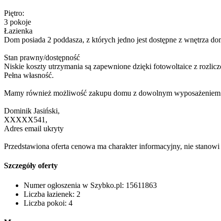
Piętro:
3 pokoje
Łazienka
Dom posiada 2 poddasza, z których jedno jest dostępne z wnętrza dom
Stan prawny/dostępność
Niskie koszty utrzymania są zapewnione dzięki fotowoltaice z rozli
Pełna własność.
Mamy również możliwość zakupu domu z dowolnym wyposażeniem. Se
Dominik Jasiński,
XXXXX541
,
Adres email ukryty
Przedstawiona oferta cenowa ma charakter informacyjny, nie stanow
Szczegóły oferty
Numer ogłoszenia w Szybko.pl:
15611863
Liczba łazienek:
2
Liczba pokoi:
4