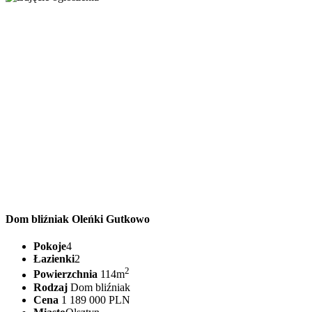
Dom bliźniak Oleńki Gutkowo
Pokoje
4
Łazienki
2
2
Powierzchnia
114m
Rodzaj
Dom bliźniak
Cena
1 189 000 PLN