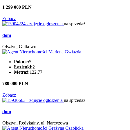
1 299 000 PLN
Zobacz
na sprzedaż
dom
Olsztyn, Gutkowo
Pokoje:
5
Łazienki:
2
Metraż:
122.77
780 000 PLN
Zobacz
na sprzedaż
dom
Olsztyn, Redykajny, ul. Narcyzowa