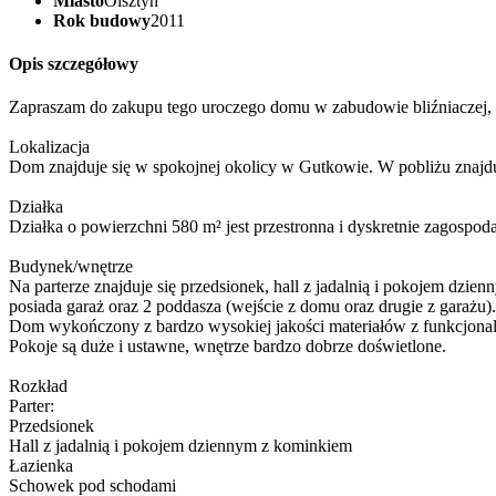
Miasto
Olsztyn
Rok budowy
2011
Opis szczegółowy
Zapraszam do zakupu tego uroczego domu w zabudowie bliźniaczej, 
Lokalizacja
Dom znajduje się w spokojnej okolicy w Gutkowie. W pobliżu znajdują
Działka
Działka o powierzchni 580 m² jest przestronna i dyskretnie zagospoda
Budynek/wnętrze
Na parterze znajduje się przedsionek, hall z jadalnią i pokojem dzi
posiada garaż oraz 2 poddasza (wejście z domu oraz drugie z garażu).
Dom wykończony z bardzo wysokiej jakości materiałów z funkcjona
Pokoje są duże i ustawne, wnętrze bardzo dobrze doświetlone.
Rozkład
Parter:
Przedsionek
Hall z jadalnią i pokojem dziennym z kominkiem
Łazienka
Schowek pod schodami