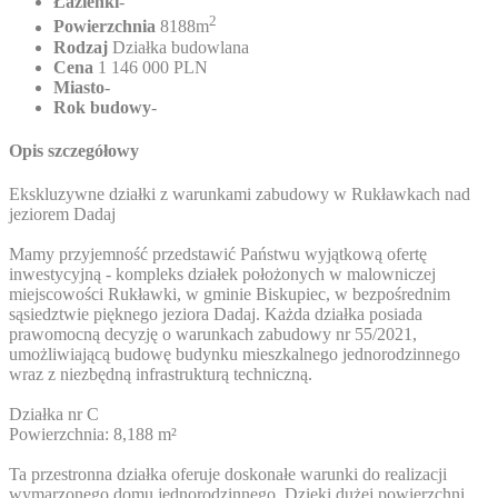
Łazienki
-
2
Powierzchnia
8188m
Rodzaj
Działka budowlana
Cena
1 146 000 PLN
Miasto
-
Rok budowy
-
Opis szczegółowy
Ekskluzywne działki z warunkami zabudowy w Rukławkach nad
jeziorem Dadaj
Mamy przyjemność przedstawić Państwu wyjątkową ofertę
inwestycyjną - kompleks działek położonych w malowniczej
miejscowości Rukławki, w gminie Biskupiec, w bezpośrednim
sąsiedztwie pięknego jeziora Dadaj. Każda działka posiada
prawomocną decyzję o warunkach zabudowy nr 55/2021,
umożliwiającą budowę budynku mieszkalnego jednorodzinnego
wraz z niezbędną infrastrukturą techniczną.
Działka nr C
Powierzchnia: 8,188 m²
Ta przestronna działka oferuje doskonałe warunki do realizacji
wymarzonego domu jednorodzinnego. Dzięki dużej powierzchni,