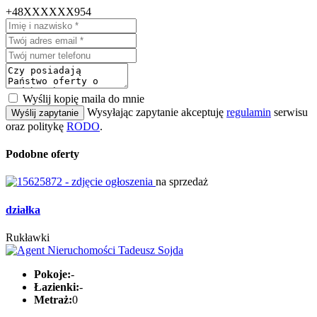
+48XXXXXX954
Wyślij kopię maila do mnie
Wysyłając zapytanie akceptuję
regulamin
serwisu
Wyślij zapytanie
oraz politykę
RODO
.
Podobne oferty
na sprzedaż
działka
Rukławki
Pokoje:
-
Łazienki:
-
Metraż:
0