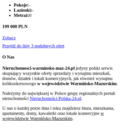
Pokoje:
-
Łazienki:
-
Metraż:
0
199 000 PLN
Zobacz
Przejdź do listy 3 podobnych ofert
O Nas
Nieruchomosci-warminsko-maz-24.pl
jedyny polski serwis
skupiający wszystkie oferty sprzedaży i wynajmu mieszkań,
domów, działek i lokali komercyjnych, jak również wynajmu
krótkookresowego
w województwie Warmińsko-Mazurskim
.
Należymy do największej w Polsce grupy regionalnych portali
nieruchomości
Nieruchomości-Polska-24.pl
.
U nas o każdej porze dnia i roku znajdziesz biura, mieszkania,
apartamenty, domy, kawalerki oraz lokale komercyjne
w
województwie Warmińsko-Mazurskim
.