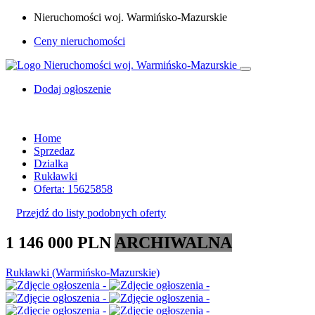
Nieruchomości woj. Warmińsko-Mazurskie
Ceny nieruchomości
Dodaj ogłoszenie
Home
Sprzedaz
Dzialka
Rukławki
Oferta: 15625858
Przejdź do listy podobnych oferty
1 146 000 PLN
ARCHIWALNA
Rukławki (Warmińsko-Mazurskie)