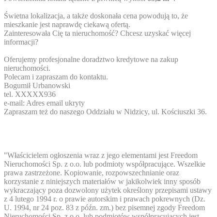
Świetna lokalizacja, a także doskonała cena powodują to, że
mieszkanie jest naprawdę ciekawą ofertą.
Zainteresowała Cię ta nieruchomość? Chcesz uzyskać więcej
informacji?
Oferujemy profesjonalne doradztwo kredytowe na zakup
nieruchomości.
Polecam i zapraszam do kontaktu.
Bogumił Urbanowski
tel.
XXXXX936
e-mail:
Adres email ukryty
Zapraszam też do naszego Oddziału w Nidzicy, ul. Kościuszki 36.
"Właścicielem ogłoszenia wraz z jego elementami jest Freedom
Nieruchomości Sp. z o.o. lub podmioty współpracujące. Wszelkie
prawa zastrzeżone. Kopiowanie, rozpowszechnianie oraz
korzystanie z niniejszych materiałów w jakikolwiek inny sposób
wykraczający poza dozwolony użytek określony przepisami ustawy
z 4 lutego 1994 r. o prawie autorskim i prawach pokrewnych (Dz.
U. 1994, nr 24 poz. 83 z późn. zm.) bez pisemnej zgody Freedom
Nieruchomości Sp. z o.o. lub podmiotów współpracujących jest