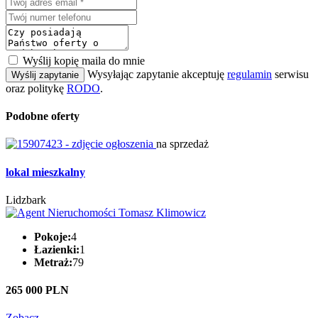
Wyślij kopię maila do mnie
Wysyłając zapytanie akceptuję
regulamin
serwisu
Wyślij zapytanie
oraz politykę
RODO
.
Podobne oferty
na sprzedaż
lokal mieszkalny
Lidzbark
Pokoje:
4
Łazienki:
1
Metraż:
79
265 000 PLN
Zobacz