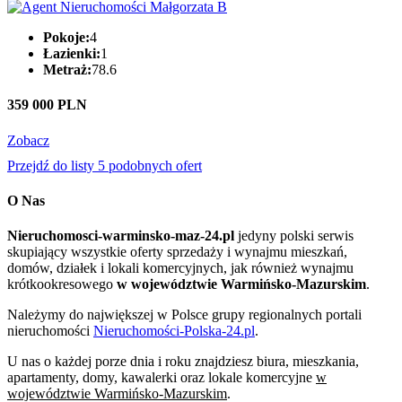
Pokoje:
4
Łazienki:
1
Metraż:
78.6
359 000 PLN
Zobacz
Przejdź do listy 5 podobnych ofert
O Nas
Nieruchomosci-warminsko-maz-24.pl
jedyny polski serwis
skupiający wszystkie oferty sprzedaży i wynajmu mieszkań,
domów, działek i lokali komercyjnych, jak również wynajmu
krótkookresowego
w województwie Warmińsko-Mazurskim
.
Należymy do największej w Polsce grupy regionalnych portali
nieruchomości
Nieruchomości-Polska-24.pl
.
U nas o każdej porze dnia i roku znajdziesz biura, mieszkania,
apartamenty, domy, kawalerki oraz lokale komercyjne
w
województwie Warmińsko-Mazurskim
.