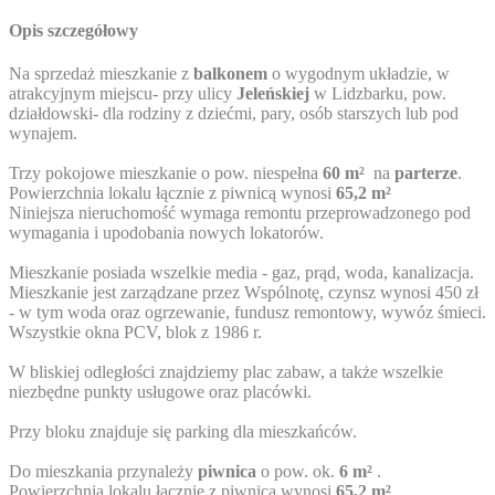
Opis szczegółowy
Na sprzedaż mieszkanie z
balkonem
o wygodnym układzie, w
atrakcyjnym miejscu- przy ulicy
Jeleńskiej
w Lidzbarku, pow.
działdowski- dla rodziny z dziećmi, pary, osób starszych lub pod
wynajem.
Trzy pokojowe mieszkanie o pow. niespełna
60 m²
na
parterze
.
Powierzchnia lokalu łącznie z piwnicą wynosi
65,2 m²
Niniejsza nieruchomość wymaga remontu przeprowadzonego pod
wymagania i upodobania nowych lokatorów.
Mieszkanie posiada wszelkie media - gaz, prąd, woda, kanalizacja.
Mieszkanie jest zarządzane przez Wspólnotę, czynsz wynosi 450 zł
- w tym woda oraz ogrzewanie, fundusz remontowy, wywóz śmieci.
Wszystkie okna PCV, blok z 1986 r.
W bliskiej odległości znajdziemy plac zabaw, a także wszelkie
niezbędne punkty usługowe oraz placówki.
Przy bloku znajduje się parking dla mieszkańców.
Do mieszkania przynależy
piwnica
o pow. ok.
6 m²
.
Powierzchnia lokalu łącznie z piwnicą wynosi
65,2 m²
.