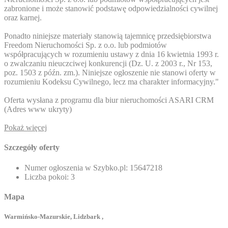
zabronione i może stanowić podstawę odpowiedzialności cywilnej
oraz karnej.
Ponadto niniejsze materiały stanowią tajemnicę przedsiębiorstwa
Freedom Nieruchomości Sp. z o.o. lub podmiotów
współpracujących w rozumieniu ustawy z dnia 16 kwietnia 1993 r.
o zwalczaniu nieuczciwej konkurencji (Dz. U. z 2003 r., Nr 153,
poz. 1503 z późn. zm.). Niniejsze ogłoszenie nie stanowi oferty w
rozumieniu Kodeksu Cywilnego, lecz ma charakter informacyjny."
Oferta wysłana z programu dla biur nieruchomości ASARI CRM
(
Adres www ukryty
)
Pokaż więcej
Szczegóły oferty
Numer ogłoszenia w Szybko.pl:
15647218
Liczba pokoi:
3
Mapa
Warmińsko-Mazurskie, Lidzbark ,