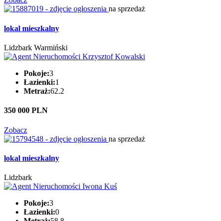
na sprzedaż
lokal mieszkalny
Lidzbark Warmiński
Pokoje:
3
Łazienki:
1
Metraż:
62.2
350 000 PLN
Zobacz
na sprzedaż
lokal mieszkalny
Lidzbark
Pokoje:
3
Łazienki:
0
Metraż:
58.8