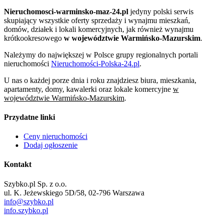
Nieruchomosci-warminsko-maz-24.pl
jedyny polski serwis
skupiający wszystkie oferty sprzedaży i wynajmu mieszkań,
domów, działek i lokali komercyjnych, jak również wynajmu
krótkookresowego
w województwie Warmińsko-Mazurskim
.
Należymy do największej w Polsce grupy regionalnych portali
nieruchomości
Nieruchomości-Polska-24.pl
.
U nas o każdej porze dnia i roku znajdziesz biura, mieszkania,
apartamenty, domy, kawalerki oraz lokale komercyjne
w
województwie Warmińsko-Mazurskim
.
Przydatne linki
Ceny nieruchomości
Dodaj ogłoszenie
Kontakt
Szybko.pl Sp. z o.o.
ul. K. Jeżewskiego 5D/58, 02-796 Warszawa
info@szybko.pl
info.szybko.pl