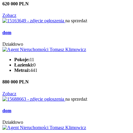
620 000 PLN
Zobacz
na sprzedaż
dom
Działdowo
Pokoje:
11
Łazienki:
0
Metraż:
441
880 000 PLN
Zobacz
na sprzedaż
dom
Działdowo