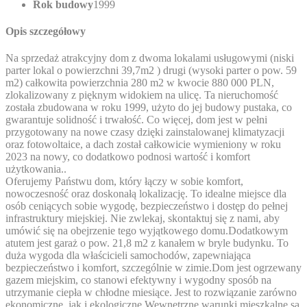
Rok budowy
1999
Opis szczegółowy
Na sprzedaż atrakcyjny dom z dwoma lokalami usługowymi (niski
parter lokal o powierzchni 39,7m2 ) drugi (wysoki parter o pow. 59
m2) całkowita powierzchnia 280 m2 w kwocie 880 000 PLN,
zlokalizowany z pięknym widokiem na ulicę. Ta nieruchomość
została zbudowana w roku 1999, użyto do jej budowy pustaka, co
gwarantuje solidność i trwałość. Co więcej, dom jest w pełni
przygotowany na nowe czasy dzięki zainstalowanej klimatyzacji
oraz fotowoltaice, a dach został całkowicie wymieniony w roku
2023 na nowy, co dodatkowo podnosi wartość i komfort
użytkowania..
Oferujemy Państwu dom, który łączy w sobie komfort,
nowoczesność oraz doskonałą lokalizację. To idealne miejsce dla
osób ceniących sobie wygodę, bezpieczeństwo i dostęp do pełnej
infrastruktury miejskiej. Nie zwlekaj, skontaktuj się z nami, aby
umówić się na obejrzenie tego wyjątkowego domu.Dodatkowym
atutem jest garaż o pow. 21,8 m2 z kanałem w bryle budynku. To
duża wygoda dla właścicieli samochodów, zapewniająca
bezpieczeństwo i komfort, szczególnie w zimie.Dom jest ogrzewany
gazem miejskim, co stanowi efektywny i wygodny sposób na
utrzymanie ciepła w chłodne miesiące. Jest to rozwiązanie zarówno
ekonomiczne, jak i ekologiczne.Wewnętrzne warunki mieszkalne są