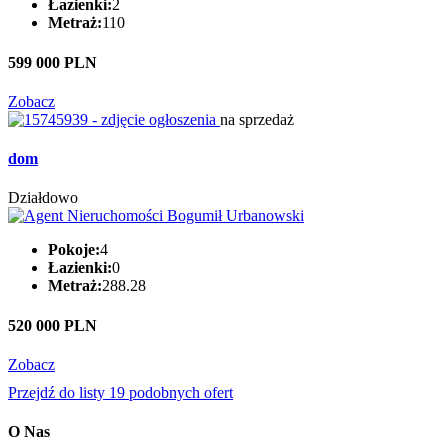
Łazienki:
2
Metraż:
110
599 000 PLN
Zobacz
na sprzedaż
dom
Działdowo
Pokoje:
4
Łazienki:
0
Metraż:
288.28
520 000 PLN
Zobacz
Przejdź do listy 19 podobnych ofert
O Nas