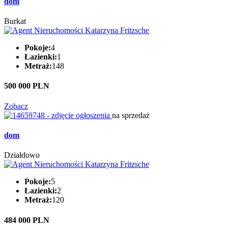
dom
Burkat
Pokoje:
4
Łazienki:
1
Metraż:
148
500 000 PLN
Zobacz
na sprzedaż
dom
Działdowo
Pokoje:
5
Łazienki:
2
Metraż:
120
484 000 PLN