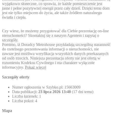
wyjątkowo słoneczne, co sprawia, że każde pomieszczenie jest
jasne i pełne pozytywnej energii przez cały dzień. Dzięki temu dom
jest nie tylko miejscem do życia, ale także źródłem naturalnego
światła i ciepła.
Czy wiesz, że możemy przygotować dla Ciebie prezentację on-line
nieruchomości? Skontaktuj się z naszym Agentem i zapytaj o
szczegóły.
Pomimo, iż Doradcy Metrohouse przykładają szczególną staranność
do rzetelnego prezentowania informacji o nieruchomości, nie
zawsze jest możliwa weryfikacja wszystkich danych przekazanych
od osób trzecich. Niniejsza prezentacja oferty nie jest ofertą w
rozumieniu Kodeksu Cywilnego i ma charakter wyłącznie
informacyjny.
Pokaż więcej
Szczegóły oferty
Numer ogłoszenia w Szybko.pl:
15663009
Data publikacji:
23 lipca 2026 13:40
(17 dni temu)
Liczba łazienek:
1
Liczba pokoi:
4
Mapa