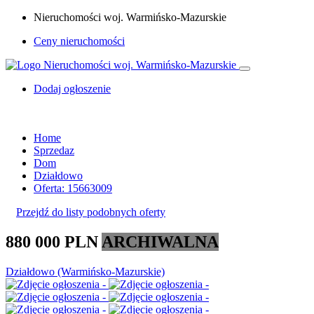
Nieruchomości woj. Warmińsko-Mazurskie
Ceny nieruchomości
Dodaj ogłoszenie
Home
Sprzedaz
Dom
Działdowo
Oferta: 15663009
Przejdź do listy podobnych oferty
880 000 PLN
ARCHIWALNA
Działdowo (Warmińsko-Mazurskie)