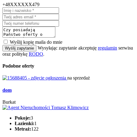
+48XXXXXX479
Wyślij kopię maila do mnie
Wysyłając zapytanie akceptuję
regulamin
serwisu
Wyślij zapytanie
oraz politykę
RODO
.
Podobne oferty
na sprzedaż
dom
Burkat
Pokoje:
3
Łazienki:
1
Metraż:
122