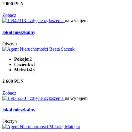
2 000 PLN
Zobacz
na wynajem
lokal mieszkalny
Olsztyn
Pokoje:
2
Łazienki:
1
Metraż:
45
2 600 PLN
Zobacz
na wynajem
lokal mieszkalny
Olsztyn