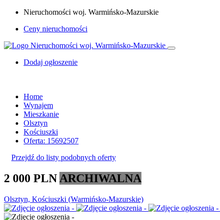
Nieruchomości woj. Warmińsko-Mazurskie
Ceny nieruchomości
Dodaj ogłoszenie
Home
Wynajem
Mieszkanie
Olsztyn
Kościuszki
Oferta: 15692507
Przejdź do listy podobnych oferty
2 000 PLN
ARCHIWALNA
Olsztyn, Kościuszki (Warmińsko-Mazurskie)