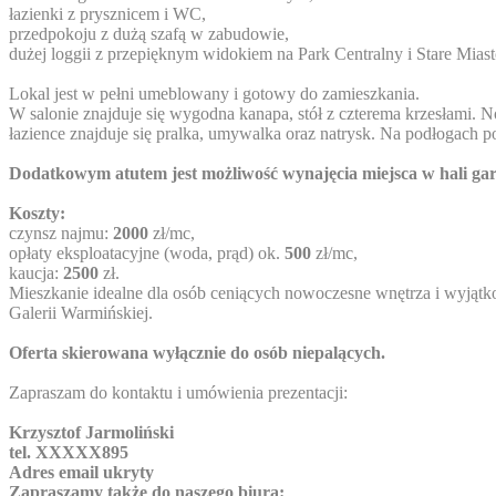
łazienki z prysznicem i WC,
przedpokoju z dużą szafą w zabudowie,
dużej loggii z przepięknym widokiem na Park Centralny i Stare Miast
Lokal jest w pełni umeblowany i gotowy do zamieszkania.
W salonie znajduje się wygodna kanapa, stół z czterema krzesłami.
łazience znajduje się pralka, umywalka oraz natrysk. Na podłogach po
Dodatkowym atutem jest możliwość wynajęcia miejsca w hali gar
Koszty:
czynsz najmu:
2000
zł/mc,
opłaty eksploatacyjne (woda, prąd) ok.
500
zł/mc,
kaucja:
2500
zł.
Mieszkanie idealne dla osób ceniących nowoczesne wnętrza i wyjątko
Galerii Warmińskiej.
Oferta skierowana wyłącznie do osób niepalących.
Zapraszam do kontaktu i umówienia prezentacji:
Krzysztof Jarmoliński
tel.
XXXXX895
Adres email ukryty
Zapraszamy także do naszego biura: