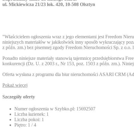
ul. Mickiewicza 21/23 lok. 420, 10-508 Olsztyn
"Właścicielem ogłoszenia wraz z jego elementami jest Freedom Nieru
niniejszych materiałów w jakikolwiek inny sposób wykraczający poza
z późn. zm.) bez pisemnej zgody Freedom Nieruchomości Sp. z o.o. 
Ponadto niniejsze materiały stanowią tajemnicę przedsiębiorstwa Fr
konkurencji (Dz. U. z 2003 r., Nr 153, poz. 1503 z późn. zm.). Nini
Oferta wysłana z programu dla biur nieruchomości ASARI CRM (
Ad
Pokaż więcej
Szczegóły oferty
Numer ogłoszenia w Szybko.pl:
15692507
Liczba łazienek:
1
Liczba pokoi:
1
Piętro:
1 / 4