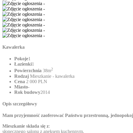
Kawalerka
Pokoje
1
Łazienki
1
2
Powierzchnia
38m
Rodzaj
Mieszkanie - kawalerka
Cena
2 000 PLN
Miasto
-
Rok budowy
2014
Opis szczegółowy
Mam przyjemność zaoferować Państwu przestronną, jednopokojo
Mieszkanie składa się z
:
słonecznego salonu z aneksem kuchennym,