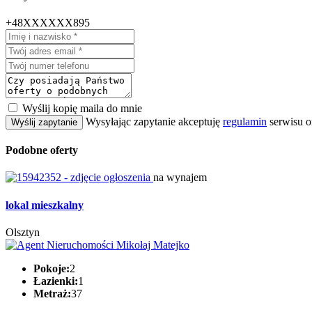
+48XXXXXX895
Wyślij kopię maila do mnie
Wysyłając zapytanie akceptuję
regulamin
serwisu o
Wyślij zapytanie
Podobne oferty
na wynajem
lokal mieszkalny
Olsztyn
Pokoje:
2
Łazienki:
1
Metraż:
37