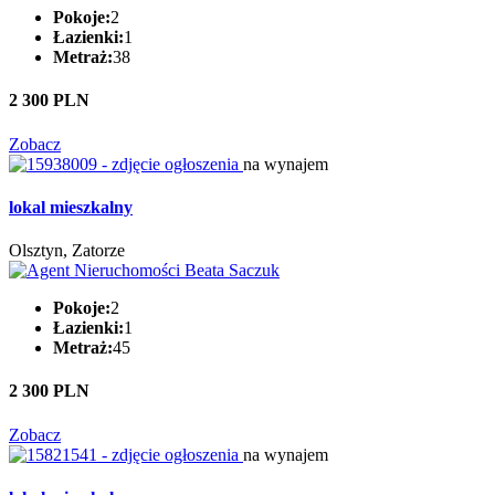
Pokoje:
2
Łazienki:
1
Metraż:
38
2 300 PLN
Zobacz
na wynajem
lokal mieszkalny
Olsztyn, Zatorze
Pokoje:
2
Łazienki:
1
Metraż:
45
2 300 PLN
Zobacz
na wynajem