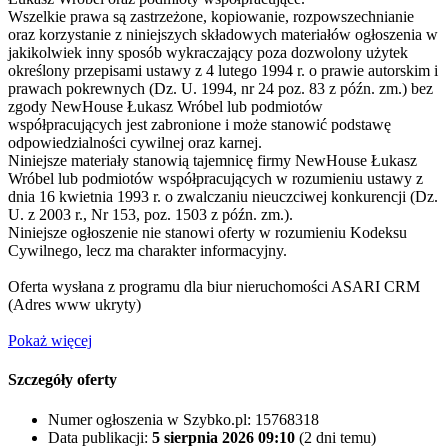
Wszelkie prawa są zastrzeżone, kopiowanie, rozpowszechnianie
oraz korzystanie z niniejszych składowych materiałów ogłoszenia w
jakikolwiek inny sposób wykraczający poza dozwolony użytek
określony przepisami ustawy z 4 lutego 1994 r. o prawie autorskim i
prawach pokrewnych (Dz. U. 1994, nr 24 poz. 83 z późn. zm.) bez
zgody NewHouse Łukasz Wróbel lub podmiotów
współpracujących jest zabronione i może stanowić podstawę
odpowiedzialności cywilnej oraz karnej.
Niniejsze materiały stanowią tajemnicę firmy NewHouse Łukasz
Wróbel lub podmiotów współpracujących w rozumieniu ustawy z
dnia 16 kwietnia 1993 r. o zwalczaniu nieuczciwej konkurencji (Dz.
U. z 2003 r., Nr 153, poz. 1503 z późn. zm.).
Niniejsze ogłoszenie nie stanowi oferty w rozumieniu Kodeksu
Cywilnego, lecz ma charakter informacyjny.
Oferta wysłana z programu dla biur nieruchomości ASARI CRM
(
Adres www ukryty
)
Pokaż więcej
Szczegóły oferty
Numer ogłoszenia w Szybko.pl:
15768318
Data publikacji:
5 sierpnia 2026 09:10
(2 dni temu)