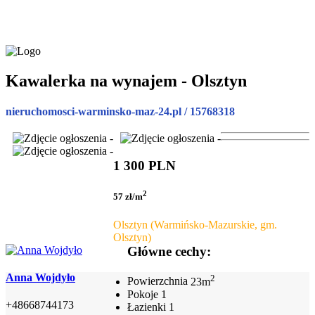
Kawalerka na wynajem - Olsztyn
nieruchomosci-warminsko-maz-24.pl / 15768318
1 300 PLN
2
57 zł/m
Olsztyn (Warmińsko-Mazurskie, gm.
Olsztyn)
Główne cechy:
Anna Wojdyło
2
Powierzchnia
23m
Pokoje
1
+48668744173
Łazienki
1