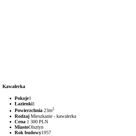
Kawalerka
Pokoje
1
Łazienki
1
2
Powierzchnia
23m
Rodzaj
Mieszkanie - kawalerka
Cena
1 300 PLN
Miasto
Olsztyn
Rok budowy
1957