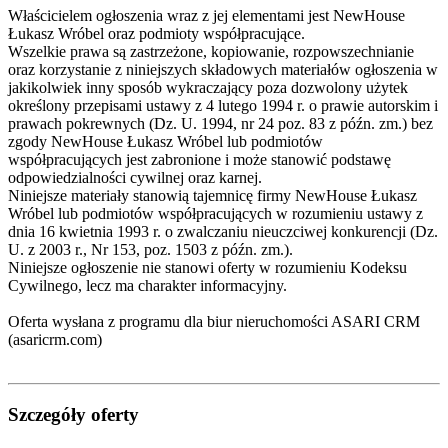
Właścicielem ogłoszenia wraz z jej elementami jest NewHouse
Łukasz Wróbel oraz podmioty współpracujące.
Wszelkie prawa są zastrzeżone, kopiowanie, rozpowszechnianie
oraz korzystanie z niniejszych składowych materiałów ogłoszenia w
jakikolwiek inny sposób wykraczający poza dozwolony użytek
określony przepisami ustawy z 4 lutego 1994 r. o prawie autorskim i
prawach pokrewnych (Dz. U. 1994, nr 24 poz. 83 z późn. zm.) bez
zgody NewHouse Łukasz Wróbel lub podmiotów
współpracujących jest zabronione i może stanowić podstawę
odpowiedzialności cywilnej oraz karnej.
Niniejsze materiały stanowią tajemnicę firmy NewHouse Łukasz
Wróbel lub podmiotów współpracujących w rozumieniu ustawy z
dnia 16 kwietnia 1993 r. o zwalczaniu nieuczciwej konkurencji (Dz.
U. z 2003 r., Nr 153, poz. 1503 z późn. zm.).
Niniejsze ogłoszenie nie stanowi oferty w rozumieniu Kodeksu
Cywilnego, lecz ma charakter informacyjny.
Oferta wysłana z programu dla biur nieruchomości ASARI CRM
(asaricrm.com)
Szczegóły oferty