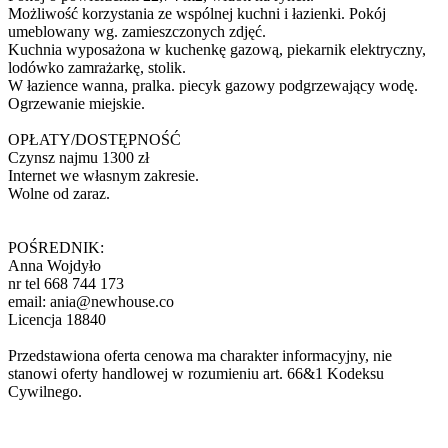
Możliwość korzystania ze wspólnej kuchni i łazienki. Pokój
umeblowany wg. zamieszczonych zdjęć.
Kuchnia wyposażona w kuchenkę gazową, piekarnik elektryczny,
lodówko zamrażarkę, stolik.
W łazience wanna, pralka. piecyk gazowy podgrzewający wodę.
Ogrzewanie miejskie.
OPŁATY/DOSTĘPNOŚĆ
Czynsz najmu 1300 zł
Internet we własnym zakresie.
Wolne od zaraz.
POŚREDNIK:
Anna Wojdyło
nr tel 668 744 173
email:
ania@newhouse.co
Licencja 18840
Przedstawiona oferta cenowa ma charakter informacyjny, nie
stanowi oferty handlowej w rozumieniu art. 66&1 Kodeksu
Cywilnego.