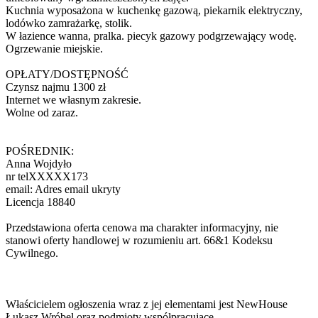
Kuchnia wyposażona w kuchenkę gazową, piekarnik elektryczny,
lodówko zamrażarkę, stolik.
W łazience wanna, pralka. piecyk gazowy podgrzewający wodę.
Ogrzewanie miejskie.
OPŁATY/DOSTĘPNOŚĆ
Czynsz najmu 1300 zł
Internet we własnym zakresie.
Wolne od zaraz.
POŚREDNIK:
Anna Wojdyło
nr tel
XXXXX173
email:
Adres email ukryty
Licencja 18840
Przedstawiona oferta cenowa ma charakter informacyjny, nie
stanowi oferty handlowej w rozumieniu art. 66&1 Kodeksu
Cywilnego.
Właścicielem ogłoszenia wraz z jej elementami jest NewHouse
Łukasz Wróbel oraz podmioty współpracujące.