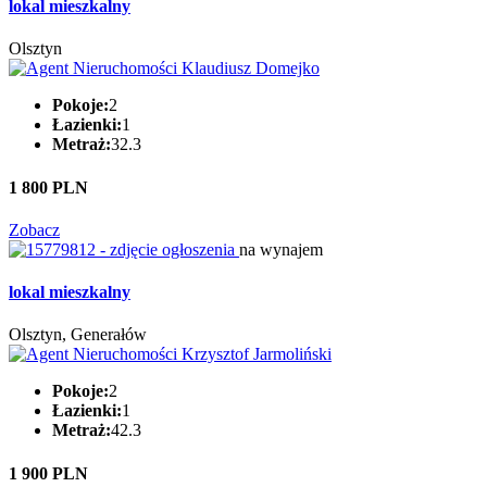
lokal mieszkalny
Olsztyn
Pokoje:
2
Łazienki:
1
Metraż:
32.3
1 800 PLN
Zobacz
na wynajem
lokal mieszkalny
Olsztyn, Generałów
Pokoje:
2
Łazienki:
1
Metraż:
42.3
1 900 PLN