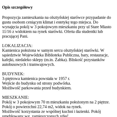
Opis szczegółowy
Propozycja zamieszkania na olsztyńskiej starówce przypadanie do
gustu osobom ceniącym klimat i estetykę tego miejsca. Do
wynajęcia pokój w 3 pokojowym mieszkaniu przy ul Stare Miasto
11/16 z widokiem na rynek starówki. Oferta dla studentki lub
pracującej Pani.
LOKALIZACJA:
Kamienica położona w samym sercu olsztyńskiej starówki. W
sąsiedztwie Wojewódzka Biblioteka Publiczna, bary, restauracje,
kafejki, niedaleko sklepy (m.in. Żabka). Bliskość przystanków
autobusowych i tramwajowych.
BUDYNEK:
3-piętrowa kamienica powstała w 1957 r.
Wejście do budynku od strony podwórka.
Możliwość parkowania przed budynkiem.
MIESZKANIE:
Pokój w 3 pokojowym 70 m mieszkaniu położonym na 2 piętrze.
Pokój o powierzchni 22,74 m2, widok na rynek.
Możliwość korzystania ze wspólnej kuchni i łazienki. Pokój
umeblowany wg. zamieszczonych zdjęć.