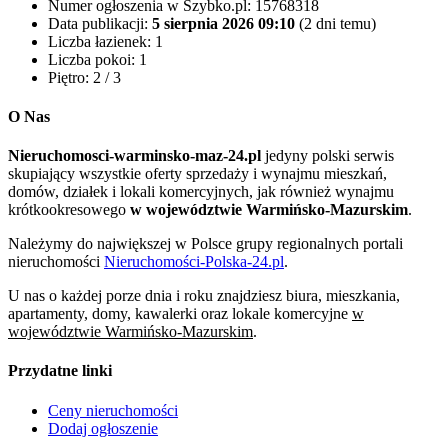
Numer ogłoszenia w Szybko.pl:
15768318
Data publikacji:
5 sierpnia 2026 09:10
(2 dni temu)
Liczba łazienek:
1
Liczba pokoi:
1
Piętro:
2 / 3
O Nas
Nieruchomosci-warminsko-maz-24.pl
jedyny polski serwis
skupiający wszystkie oferty sprzedaży i wynajmu mieszkań,
domów, działek i lokali komercyjnych, jak również wynajmu
krótkookresowego
w województwie Warmińsko-Mazurskim
.
Należymy do największej w Polsce grupy regionalnych portali
nieruchomości
Nieruchomości-Polska-24.pl
.
U nas o każdej porze dnia i roku znajdziesz biura, mieszkania,
apartamenty, domy, kawalerki oraz lokale komercyjne
w
województwie Warmińsko-Mazurskim
.
Przydatne linki
Ceny nieruchomości
Dodaj ogłoszenie