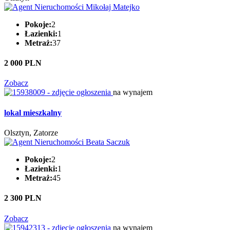
Pokoje:
2
Łazienki:
1
Metraż:
37
2 000 PLN
Zobacz
na wynajem
lokal mieszkalny
Olsztyn, Zatorze
Pokoje:
2
Łazienki:
1
Metraż:
45
2 300 PLN
Zobacz
na wynajem