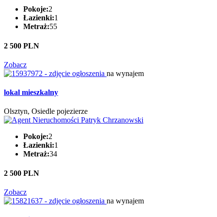
Pokoje:
2
Łazienki:
1
Metraż:
55
2 500 PLN
Zobacz
na wynajem
lokal mieszkalny
Olsztyn, Osiedle pojezierze
Pokoje:
2
Łazienki:
1
Metraż:
34
2 500 PLN
Zobacz
na wynajem