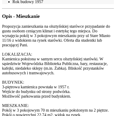
Rok budowy
1957
Opis - Mieszkanie
Propozycja zamieszkania na olsztyńskiej starówce przypadanie do
gustu osobom ceniącym klimat i estetykę tego miejsca. Do
wynajęcia pokój w 3 pokojowym mieszkaniu przy ul Stare Miasto
11/16 z widokiem na rynek starówki. Oferta dla studentki lub
pracującej Pani.
LOKALIZACJA:
Kamienica położona w samym sercu olsztyńskiej starówki. W
sąsiedztwie Wojewódzka Biblioteka Publiczna, bary, restauracje,
kafejki, niedaleko sklepy (m.in. Żabka). Bliskość przystanków
autobusowych i tramwajowych.
BUDYNEK:
3-piętrowa kamienica powstała w 1957 r.
Wejście do budynku od strony podwórka.
Możliwość parkowania przed budynkiem.
MIESZKANIE:
Pokój w 3 pokojowym 70 m mieszkaniu położonym na 2 piętrze.
Pokój o powierzchni 22,74 m2, widok na rynek.