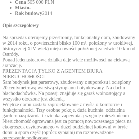
Cena
505 000 PLN
Miasto
-
Rok budowy
2014
Opis szczegółowy
Na sprzedaż oferujemy przestronny, funkcjonalny dom, zbudowany
w 2014 roku, o powierzchni blisko 100 m², położony w urokliwej,
historycznej XIV wiek) miejscowości położonej zaledwie 10 km od
Ostródy.
Ponad jedenastoarowa działka daje wiele możliwości na ciekawą
aranżację.
PREZENTACJA TYLKO Z AGENTEM BIURA
NIERUCHOMOŚCI
Sam budynek jest parterowy, zbudowany z suporeksu i ocieplony
20 centymetrową warstwą styropianu i otynkowany. Na dachu
blachodachówka. Na posesji znajduje się garaż wolnostojący a
wszystko otoczone jest zielenią.
Wnętrze domu zostało zaprojektowane z myślą o komforcie i
funkcjonalności. Trzy osobne pokoje, duża kuchnia, oddzielna
garderoba/spiżarnia i łazienka zapewniają wygodę mieszkańcom.
Nieruchomość ogrzewana jest za pomocą nowoczesnego pieca na
ekogroszek usytuowanego w dużej oddzielnej kotłowni w bryle
domu a spora część (oprócz sypialni) ma rozprowadzone
ogrzewanie podłogowe.