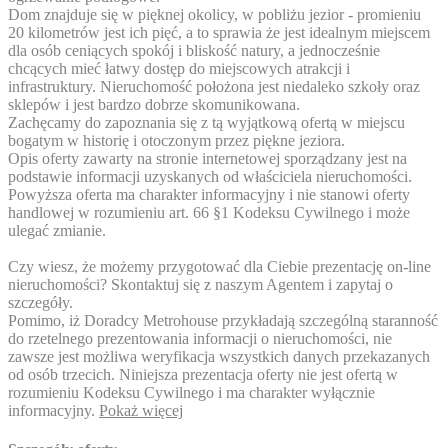
Dom znajduje się w pięknej okolicy, w pobliżu jezior - promieniu
20 kilometrów jest ich pięć, a to sprawia że jest idealnym miejscem
dla osób ceniących spokój i bliskość natury, a jednocześnie
chcących mieć łatwy dostęp do miejscowych atrakcji i
infrastruktury. Nieruchomość położona jest niedaleko szkoły oraz
sklepów i jest bardzo dobrze skomunikowana.
Zachęcamy do zapoznania się z tą wyjątkową ofertą w miejscu
bogatym w historię i otoczonym przez piękne jeziora.
Opis oferty zawarty na stronie internetowej sporządzany jest na
podstawie informacji uzyskanych od właściciela nieruchomości.
Powyższa oferta ma charakter informacyjny i nie stanowi oferty
handlowej w rozumieniu art. 66 §1 Kodeksu Cywilnego i może
ulegać zmianie.
Czy wiesz, że możemy przygotować dla Ciebie prezentację on-line
nieruchomości? Skontaktuj się z naszym Agentem i zapytaj o
szczegóły.
Pomimo, iż Doradcy Metrohouse przykładają szczególną staranność
do rzetelnego prezentowania informacji o nieruchomości, nie
zawsze jest możliwa weryfikacja wszystkich danych przekazanych
od osób trzecich. Niniejsza prezentacja oferty nie jest ofertą w
rozumieniu Kodeksu Cywilnego i ma charakter wyłącznie
informacyjny.
Pokaż więcej