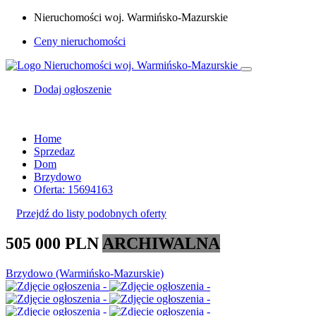
Nieruchomości woj. Warmińsko-Mazurskie
Ceny nieruchomości
Dodaj ogłoszenie
Home
Sprzedaz
Dom
Brzydowo
Oferta: 15694163
Przejdź do listy podobnych oferty
505 000 PLN
ARCHIWALNA
Brzydowo (Warmińsko-Mazurskie)