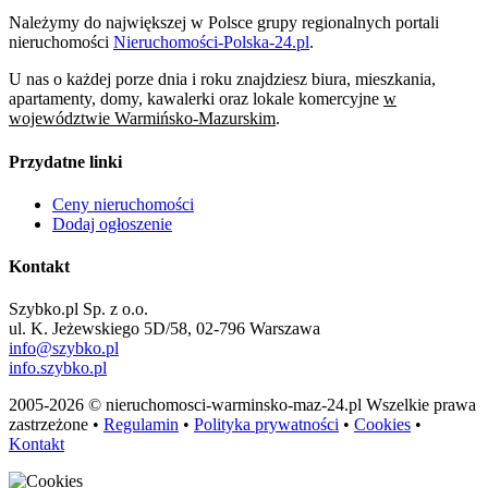
Należymy do największej w Polsce grupy regionalnych portali
nieruchomości
Nieruchomości-Polska-24.pl
.
U nas o każdej porze dnia i roku znajdziesz biura, mieszkania,
apartamenty, domy, kawalerki oraz lokale komercyjne
w
województwie Warmińsko-Mazurskim
.
Przydatne linki
Ceny nieruchomości
Dodaj ogłoszenie
Kontakt
Szybko.pl Sp. z o.o.
ul. K. Jeżewskiego 5D/58, 02-796 Warszawa
info@szybko.pl
info.szybko.pl
2005-2026 © nieruchomosci-warminsko-maz-24.pl Wszelkie prawa
zastrzeżone •
Regulamin
•
Polityka prywatności
•
Cookies
•
Kontakt