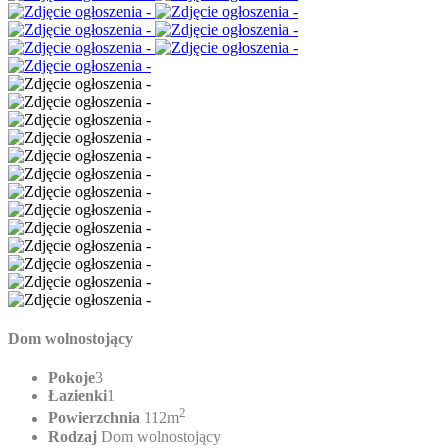
Dom wolnostojący
Pokoje
3
Łazienki
1
2
Powierzchnia
112m
Rodzaj
Dom wolnostojący