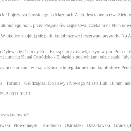
 k./ Pojezierza Iławskiego na Mazurach Zach. Jest to teren tzw. Zielon
ak ulubionego m.in. przez Pasjonatów żeglarstwa. Czeka tu na Nich now
. W okolicy znajdują się parki krajobrazowe i rezerwaty przyrody. Na
Dylewskie Dr Ireny Eris; Kurzą Górę z największym w płn. Polsce o
auracją; Kanał Ostródzko - Elbląski z pochylniami gdzie statki "płyną
zymi ośrodkami w kraju. Kursuje tu regularnie m.in. komfortowe Pend
na - Torunia - Grudziądza. Do Iławy i Nowego Miasta Lub. 10 min. au
205_2.0011.91/13
% bezszkodowość.
awski - Nowomiejski - Brodnicki - Ostródzki - Działdowski - Grudzią