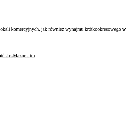
i lokali komercyjnych, jak również wynajmu krótkookresowego
w
ińsko-Mazurskim
.