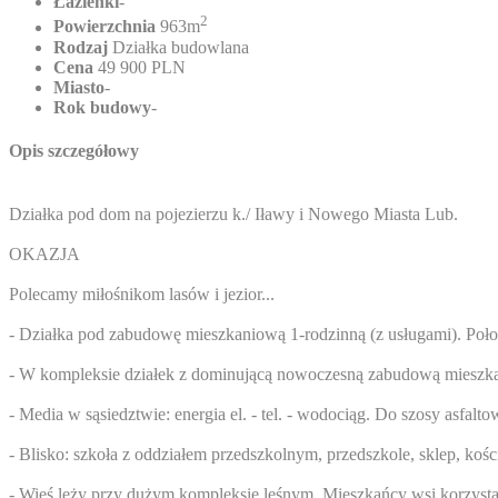
Łazienki
-
2
Powierzchnia
963m
Rodzaj
Działka budowlana
Cena
49 900 PLN
Miasto
-
Rok budowy
-
Opis szczegółowy
Działka pod dom na pojezierzu k./ Iławy i Nowego Miasta Lub.
OKAZJA
Polecamy miłośnikom lasów i jezior...
- Działka pod zabudowę mieszkaniową 1-rodzinną (z usługami). Poło
- W kompleksie działek z dominującą nowoczesną zabudową mieszkanio
- Media w sąsiedztwie: energia el. - tel. - wodociąg. Do szosy asfa
- Blisko: szkoła z oddziałem przedszkolnym, przedszkole, sklep, kośc
- Wieś leży przy dużym kompleksie leśnym. Mieszkańcy wsi korzyst