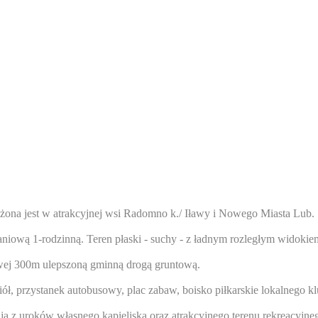
żona jest w atrakcyjnej wsi Radomno k./ Iławy i Nowego Miasta Lub.
wą 1-rodzinną. Teren płaski - suchy - z ładnym rozległym widokiem n
ltowej 300m ulepszoną gminną drogą gruntową.
iół, przystanek autobusowy, plac zabaw, boisko piłkarskie lokalnego kl
ają z uroków własnego kąpieliska oraz atrakcyjnego terenu rekreac