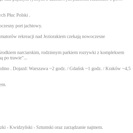
ych Płuc Polski .
oczesny port jachtowy.
 Amatorów rekreacji nad Jeziorakiem czekają nowoczesne
środkiem narciarskim, rodzinnym parkiem rozrywki z kompleksem
 po trawie"...
olino . Dojazd: Warszawa ~2 godz. / Gdańsk ~1 godz. / Kraków ~4,5
tem.
dzki - Kwidzyński - Sztumski oraz zarządzanie najmem.