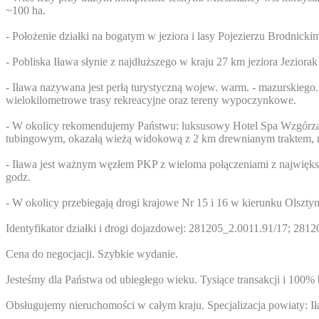
~100 ha.
- Położenie działki na bogatym w jeziora i lasy Pojezierzu Brodnickim
- Pobliska Iława słynie z najdłuższego w kraju 27 km jeziora Jezior
- Iława nazywana jest perłą turystyczną wojew. warm. - mazurskiego
wielokilometrowe trasy rekreacyjne oraz tereny wypoczynkowe.
- W okolicy rekomendujemy Państwu: luksusowy Hotel Spa Wzgórza 
tubingowym, okazałą wieżą widokową z 2 km drewnianym traktem, rest
- Iława jest ważnym węzłem PKP z wieloma połączeniami z najwięks
godz.
- W okolicy przebiegają drogi krajowe Nr 15 i 16 w kierunku Olszty
Identyfikator działki i drogi dojazdowej: 281205_2.0011.91/17; 281
Cena do negocjacji. Szybkie wydanie.
Jesteśmy dla Państwa od ubiegłego wieku. Tysiące transakcji i 100
Obsługujemy nieruchomości w całym kraju. Specjalizacja powiaty: Ił