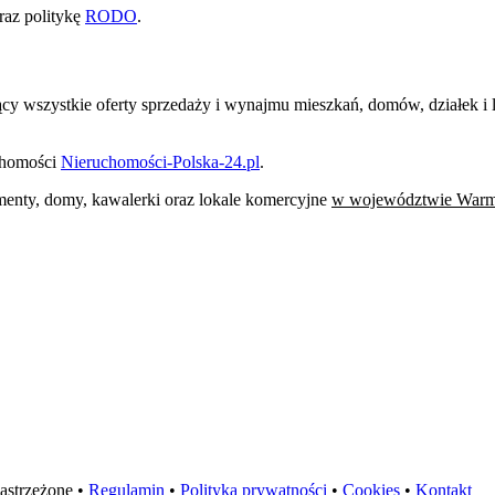
raz politykę
RODO
.
jący wszystkie oferty sprzedaży i wynajmu mieszkań, domów, działek 
uchomości
Nieruchomości-Polska-24.pl
.
tamenty, domy, kawalerki oraz lokale komercyjne
w województwie Warm
astrzeżone •
Regulamin
•
Polityka prywatności
•
Cookies
•
Kontakt