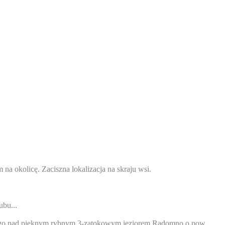
a okolicę. Zaciszna lokalizacja na skraju wsi.
ubu...
yjnego nad pięknym rybnym 3-zatokowym jeziorem Radomno o pow.