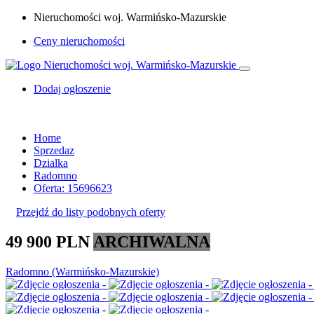
Nieruchomości woj. Warmińsko-Mazurskie
Ceny nieruchomości
Dodaj ogłoszenie
Home
Sprzedaz
Dzialka
Radomno
Oferta: 15696623
Przejdź do listy podobnych oferty
49 900 PLN
ARCHIWALNA
Radomno (Warmińsko-Mazurskie)