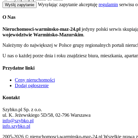
Wysyłając zapytanie akceptuję
regulamin
serwisu o
Wyślij zapytanie
O Nas
Nieruchomosci-warminsko-maz-24.pl
jedyny polski serwis skupia
województwie Warmińsko-Mazurskim
.
Należymy do największej w Polsce grupy regionalnych portali nier
U nas o każdej porze dnia i roku znajdziesz biura, mieszkania, apar
Przydatne linki
Ceny nieruchomości
Dodaj ogłoszenie
Kontakt
Szybko.pl Sp. z o.o.
ul. K. Jeżewskiego 5D/58, 02-796 Warszawa
info@szybko.pl
info.szybko.pl
2005-2026 © nieruchomosci-warminsko-maz-24.pl Wszelkie prawa z