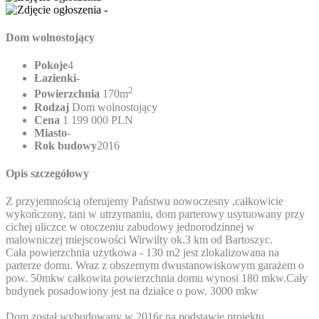
Dom wolnostojący
Pokoje
4
Łazienki
-
2
Powierzchnia
170m
Rodzaj
Dom wolnostojący
Cena
1 199 000 PLN
Miasto
-
Rok budowy
2016
Opis szczegółowy
Z przyjemnością oferujemy Państwu nowoczesny ,całkowicie
wykończony, tani w utrzymaniu, dom parterowy usytuowany przy
cichej uliczce w otoczeniu zabudowy jednorodzinnej w
malowniczej miejscowości Wirwilty ok.3 km od Bartoszyc.
Cała powierzchnia użytkowa - 130 m2 jest zlokalizowana na
parterze domu. Wraz z obszernym dwustanowiskowym garażem o
pow. 50mkw całkowita powierzchnia domu wynosi 180 mkw.Cały
budynek posadowiony jest na działce o pow. 3000 mkw
Dom został wybudowany w 2016r na podstawie projektu