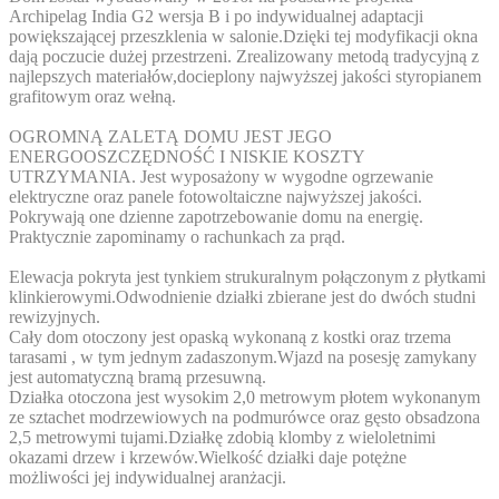
Archipelag India G2 wersja B i po indywidualnej adaptacji
powiększającej przeszklenia w salonie.Dzięki tej modyfikacji okna
dają poczucie dużej przestrzeni. Zrealizowany metodą tradycyjną z
najlepszych materiałów,docieplony najwyższej jakości styropianem
grafitowym oraz wełną.
OGROMNĄ ZALETĄ DOMU JEST JEGO
ENERGOOSZCZĘDNOŚĆ I NISKIE KOSZTY
UTRZYMANIA. Jest wyposażony w wygodne ogrzewanie
elektryczne oraz panele fotowoltaiczne najwyższej jakości.
Pokrywają one dzienne zapotrzebowanie domu na energię.
Praktycznie zapominamy o rachunkach za prąd.
Elewacja pokryta jest tynkiem strukuralnym połączonym z płytkami
klinkierowymi.Odwodnienie działki zbierane jest do dwóch studni
rewizyjnych.
Cały dom otoczony jest opaską wykonaną z kostki oraz trzema
tarasami , w tym jednym zadaszonym.Wjazd na posesję zamykany
jest automatyczną bramą przesuwną.
Działka otoczona jest wysokim 2,0 metrowym płotem wykonanym
ze sztachet modrzewiowych na podmurówce oraz gęsto obsadzona
2,5 metrowymi tujami.Działkę zdobią klomby z wieloletnimi
okazami drzew i krzewów.Wielkość działki daje potężne
możliwości jej indywidualnej aranżacji.