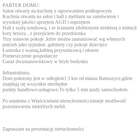
PARTER DOMU:
Salon otwarty na kuchnię z ogrzewaniem podłogowym
Kuchnia otwarta na salon i hall z meblami na zamówienie i
wysokiej jakości sprzętem AGD i osprzętem
Hall z szafą wnękową, i ze ścianami zdobionymi strukturą o imitacji
kory brzozy , z przejściem do przedsionka
Trzy ustawne pokoje ,które można zaaranżować wg własnych
potrzeb jako sypialnie ,gabinety czy pokoje dziecięce
Łazienka z wanną,kabiną przysznicową i oknem
Pomieszczenie gospodarcze
Garaż dwustanowiskowy w bryle budynku
Infrastruktura.
Dom położony jest w odległości 3 km od miasta Bartoszyce,gdzie
znajdują się wszystkie niezbędne
punkty handlowo-usługowe.To tylko 5 min jazdy samochodem.
Po ustaleniu z Właścicielami nieruchomości istnieje możliwość
pozostawienia niektórych mebli.
Zapraszam na prezentację nieruchomości.