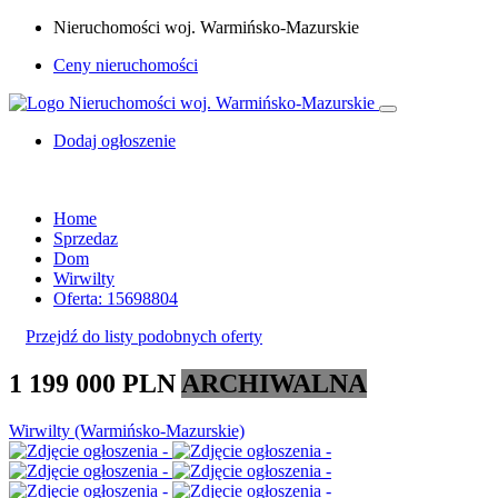
Nieruchomości woj. Warmińsko-Mazurskie
Ceny nieruchomości
Dodaj ogłoszenie
Home
Sprzedaz
Dom
Wirwilty
Oferta: 15698804
Przejdź do listy podobnych oferty
1 199 000 PLN
ARCHIWALNA
Wirwilty (Warmińsko-Mazurskie)