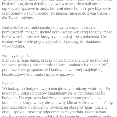
bliskość lasu, duża działka, stylowe wnętrza, dwa balkony i
ogrzewanie gazowe to atuty, którymi nieruchomość przebija wiele
ofert domów na tym osiedlu. To idealne miejsce do życia Ciebie i
dla Twojej rodziny.
Budynek bardzo funkcjonalny o przemyślanym układzie
pomieszczeń, mogący spełnić oczekiwania większej rodziny, może
być również domem w którym zamieszkają dwa pokolenia. Co
istotne, właściciele przywiązywali dużą uwagę do standardu
wykończenia.
Kondygnacja -1:
Stanowi ją m.in. garaż, oraz piwnica. Obok znajduje się również:
schowek pełniący obecnie rolę spiżarni, pralnia z łazienką z WC,
pomieszczenie gospodarcze i kotłownia w której znajduje się
bezobsługowy dwufunkcyjny piec gazowy.
Parter:
Wchodząc do budynku wejściem głównym mijamy wiatrołap. Po
pokonaniu kilku schodków znajdujemy się w centralnej części
budynku. Na wprost wchodzimy do przestronnego salonu z
kominkiem, który tworzy niesamowity klimat w zimowe dni. Z tego
pomieszczenia wychodzimy również na obszerny taras, gdzie w
ciszy i spokoju możemy odpocząć po całym dniu. Okna salonu
wychodzą na stronę wschodnią, dzięki temu jest to pomieszczenie