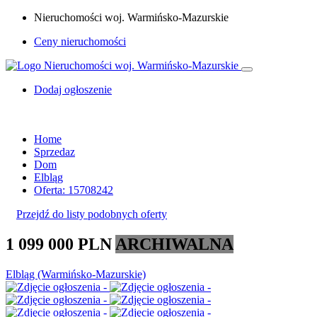
Nieruchomości woj. Warmińsko-Mazurskie
Ceny nieruchomości
Dodaj ogłoszenie
Home
Sprzedaz
Dom
Elbląg
Oferta: 15708242
Przejdź do listy podobnych oferty
1 099 000 PLN
ARCHIWALNA
Elbląg (Warmińsko-Mazurskie)