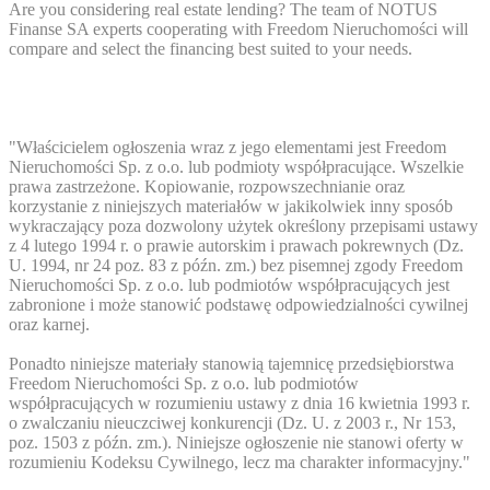
Are you considering real estate lending? The team of NOTUS
Finanse SA experts cooperating with Freedom Nieruchomości will
compare and select the financing best suited to your needs.
"Właścicielem ogłoszenia wraz z jego elementami jest Freedom
Nieruchomości Sp. z o.o. lub podmioty współpracujące. Wszelkie
prawa zastrzeżone. Kopiowanie, rozpowszechnianie oraz
korzystanie z niniejszych materiałów w jakikolwiek inny sposób
wykraczający poza dozwolony użytek określony przepisami ustawy
z 4 lutego 1994 r. o prawie autorskim i prawach pokrewnych (Dz.
U. 1994, nr 24 poz. 83 z późn. zm.) bez pisemnej zgody Freedom
Nieruchomości Sp. z o.o. lub podmiotów współpracujących jest
zabronione i może stanowić podstawę odpowiedzialności cywilnej
oraz karnej.
Ponadto niniejsze materiały stanowią tajemnicę przedsiębiorstwa
Freedom Nieruchomości Sp. z o.o. lub podmiotów
współpracujących w rozumieniu ustawy z dnia 16 kwietnia 1993 r.
o zwalczaniu nieuczciwej konkurencji (Dz. U. z 2003 r., Nr 153,
poz. 1503 z późn. zm.). Niniejsze ogłoszenie nie stanowi oferty w
rozumieniu Kodeksu Cywilnego, lecz ma charakter informacyjny."