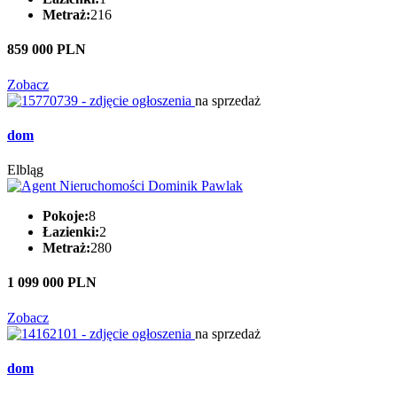
Metraż:
216
859 000 PLN
Zobacz
na sprzedaż
dom
Elbląg
Pokoje:
8
Łazienki:
2
Metraż:
280
1 099 000 PLN
Zobacz
na sprzedaż
dom