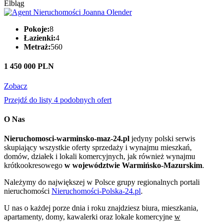
Elbląg
Pokoje:
8
Łazienki:
4
Metraż:
560
1 450 000 PLN
Zobacz
Przejdź do listy 4 podobnych ofert
O Nas
Nieruchomosci-warminsko-maz-24.pl
jedyny polski serwis
skupiający wszystkie oferty sprzedaży i wynajmu mieszkań,
domów, działek i lokali komercyjnych, jak również wynajmu
krótkookresowego
w województwie Warmińsko-Mazurskim
.
Należymy do największej w Polsce grupy regionalnych portali
nieruchomości
Nieruchomości-Polska-24.pl
.
U nas o każdej porze dnia i roku znajdziesz biura, mieszkania,
apartamenty, domy, kawalerki oraz lokale komercyjne
w