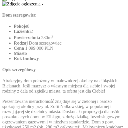
Dom szeregowiec
Pokoje
8
Łazienki
2
2
Powierzchnia
280m
Rodzaj
Dom szeregowiec
Cena
1 099 000 PLN
Miasto
-
Rok budowy
-
Opis szczegółowy
Atrakcyjny dom położony w malowniczej okolicy na elbląskich
Bielanach. Jeśli marzysz o własnym miejscu dla siebie i swojej
rodziny z dala od zgiełku miasta, ta oferta jest dla Ciebie!
Prezentowana nieruchomość znajduje się w zielonej i bardzo
spokojnej okolicy przy ul. Zofii Nałkowskiej, w popularnej i
rozwijającej się dzielnicy miasta. Doskonała propozycja dla osób
poszukujących domu w Elblągu, z dużą działką, bezobsługowym
ogrzewaniem gazowym i w niezłym standardzie. Dom o pow.
użytkowej 250 m2 (ok. 280 m2 całkowitej). Malowniczy krajobraz,