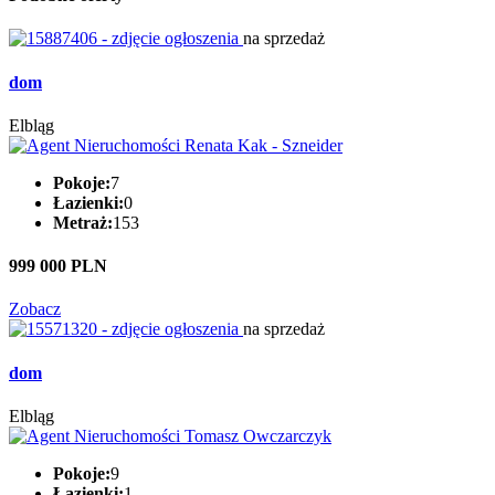
na sprzedaż
dom
Elbląg
Pokoje:
7
Łazienki:
0
Metraż:
153
999 000 PLN
Zobacz
na sprzedaż
dom
Elbląg
Pokoje:
9
Łazienki:
1