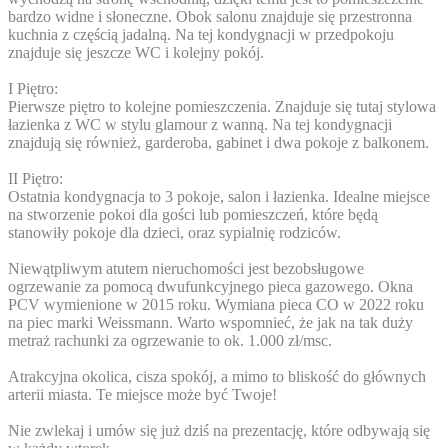
bardzo widne i słoneczne. Obok salonu znajduje się przestronna
kuchnia z częścią jadalną. Na tej kondygnacji w przedpokoju
znajduje się jeszcze WC i kolejny pokój.
I Piętro:
Pierwsze piętro to kolejne pomieszczenia. Znajduje się tutaj stylowa
łazienka z WC w stylu glamour z wanną. Na tej kondygnacji
znajdują się również, garderoba, gabinet i dwa pokoje z balkonem.
II Piętro:
Ostatnia kondygnacja to 3 pokoje, salon i łazienka. Idealne miejsce
na stworzenie pokoi dla gości lub pomieszczeń, które będą
stanowiły pokoje dla dzieci, oraz sypialnię rodziców.
Niewątpliwym atutem nieruchomości jest bezobsługowe
ogrzewanie za pomocą dwufunkcyjnego pieca gazowego. Okna
PCV wymienione w 2015 roku. Wymiana pieca CO w 2022 roku
na piec marki Weissmann. Warto wspomnieć, że jak na tak duży
metraż rachunki za ogrzewanie to ok. 1.000 zł/msc.
Atrakcyjna okolica, cisza spokój, a mimo to bliskość do głównych
arterii miasta. Te miejsce może być Twoje!
Nie zwlekaj i umów się już dziś na prezentację, które odbywają się