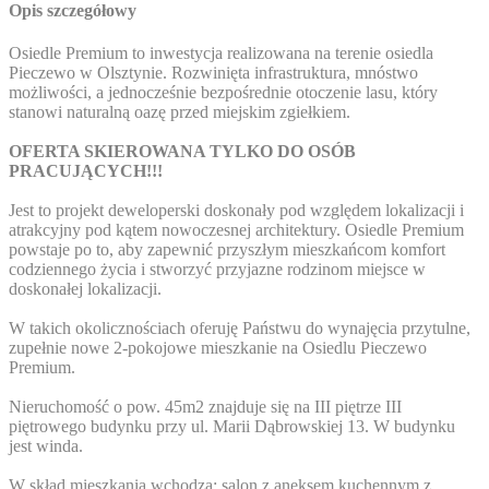
Opis szczegółowy
Osiedle Premium to inwestycja realizowana na terenie osiedla
Pieczewo w Olsztynie. Rozwinięta infrastruktura, mnóstwo
możliwości, a jednocześnie bezpośrednie otoczenie lasu, który
stanowi naturalną oazę przed miejskim zgiełkiem.
OFERTA SKIEROWANA TYLKO DO OSÓB
PRACUJĄCYCH!!!
Jest to projekt deweloperski doskonały pod względem lokalizacji i
atrakcyjny pod kątem nowoczesnej architektury. Osiedle Premium
powstaje po to, aby zapewnić przyszłym mieszkańcom komfort
codziennego życia i stworzyć przyjazne rodzinom miejsce w
doskonałej lokalizacji.
W takich okolicznościach oferuję Państwu do wynajęcia przytulne,
zupełnie nowe 2-pokojowe mieszkanie na Osiedlu Pieczewo
Premium.
Nieruchomość o pow. 45m2 znajduje się na III piętrze III
piętrowego budynku przy ul. Marii Dąbrowskiej 13. W budynku
jest winda.
W skład mieszkania wchodzą: salon z aneksem kuchennym z