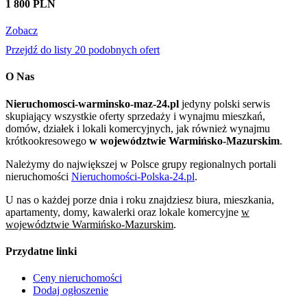
1 800 PLN
Zobacz
Przejdź do listy 20 podobnych ofert
O Nas
Nieruchomosci-warminsko-maz-24.pl
jedyny polski serwis
skupiający wszystkie oferty sprzedaży i wynajmu mieszkań,
domów, działek i lokali komercyjnych, jak również wynajmu
krótkookresowego
w województwie Warmińsko-Mazurskim
.
Należymy do największej w Polsce grupy regionalnych portali
nieruchomości
Nieruchomości-Polska-24.pl
.
U nas o każdej porze dnia i roku znajdziesz biura, mieszkania,
apartamenty, domy, kawalerki oraz lokale komercyjne
w
województwie Warmińsko-Mazurskim
.
Przydatne linki
Ceny nieruchomości
Dodaj ogłoszenie