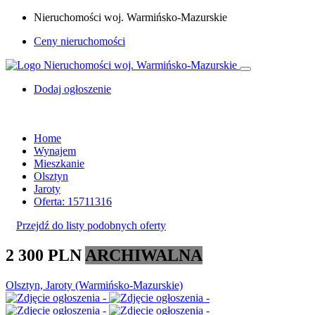
Nieruchomości woj. Warmińsko-Mazurskie
Ceny nieruchomości
Dodaj ogłoszenie
Home
Wynajem
Mieszkanie
Olsztyn
Jaroty
Oferta: 15711316
Przejdź do listy podobnych oferty
2 300 PLN
ARCHIWALNA
Olsztyn, Jaroty (Warmińsko-Mazurskie)