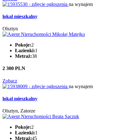
na wynajem
lokal mieszkalny
Olsztyn
Pokoje:
2
Łazienki:
1
Metraż:
38
2 300 PLN
Zobacz
na wynajem
lokal mieszkalny
Olsztyn, Zatorze
Pokoje:
2
Łazienki:
1
Metraż:
45