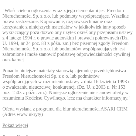
"Właścicielem ogłoszenia wraz z jego elementami jest Freedom
Nieruchomości Sp. z o.o. lub podmioty współpracujące. Wszelkie
prawa zastrzeżone. Kopiowanie, rozpowszechnianie oraz
korzystanie z niniejszych materiałów w jakikolwiek inny sposób
wykraczający poza dozwolony użytek określony przepisami ustawy
z 4 lutego 1994 r. o prawie autorskim i prawach pokrewnych (Dz.
U. 1994, nr 24 poz. 83 z późn. zm.) bez pisemnej zgody Freedom
Nieruchomości Sp. z o.o. lub podmiotów współpracujących jest
zabronione i może stanowić podstawę odpowiedzialności cywilnej
oraz karnej.
Ponadto niniejsze materiały stanowią tajemnicę przedsiębiorstwa
Freedom Nieruchomości Sp. z o.o. lub podmiotów
współpracujących w rozumieniu ustawy z dnia 16 kwietnia 1993 r.
o zwalczaniu nieuczciwej konkurencji (Dz. U. z 2003 r., Nr 153,
poz. 1503 z późn. zm.). Niniejsze ogłoszenie nie stanowi oferty w
rozumieniu Kodeksu Cywilnego, lecz ma charakter informacyjny."
Oferta wysłana z programu dla biur nieruchomości ASARI CRM
(
Adres www ukryty
)
Pokaż więcej