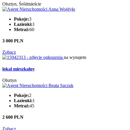
Olsztyn, Śródmieście
Pokoje:
3
Łazienki:
1
Metraż:
60
3 000 PLN
Zobacz
na wynajem
lokal mieszkalny
Olsztyn
Pokoje:
2
Łazienki:
1
Metraż:
45
2 600 PLN
Zobacz