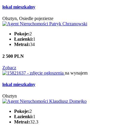
lokal mieszkalny
Olsztyn, Osiedle pojezierze
Pokoje:
2
Łazienki:
1
Metraż:
34
2 500 PLN
Zobacz
na wynajem
lokal mieszkalny
Olsztyn
Pokoje:
2
Łazienki:
1
Metraż:
32.3