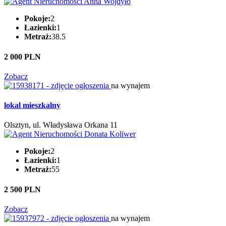
Pokoje:
2
Łazienki:
1
Metraż:
38.5
2 000 PLN
Zobacz
na wynajem
lokal mieszkalny
Olsztyn, ul. Władysława Orkana 11
Pokoje:
2
Łazienki:
1
Metraż:
55
2 500 PLN
Zobacz
na wynajem