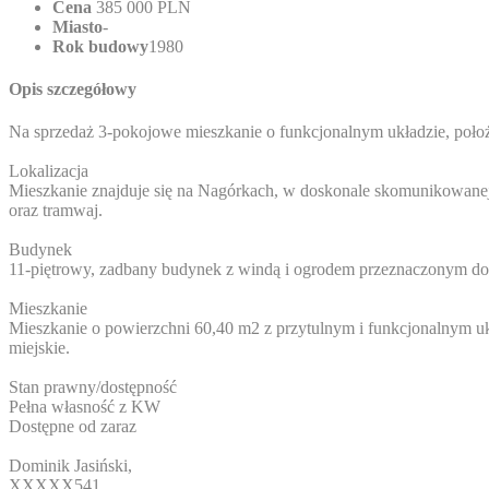
Cena
385 000 PLN
Miasto
-
Rok budowy
1980
Opis szczegółowy
Na sprzedaż 3-pokojowe mieszkanie o funkcjonalnym układzie, położ
Lokalizacja
Mieszkanie znajduje się na Nagórkach, w doskonale skomunikowanej c
oraz tramwaj.
Budynek
11-piętrowy, zadbany budynek z windą i ogrodem przeznaczonym do
Mieszkanie
Mieszkanie o powierzchni 60,40 m2 z przytulnym i funkcjonalnym 
miejskie.
Stan prawny/dostępność
Pełna własność z KW
Dostępne od zaraz
Dominik Jasiński,
XXXXX541
,