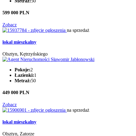
Metraż:
50
599 000 PLN
Zobacz
na sprzedaż
lokal mieszkalny
Olsztyn, Kętrzyńskiego
Pokoje:
2
Łazienki:
1
Metraż:
50
449 000 PLN
Zobacz
na sprzedaż
lokal mieszkalny
Olsztyn, Zatorze