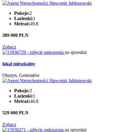
Pokoje:
2
Łazienki:
1
Metraż:
49.8
389 000 PLN
Zobacz
na sprzedaż
lokal mieszkalny
Olsztyn, Generałów
Pokoje:
3
Łazienki:
1
Metraż:
46.8
529 000 PLN
Zobacz
na sprzedaż