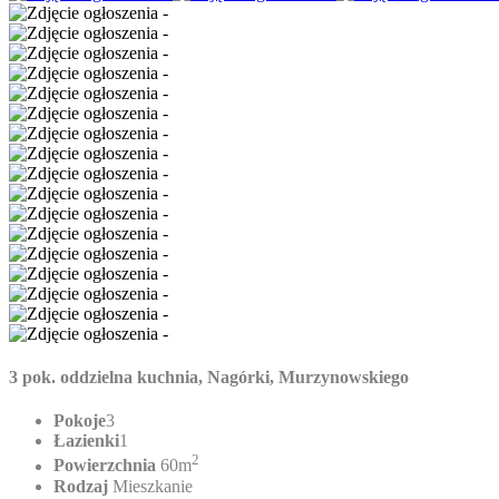
3 pok. oddzielna kuchnia, Nagórki, Murzynowskiego
Pokoje
3
Łazienki
1
2
Powierzchnia
60m
Rodzaj
Mieszkanie