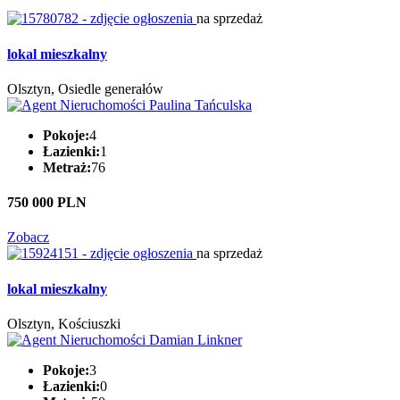
na sprzedaż
lokal mieszkalny
Olsztyn, Osiedle generałów
Pokoje:
4
Łazienki:
1
Metraż:
76
750 000 PLN
Zobacz
na sprzedaż
lokal mieszkalny
Olsztyn, Kościuszki
Pokoje:
3
Łazienki:
0