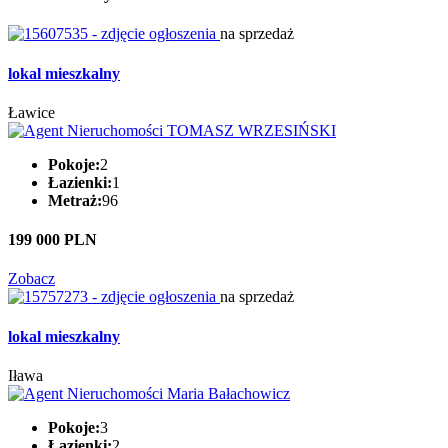
na sprzedaż
lokal mieszkalny
Ławice
Pokoje:
2
Łazienki:
1
Metraż:
96
199 000 PLN
Zobacz
na sprzedaż
lokal mieszkalny
Iława
Pokoje:
3
Łazienki:
2