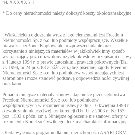
tel.
XXXXX511
* Do ceny nieruchomości należy doliczyć koszty okołotransakcyjne.
"Właścicielem ogłoszenia wraz z jego elementami jest Freedom
Nieruchomości Sp. z o.o. lub podmioty współpracujące. Wszelkie
prawa zastrzeżone. Kopiowanie, rozpowszechnianie oraz
korzystanie z niniejszych materiałów w jakikolwiek inny sposób
wykraczający poza dozwolony użytek określony przepisami ustawy
z 4 lutego 1994 r. o prawie autorskim i prawach pokrewnych (Dz.
U. 1994, nr 24 poz. 83 z późn. zm.) bez pisemnej zgody Freedom
Nieruchomości Sp. z o.o. lub podmiotów współpracujących jest
zabronione i może stanowić podstawę odpowiedzialności cywilnej
oraz karnej.
Ponadto niniejsze materiały stanowią tajemnicę przedsiębiorstwa
Freedom Nieruchomości Sp. z o.o. lub podmiotów
współpracujących w rozumieniu ustawy z dnia 16 kwietnia 1993 r.
o zwalczaniu nieuczciwej konkurencji (Dz. U. z 2003 r., Nr 153,
poz. 1503 z późn. zm.). Niniejsze ogłoszenie nie stanowi oferty w
rozumieniu Kodeksu Cywilnego, lecz ma charakter informacyjny."
Oferta wysłana z programu dla biur nieruchomości ASARI CRM