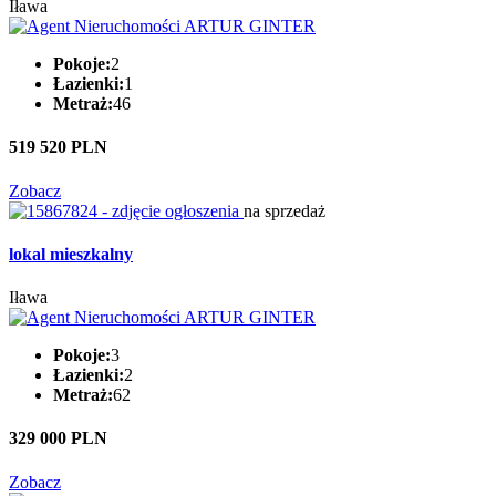
Iława
Pokoje:
2
Łazienki:
1
Metraż:
46
519 520 PLN
Zobacz
na sprzedaż
lokal mieszkalny
Iława
Pokoje:
3
Łazienki:
2
Metraż:
62
329 000 PLN
Zobacz