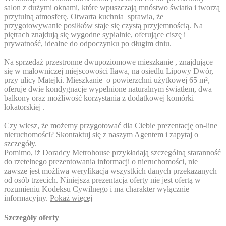
salon z dużymi oknami, które wpuszczają mnóstwo światła i tworzą
przytulną atmosferę. Otwarta kuchnia sprawia, że
przygotowywanie posiłków staje się czystą przyjemnością. Na
piętrach znajdują się wygodne sypialnie, oferujące ciszę i
prywatność, idealne do odpoczynku po długim dniu.
Na sprzedaż przestronne dwupoziomowe mieszkanie , znajdujące
się w malowniczej miejscowości Iława, na osiedlu Lipowy Dwór,
przy ulicy Matejki. Mieszkanie o powierzchni użytkowej 65 m²,
oferuje dwie kondygnacje wypełnione naturalnym światłem, dwa
balkony oraz możliwość korzystania z dodatkowej komórki
lokatorskiej .
Czy wiesz, że możemy przygotować dla Ciebie prezentację on-line
nieruchomości? Skontaktuj się z naszym Agentem i zapytaj o
szczegóły.
Pomimo, iż Doradcy Metrohouse przykładają szczególną staranność
do rzetelnego prezentowania informacji o nieruchomości, nie
zawsze jest możliwa weryfikacja wszystkich danych przekazanych
od osób trzecich. Niniejsza prezentacja oferty nie jest ofertą w
rozumieniu Kodeksu Cywilnego i ma charakter wyłącznie
informacyjny.
Pokaż więcej
Szczegóły oferty