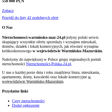
550 000 PLN
Zobacz
Przejdź do listy 42 podobnych ofert
O Nas
Nieruchomosci-warminsko-maz-24.pl
jedyny polski serwis
skupiający wszystkie oferty sprzedaży i wynajmu mieszkań,
domów, działek i lokali komercyjnych, jak również wynajmu
krótkookresowego
w województwie Warmińsko-Mazurskim
.
Należymy do największej w Polsce grupy regionalnych portali
nieruchomości
Nieruchomości-Polska-24.pl
.
U nas o każdej porze dnia i roku znajdziesz biura, mieszkania,
apartamenty, domy, kawalerki oraz lokale komercyjne
w
województwie Warmińsko-Mazurskim
.
Przydatne linki
Ceny nieruchomości
Dodaj ogłoszenie