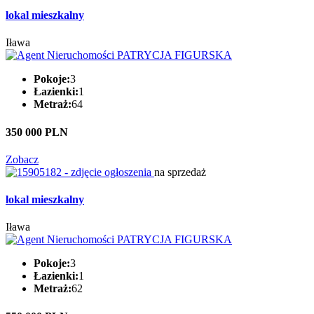
lokal mieszkalny
Iława
Pokoje:
3
Łazienki:
1
Metraż:
64
350 000 PLN
Zobacz
na sprzedaż
lokal mieszkalny
Iława
Pokoje:
3
Łazienki:
1
Metraż:
62