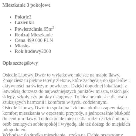
Mieszkanie 3 pokojowe
Pokoje
3
Łazienki
1
2
Powierzchnia
65m
Rodzaj
Mieszkanie
Cena
499 000 PLN
Miasto
-
Rok budowy
2008
Opis szczegółowy
Osiedle Lipowy Dwór to wyjątkowe miejsce na mapie Iławy.
Znajdziesz tu piękne tereny zielone, które zachęcają do spacerów i
aktywności na świeżym powietrzu. Dzięki dogodnej lokalizacji z
łatwością dotrzesz do najważniejszych punktów miasta, takich jak
sklepy, szkoły czy punkty usługowe. To idealne miejsce dla osób
szukających harmonii i komfortu w życiu codziennym.
Osiedle Lipowy Dwór to spokojna i zielona okolica zapewniająca
komfort mieszkania w otoczeniu przyrody, a jednocześnie bliskość
do centrum Iławy. To doskonałe miejsce dla rodzin z dziećmi oraz
osób ceniących sobie spokój i wygodę, ale też dostęp do miejskich
udogodnień.
Wchodząc do środka mieszkania , czeka na Ciebie przestronny