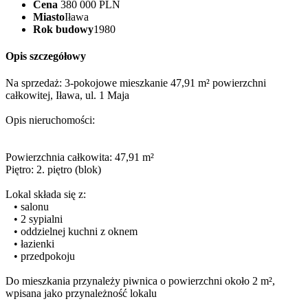
Cena
380 000 PLN
Miasto
Iława
Rok budowy
1980
Opis szczegółowy
Na sprzedaż: 3-pokojowe mieszkanie 47,91 m² powierzchni
całkowitej, Iława, ul. 1 Maja
Opis nieruchomości:
Powierzchnia całkowita: 47,91 m²
Piętro: 2. piętro (blok)
Lokal składa się z:
• salonu
• 2 sypialni
• oddzielnej kuchni z oknem
• łazienki
• przedpokoju
Do mieszkania przynależy piwnica o powierzchni około 2 m²,
wpisana jako przynależność lokalu