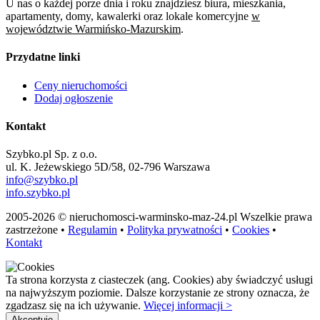
U nas o każdej porze dnia i roku znajdziesz biura, mieszkania,
apartamenty, domy, kawalerki oraz lokale komercyjne
w
województwie Warmińsko-Mazurskim
.
Przydatne linki
Ceny nieruchomości
Dodaj ogłoszenie
Kontakt
Szybko.pl Sp. z o.o.
ul. K. Jeżewskiego 5D/58, 02-796 Warszawa
info@szybko.pl
info.szybko.pl
2005-2026 © nieruchomosci-warminsko-maz-24.pl Wszelkie prawa
zastrzeżone •
Regulamin
•
Polityka prywatności
•
Cookies
•
Kontakt
Ta strona korzysta z ciasteczek (ang. Cookies) aby świadczyć usługi
na najwyższym poziomie. Dalsze korzystanie ze strony oznacza, że
zgadzasz się na ich używanie.
Więcej informacji >
Akceptuję