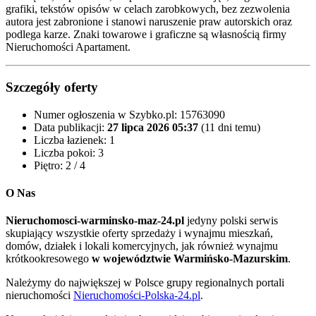
grafiki, tekstów opisów w celach zarobkowych, bez zezwolenia
autora jest zabronione i stanowi naruszenie praw autorskich oraz
podlega karze. Znaki towarowe i graficzne są własnością firmy
Nieruchomości Apartament.
Szczegóły oferty
Numer ogłoszenia w Szybko.pl:
15763090
Data publikacji:
27 lipca 2026 05:37
(11 dni temu)
Liczba łazienek:
1
Liczba pokoi:
3
Piętro:
2 / 4
O Nas
Nieruchomosci-warminsko-maz-24.pl
jedyny polski serwis
skupiający wszystkie oferty sprzedaży i wynajmu mieszkań,
domów, działek i lokali komercyjnych, jak również wynajmu
krótkookresowego
w województwie Warmińsko-Mazurskim
.
Należymy do największej w Polsce grupy regionalnych portali
nieruchomości
Nieruchomości-Polska-24.pl
.