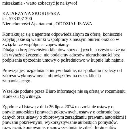
mieszkania - warto zobaczyć je na żywo!
KATARZYNA SKORUPSKA
tel. 573 097 390
Nieruchomości Apartament , ODDZIAŁ IŁAWA
Kontaktując się z agentem odpowiedzialnym za ofertę, koniecznie
zapytaj jakie są warunki współpracy z naszym biurem oraz co w
związku ze współpracą zapewniamy.
Dbając o bezpieczeństwo klientów sprzedających, a często także na
ich wyraźne życzenie, nie podajemy adresów nieruchomości bez
podpisania uprzednio umowy o pośrednictwo w kupnie lub najmie.
Prowizja jest uzgadniania indywidualnie, na spotkaniu i zależy od
zakresu wykonywanych obowiązków na rzecz klienta
zamawiającego.
Wszelkie podane przez Biuro informacje nie są ofertą w rozumieniu
Kodeksu Cywilnego.
Zgodnie z Ustawą z dnia 26 lipca 2024 r. o zmianie ustawy o
prawie autorskim i prawach pokrewnych, ustawy o ochronie baz
danych oraz ustawy o zbiorowym zarządzaniu prawami autorskimi i
prawami pokrewnymi, wykorzystywanie autorskich pomysłów,
rozwiązań, kopiowanie, rozpowszechnianie zdjęć, fragmentów