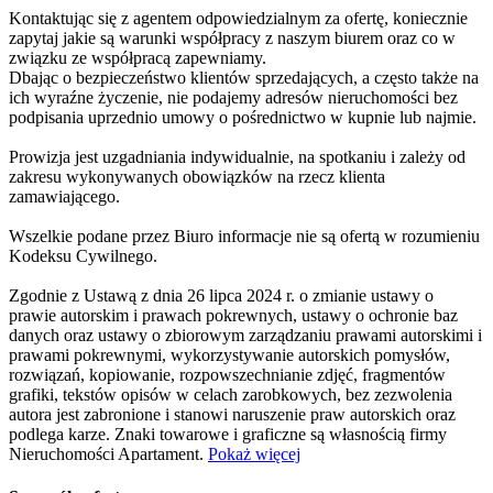
Kontaktując się z agentem odpowiedzialnym za ofertę, koniecznie
zapytaj jakie są warunki współpracy z naszym biurem oraz co w
związku ze współpracą zapewniamy.
Dbając o bezpieczeństwo klientów sprzedających, a często także na
ich wyraźne życzenie, nie podajemy adresów nieruchomości bez
podpisania uprzednio umowy o pośrednictwo w kupnie lub najmie.
Prowizja jest uzgadniania indywidualnie, na spotkaniu i zależy od
zakresu wykonywanych obowiązków na rzecz klienta
zamawiającego.
Wszelkie podane przez Biuro informacje nie są ofertą w rozumieniu
Kodeksu Cywilnego.
Zgodnie z Ustawą z dnia 26 lipca 2024 r. o zmianie ustawy o
prawie autorskim i prawach pokrewnych, ustawy o ochronie baz
danych oraz ustawy o zbiorowym zarządzaniu prawami autorskimi i
prawami pokrewnymi, wykorzystywanie autorskich pomysłów,
rozwiązań, kopiowanie, rozpowszechnianie zdjęć, fragmentów
grafiki, tekstów opisów w celach zarobkowych, bez zezwolenia
autora jest zabronione i stanowi naruszenie praw autorskich oraz
podlega karze. Znaki towarowe i graficzne są własnością firmy
Nieruchomości Apartament.
Pokaż więcej