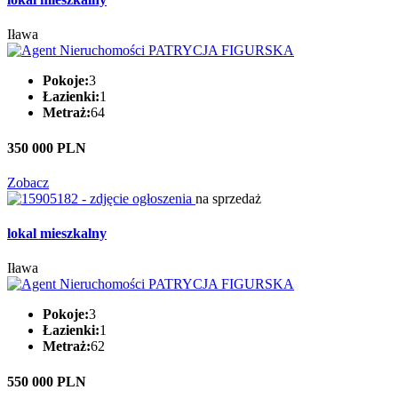
Iława
Pokoje:
3
Łazienki:
1
Metraż:
64
350 000 PLN
Zobacz
na sprzedaż
lokal mieszkalny
Iława
Pokoje:
3
Łazienki:
1
Metraż:
62
550 000 PLN