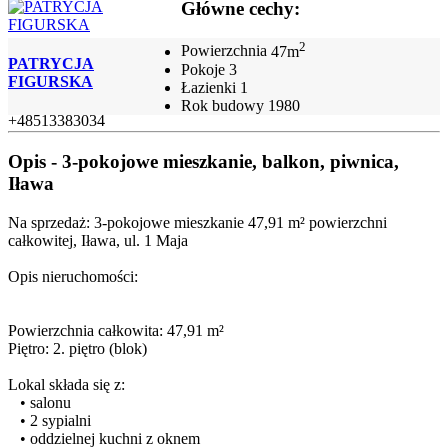
Główne cechy:
2
Powierzchnia
47m
PATRYCJA
Pokoje
3
FIGURSKA
Łazienki
1
Rok budowy
1980
+48513383034
Opis - 3-pokojowe mieszkanie, balkon, piwnica,
Iława
Na sprzedaż: 3-pokojowe mieszkanie 47,91 m² powierzchni
całkowitej, Iława, ul. 1 Maja
Opis nieruchomości:
Powierzchnia całkowita: 47,91 m²
Piętro: 2. piętro (blok)
Lokal składa się z:
• salonu
• 2 sypialni
• oddzielnej kuchni z oknem