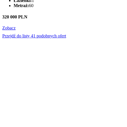
Łazienki:
1
Metraż:
60
320 000 PLN
Zobacz
Przejdź do listy 41 podobnych ofert