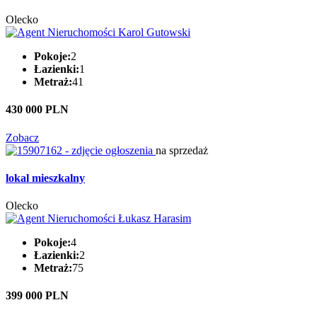
Olecko
Pokoje:
2
Łazienki:
1
Metraż:
41
430 000 PLN
Zobacz
na sprzedaż
lokal mieszkalny
Olecko
Pokoje:
4
Łazienki:
2
Metraż:
75
399 000 PLN