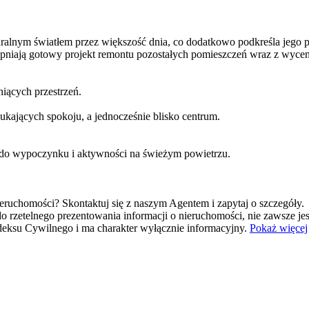
alnym światłem przez większość dnia, co dodatkowo podkreśla jego pr
tępniają gotowy projekt remontu pozostałych pomieszczeń wraz z wycen
niących przestrzeń.
szukających spokoju, a jednocześnie blisko centrum.
e do wypoczynku i aktywności na świeżym powietrzu.
eruchomości? Skontaktuj się z naszym Agentem i zapytaj o szczegóły.
o rzetelnego prezentowania informacji o nieruchomości, nie zawsze j
Kodeksu Cywilnego i ma charakter wyłącznie informacyjny.
Pokaż więcej