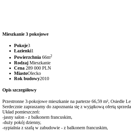
Mieszkanie 3 pokojowe
Pokoje
3
Łazienki
1
2
Powierzchnia
66m
Rodzaj
Mieszkanie
Cena
289 000 PLN
Miasto
Olecko
Rok budowy
2010
Opis szczegółowy
Przestronne 3-pokojowe mieszkanie na parterze 66,59 m², Osiedle L
Serdecznie zapraszamy do zapoznania się z wyjątkową ofertą sprzed
Układ pomieszczeń:
-jasny salon - z balkonem francuskim,
-duży pokój dzienny,
-sypialnia z szafą w zabudowie - z balkonem francuskim,