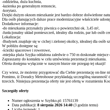
-oddzielna, duża kuchnia,
-łazienka po generalnym remoncie,
-korytarz.
Dzięki dużym oknom mieszkanie jest bardzo dobrze doświetlone natur
Dla osób planujących dalsze prace modernizacyjne właściciele udos
Dodatkowe informacje:
-do mieszkania przynależy piwnica o powierzchni ok. 3,45 m²,
-funkcjonalny układ pomieszczeń, idealny dla rodzin, par lub osób ce
Lokalizacja:
-Budynek znajduje się w cichej i zielonej okolicy, idealnej dla osób 
W pobliżu dostępne są:
-ścieżki spacerowe i rowerowe,
-miejska plaża Szyjka oddalona zaledwie o 750 m doskonałe miejsc
Zapraszamy do kontaktu w celu umówienia prezentacji mieszkania.
Oferta dostępna wyłącznie w naszym biurze nie przegap tej okazji!
Czy wiesz, że możemy przygotować dla Ciebie prezentację on-line ni
Pomimo, iż Doradcy Metrohouse przykładają szczególną staranność d
trzecich. Niniejsza prezentacja oferty nie jest ofertą w rozumieniu 
Szczegóły oferty
Numer ogłoszenia w Szybko.pl:
15761139
Data publikacji:
8 sierpnia 2026 14:40
(3 godzin temu)
Liczba łazienek:
1