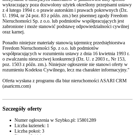
wykraczający poza dozwolony użytek określony przepisami ustawy
z 4 lutego 1994 r. o prawie autorskim i prawach pokrewnych (Dz.
U. 1994, nr 24 poz. 83 z późn. zm.) bez pisemnej zgody Freedom
Nieruchomości Sp. z o.o. lub podmiotów współpracujących jest
zabronione i może stanowić podstawę odpowiedzialności cywilnej
oraz karnej.
Ponadto niniejsze materiały stanowią tajemnicę przedsiębiorstwa
Freedom Nieruchomości Sp. z o.o. lub podmiotów
współpracujących w rozumieniu ustawy z dnia 16 kwietnia 1993 r.
o zwalczaniu nieuczciwej konkurencji (Dz. U. z 2003 r., Nr 153,
poz. 1503 z późn. zm.). Niniejsze ogłoszenie nie stanowi oferty w
rozumieniu Kodeksu Cywilnego, lecz ma charakter informacyjny."
Oferta wysłana z programu dla biur nieruchomości ASARI CRM
(asaricrm.com)
Szczegóły oferty
Numer ogłoszenia w Szybko.pl:
15801289
Liczba łazienek:
1
Liczba pokoi:
3