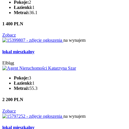
Pokoje:
2
Łazienki:
1
Metraż:
36.1
1 400 PLN
Zobacz
na wynajem
lokal mieszkalny
Elbląg
Pokoje:
3
Łazienki:
1
Metraż:
55.3
2 200 PLN
Zobacz
na wynajem
lokal mieszkalny