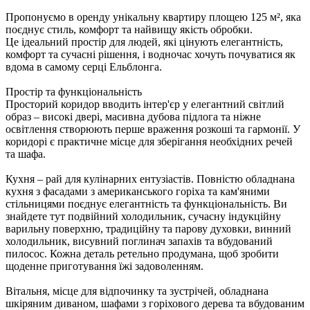
Пропонуємо в оренду унікальну квартиру площею 125 м², яка
поєднує стиль, комфорт та найвищу якість обробки.
Це ідеальний простір для людей, які цінують елегантність,
комфорт та сучасні рішення, і водночас хочуть почуватися як
вдома в самому серці Ельблонга.
Простір та функціональність
Просторий коридор вводить інтер'єр у елегантний світлий
образ – високі двері, масивна дубова підлога та ніжне
освітлення створюють перше враження розкоші та гармонії. У
коридорі є практичне місце для зберігання необхідних речей
та шафа.
Кухня – рай для кулінарних ентузіастів. Повністю обладнана
кухня з фасадами з американського горіха та кам'яними
стільницями поєднує елегантність та функціональність. Ви
знайдете тут подвійний холодильник, сучасну індукційну
варильну поверхню, традиційну та парову духовки, винний
холодильник, висувний поглинач запахів та вбудований
пилосос. Кожна деталь ретельно продумана, щоб зробити
щоденне приготування їжі задоволенням.
Вітальня, місце для відпочинку та зустрічей, обладнана
шкіряним диваном, шафами з горіхового дерева та вбудованим