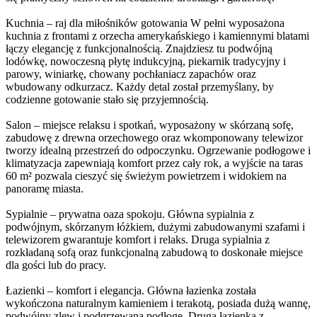
Kuchnia – raj dla miłośników gotowania W pełni wyposażona
kuchnia z frontami z orzecha amerykańskiego i kamiennymi blatami
łączy elegancję z funkcjonalnością. Znajdziesz tu podwójną
lodówkę, nowoczesną płytę indukcyjną, piekarnik tradycyjny i
parowy, winiarkę, chowany pochłaniacz zapachów oraz
wbudowany odkurzacz. Każdy detal został przemyślany, by
codzienne gotowanie stało się przyjemnością.
Salon – miejsce relaksu i spotkań, wyposażony w skórzaną sofę,
zabudowę z drewna orzechowego oraz wkomponowany telewizor
tworzy idealną przestrzeń do odpoczynku. Ogrzewanie podłogowe i
klimatyzacja zapewniają komfort przez cały rok, a wyjście na taras
60 m² pozwala cieszyć się świeżym powietrzem i widokiem na
panoramę miasta.
Sypialnie – prywatna oaza spokoju. Główna sypialnia z
podwójnym, skórzanym łóżkiem, dużymi zabudowanymi szafami i
telewizorem gwarantuje komfort i relaks. Druga sypialnia z
rozkładaną sofą oraz funkcjonalną zabudową to doskonałe miejsce
dla gości lub do pracy.
Łazienki – komfort i elegancja. Główna łazienka została
wykończona naturalnym kamieniem i terakotą, posiada dużą wannę,
podwójny zlew i podgrzewaną podłogę. Druga łazienka z