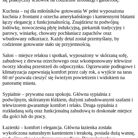
Kuchnia – raj dla miłośników gotowania W pełni wyposażona
kuchnia z frontami z orzecha amerykańskiego i kamiennymi blatami
łączy elegancję z funkcjonalnością. Znajdziesz tu podwójną
lodówkę, nowoczesną płytę indukcyjną, piekarnik tradycyjny i
parowy, winiarkę, chowany pochłaniacz zapachów oraz
wbudowany odkurzacz. Każdy detal został przemyślany, by
codzienne gotowanie stało się przyjemnością.
Salon – miejsce relaksu i spotkań, wyposażony w skórzaną sofę,
zabudowę z drewna orzechowego oraz wkomponowany telewizor
tworzy idealną przestrzeń do odpoczynku. Ogrzewanie podłogowe i
klimatyzacja zapewniają komfort przez cały rok, a wyjście na taras
60 m² pozwala cieszyć się świeżym powietrzem i widokiem na
panoramę miasta.
Sypialnie – prywatna oaza spokoju. Główna sypialnia z
podwójnym, skórzanym łóżkiem, dużymi zabudowanymi szafami i
telewizorem gwarantuje komfort i relaks. Druga sypialnia z
rozkładaną sofą oraz funkcjonalną zabudową to doskonałe miejsce
dla gości lub do pracy.
Łazienki – komfort i elegancja. Główna łazienka została
wykończona naturalnym kamieniem i terakotą, posiada dużą wannę,