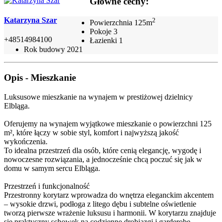
Główne cechy:
Katarzyna Szar
2
Powierzchnia
125m
Pokoje
3
+48514984100
Łazienki
1
Rok budowy
2021
Opis - Mieszkanie
Luksusowe mieszkanie na wynajem w prestiżowej dzielnicy
Elbląga.
Oferujemy na wynajem wyjątkowe mieszkanie o powierzchni 125
m², które łączy w sobie styl, komfort i najwyższą jakość
wykończenia.
To idealna przestrzeń dla osób, które cenią elegancję, wygodę i
nowoczesne rozwiązania, a jednocześnie chcą poczuć się jak w
domu w samym sercu Elbląga.
Przestrzeń i funkcjonalność
Przestronny korytarz wprowadza do wnętrza eleganckim akcentem
– wysokie drzwi, podłoga z litego dębu i subtelne oświetlenie
tworzą pierwsze wrażenie luksusu i harmonii. W korytarzu znajduje
się praktyczny schowek na codzienne drobiazgi i garderobę.