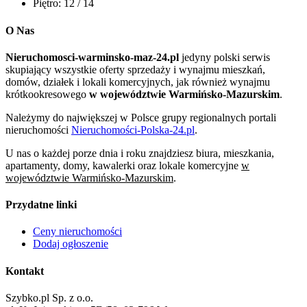
Piętro:
12 / 14
O Nas
Nieruchomosci-warminsko-maz-24.pl
jedyny polski serwis
skupiający wszystkie oferty sprzedaży i wynajmu mieszkań,
domów, działek i lokali komercyjnych, jak również wynajmu
krótkookresowego
w województwie Warmińsko-Mazurskim
.
Należymy do największej w Polsce grupy regionalnych portali
nieruchomości
Nieruchomości-Polska-24.pl
.
U nas o każdej porze dnia i roku znajdziesz biura, mieszkania,
apartamenty, domy, kawalerki oraz lokale komercyjne
w
województwie Warmińsko-Mazurskim
.
Przydatne linki
Ceny nieruchomości
Dodaj ogłoszenie
Kontakt
Szybko.pl Sp. z o.o.