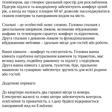
телевізором, що створює ідеальний простір для розслаблення.
Підігрів підлоги та кондиціонер забезпечують комфорт цілий
рік, а вихід на терасу площею 60 м² дозволяє насолоджуватися
свіжим повітрям та панорамним видом на місто.
Спальні – це особистий оазис спокою. Головна спальня з
двоспальним шкіряним ліжком, великими вбудованими
шафами та телевізором гарантує комфорт та відпочинок.
Друга спальня з диваном-ліжком та функціональними
вбудованими меблями – ідеальне місце для гостей або роботи.
Ванні кімнати – комфорт та елегантність. Головна ванна
кімната оздоблена натуральним каменем та теракотою, має
велику ванну, подвійну раковину та підлогу з підігрівом.
Друга ванна кімната з душем, туалетом, біде, пральною
машиною та сушаркою забезпечує зручність для всієї родини
або гостей.
Додаткові переваги
До квартири належать два гаражні місця та комора.
Електричні жалюзі та лляні штори забезпечують контроль
освітлення та приватність, а з даху будівлі відкривається
панорамний вид на Ельблонг.