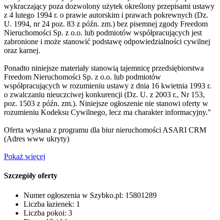
wykraczający poza dozwolony użytek określony przepisami ustawy
z 4 lutego 1994 r. o prawie autorskim i prawach pokrewnych (Dz.
U. 1994, nr 24 poz. 83 z późn. zm.) bez pisemnej zgody Freedom
Nieruchomości Sp. z o.o. lub podmiotów współpracujących jest
zabronione i może stanowić podstawę odpowiedzialności cywilnej
oraz karnej.
Ponadto niniejsze materiały stanowią tajemnicę przedsiębiorstwa
Freedom Nieruchomości Sp. z o.o. lub podmiotów
współpracujących w rozumieniu ustawy z dnia 16 kwietnia 1993 r.
o zwalczaniu nieuczciwej konkurencji (Dz. U. z 2003 r., Nr 153,
poz. 1503 z późn. zm.). Niniejsze ogłoszenie nie stanowi oferty w
rozumieniu Kodeksu Cywilnego, lecz ma charakter informacyjny."
Oferta wysłana z programu dla biur nieruchomości ASARI CRM
(
Adres www ukryty
)
Pokaż więcej
Szczegóły oferty
Numer ogłoszenia w Szybko.pl:
15801289
Liczba łazienek:
1
Liczba pokoi:
3