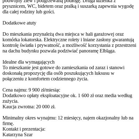
podwójny zlew i podgrzewaną podłogę. Druga łazienka z
prysznicem, WC, bidetem oraz pralką i suszarką zapewnia wygodę
dla całej rodziny lub gości.
Dodatkowe atuty
Do mieszkania przynależą dwa miejsca w hali garażowej oraz
komórka lokatorska. Elektryczne rolety i lniane zasłony gwarantują
kontrolę światła i prywatność, a możliwość korzystania z przestrzeni
na dachu budynku pozwala podziwiać panoramę Elbląga.
Idealne dla wymagających
To mieszkanie jest gotowe do zamieszkania od zaraz i stanowi
doskonałą propozycję dla osób poszukujących luksusu w
połączeniu z komfortem codziennego życia.
Cena najmu: 9 900 zł/miesiąc
Dodatkowo opłaty eksploatacyjne ok. 1 600 zł oraz media według
zużycia.
Kaucja zwrotna: 20 000 zł.
Minimalny okres wynajmu: 12 miesięcy, najem okazjonalny lub na
firmę.
Kontakt i prezentacja:
Katarzyna Szar