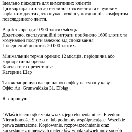
Ідеально підходить для вимогливих клієнтів
Ця квартира готова до негайного заселення та є чудовим
варіантом для тих, хто шукає розкіш у поєднанні з комфортом
повсякденного життя.
Вартість оренди: 9 900 злотих/місяць
Додатково, експлуатаційні витрати приблизно 1600 злотих та
комунальні послуги залежно від споживання.
Повернений депозит: 20 000 злотих.
Мінімальний термін оренди: 12 місяців, періодична або
корпоративна оренда.
Контакти та презентація:
Катерина Шар
Також запрошую вас до нашого офісу на смачну каву.
Офіс: Ал. Grunwaldzka 31, Elbląg
Я запрошую
"Właścicielem ogłoszenia wraz z jego elementami jest Freedom
Nieruchomości Sp. z o.o. lub podmioty współpracujące. Wszelkie
prawa zastrzeżone. Kopiowanie, rozpowszechnianie oraz
korzystanie z niniejszych materiałów w jakikolwiek inny sposób