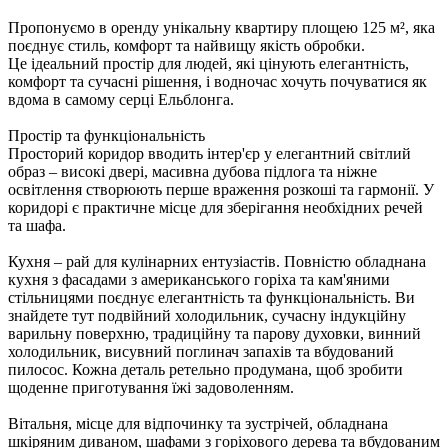
Пропонуємо в оренду унікальну квартиру площею 125 м², яка
поєднує стиль, комфорт та найвищу якість обробки.
Це ідеальний простір для людей, які цінують елегантність,
комфорт та сучасні рішення, і водночас хочуть почуватися як
вдома в самому серці Ельблонга.
Простір та функціональність
Просторий коридор вводить інтер'єр у елегантний світлий
образ – високі двері, масивна дубова підлога та ніжне
освітлення створюють перше враження розкоші та гармонії. У
коридорі є практичне місце для зберігання необхідних речей
та шафа.
Кухня – рай для кулінарних ентузіастів. Повністю обладнана
кухня з фасадами з американського горіха та кам'яними
стільницями поєднує елегантність та функціональність. Ви
знайдете тут подвійний холодильник, сучасну індукційну
варильну поверхню, традиційну та парову духовки, винний
холодильник, висувний поглинач запахів та вбудований
пилосос. Кожна деталь ретельно продумана, щоб зробити
щоденне приготування їжі задоволенням.
Вітальня, місце для відпочинку та зустрічей, обладнана
шкіряним диваном, шафами з горіхового дерева та вбудованим