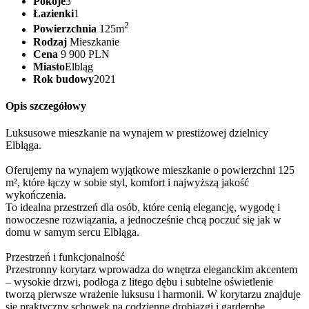
Pokoje
3
Łazienki
1
2
Powierzchnia
125m
Rodzaj
Mieszkanie
Cena
9 900 PLN
Miasto
Elbląg
Rok budowy
2021
Opis szczegółowy
Luksusowe mieszkanie na wynajem w prestiżowej dzielnicy
Elbląga.
Oferujemy na wynajem wyjątkowe mieszkanie o powierzchni 125
m², które łączy w sobie styl, komfort i najwyższą jakość
wykończenia.
To idealna przestrzeń dla osób, które cenią elegancję, wygodę i
nowoczesne rozwiązania, a jednocześnie chcą poczuć się jak w
domu w samym sercu Elbląga.
Przestrzeń i funkcjonalność
Przestronny korytarz wprowadza do wnętrza eleganckim akcentem
– wysokie drzwi, podłoga z litego dębu i subtelne oświetlenie
tworzą pierwsze wrażenie luksusu i harmonii. W korytarzu znajduje
się praktyczny schowek na codzienne drobiazgi i garderobę.