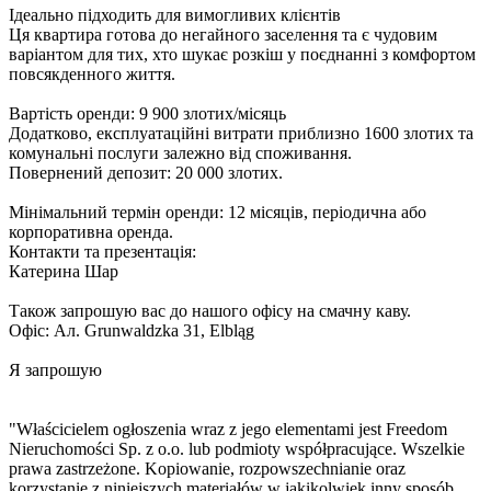
Ідеально підходить для вимогливих клієнтів
Ця квартира готова до негайного заселення та є чудовим
варіантом для тих, хто шукає розкіш у поєднанні з комфортом
повсякденного життя.
Вартість оренди: 9 900 злотих/місяць
Додатково, експлуатаційні витрати приблизно 1600 злотих та
комунальні послуги залежно від споживання.
Повернений депозит: 20 000 злотих.
Мінімальний термін оренди: 12 місяців, періодична або
корпоративна оренда.
Контакти та презентація:
Катерина Шар
Також запрошую вас до нашого офісу на смачну каву.
Офіс: Ал. Grunwaldzka 31, Elbląg
Я запрошую
"Właścicielem ogłoszenia wraz z jego elementami jest Freedom
Nieruchomości Sp. z o.o. lub podmioty współpracujące. Wszelkie
prawa zastrzeżone. Kopiowanie, rozpowszechnianie oraz
korzystanie z niniejszych materiałów w jakikolwiek inny sposób