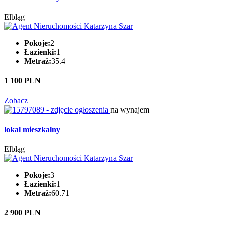
Elbląg
Pokoje:
2
Łazienki:
1
Metraż:
35.4
1 100 PLN
Zobacz
na wynajem
lokal mieszkalny
Elbląg
Pokoje:
3
Łazienki:
1
Metraż:
60.71
2 900 PLN