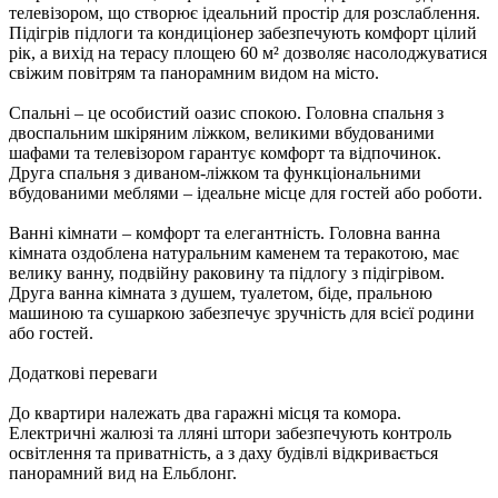
телевізором, що створює ідеальний простір для розслаблення.
Підігрів підлоги та кондиціонер забезпечують комфорт цілий
рік, а вихід на терасу площею 60 м² дозволяє насолоджуватися
свіжим повітрям та панорамним видом на місто.
Спальні – це особистий оазис спокою. Головна спальня з
двоспальним шкіряним ліжком, великими вбудованими
шафами та телевізором гарантує комфорт та відпочинок.
Друга спальня з диваном-ліжком та функціональними
вбудованими меблями – ідеальне місце для гостей або роботи.
Ванні кімнати – комфорт та елегантність. Головна ванна
кімната оздоблена натуральним каменем та теракотою, має
велику ванну, подвійну раковину та підлогу з підігрівом.
Друга ванна кімната з душем, туалетом, біде, пральною
машиною та сушаркою забезпечує зручність для всієї родини
або гостей.
Додаткові переваги
До квартири належать два гаражні місця та комора.
Електричні жалюзі та лляні штори забезпечують контроль
освітлення та приватність, а з даху будівлі відкривається
панорамний вид на Ельблонг.