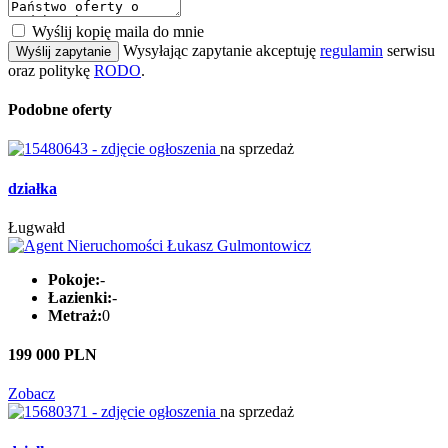
Wyślij kopię maila do mnie
Wysyłając zapytanie akceptuję
regulamin
serwisu
Wyślij zapytanie
oraz politykę
RODO
.
Podobne oferty
na sprzedaż
działka
Ługwałd
Pokoje:
-
Łazienki:
-
Metraż:
0
199 000 PLN
Zobacz
na sprzedaż