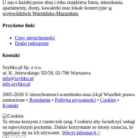
U nas o każdej porze dnia i roku znajdziesz biura, mieszkania,
apartamenty, domy, kawalerki oraz lokale komercyjne
w
województwie Warmińsko-Mazurskim
.
Przydatne linki
Ceny nieruchomości
Dodaj ogłoszenie
Kontakt
Szybko.pl Sp. z o.o.
ul. K. Jeżewskiego 5D/58, 02-796 Warszawa
info@szybko.pl
info.szybko.pl
2005-2026 © nieruchomosci-warminsko-maz-24.pl Wszelkie prawa
zastrzeżone •
Regulamin
•
Polityka prywatności
•
Cookies
•
Kontakt
Ta strona korzysta z ciasteczek (ang. Cookies) aby świadczyć usługi
na najwyższym poziomie. Dalsze korzystanie ze strony oznacza, że
zgadzasz się na ich używanie.
Więcej informacji >