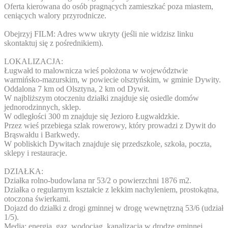
Oferta kierowana do osób pragnących zamieszkać poza miastem,
ceniących walory przyrodnicze.
Obejrzyj FILM:
Adres www ukryty
(jeśli nie widzisz linku
skontaktuj się z pośrednikiem).
LOKALIZACJA:
Ługwałd to malownicza wieś położona w województwie
warmińsko-mazurskim, w powiecie olsztyńskim, w gminie Dywity.
Oddalona 7 km od Olsztyna, 2 km od Dywit.
W najbliższym otoczeniu działki znajduje się osiedle domów
jednorodzinnych, sklep.
W odległości 300 m znajduje się Jezioro Ługwałdzkie.
Przez wieś przebiega szlak rowerowy, który prowadzi z Dywit do
Brąswałdu i Barkwedy.
W pobliskich Dywitach znajduje się przedszkole, szkoła, poczta,
sklepy i restauracje.
DZIAŁKA:
Działka rolno-budowlana nr 53/2 o powierzchni 1876 m2.
Działka o regularnym kształcie z lekkim nachyleniem, prostokątna,
otoczona świerkami.
Dojazd do działki z drogi gminnej w drogę wewnętrzną 53/6 (udział
1/5).
Media: energia, gaz, wodociąg, kanalizacja w drodze gminnej.