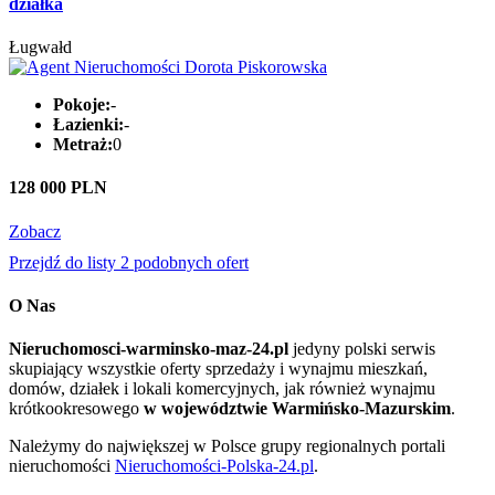
działka
Ługwałd
Pokoje:
-
Łazienki:
-
Metraż:
0
128 000 PLN
Zobacz
Przejdź do listy 2 podobnych ofert
O Nas
Nieruchomosci-warminsko-maz-24.pl
jedyny polski serwis
skupiający wszystkie oferty sprzedaży i wynajmu mieszkań,
domów, działek i lokali komercyjnych, jak również wynajmu
krótkookresowego
w województwie Warmińsko-Mazurskim
.
Należymy do największej w Polsce grupy regionalnych portali
nieruchomości
Nieruchomości-Polska-24.pl
.