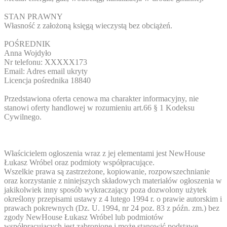
STAN PRAWNY
Własność z założoną księgą wieczystą bez obciążeń.
POŚREDNIK
Anna Wojdyło
Nr telefonu:
XXXXX173
Email:
Adres email ukryty
Licencja pośrednika 18840
Przedstawiona oferta cenowa ma charakter informacyjny, nie
stanowi oferty handlowej w rozumieniu art.66 § 1 Kodeksu
Cywilnego.
Właścicielem ogłoszenia wraz z jej elementami jest NewHouse
Łukasz Wróbel oraz podmioty współpracujące.
Wszelkie prawa są zastrzeżone, kopiowanie, rozpowszechnianie
oraz korzystanie z niniejszych składowych materiałów ogłoszenia w
jakikolwiek inny sposób wykraczający poza dozwolony użytek
określony przepisami ustawy z 4 lutego 1994 r. o prawie autorskim i
prawach pokrewnych (Dz. U. 1994, nr 24 poz. 83 z późn. zm.) bez
zgody NewHouse Łukasz Wróbel lub podmiotów
współpracujących jest zabronione i może stanowić podstawę