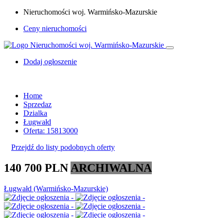
Nieruchomości woj. Warmińsko-Mazurskie
Ceny nieruchomości
Dodaj ogłoszenie
Home
Sprzedaz
Dzialka
Ługwałd
Oferta: 15813000
Przejdź do listy podobnych oferty
140 700 PLN
ARCHIWALNA
Ługwałd (Warmińsko-Mazurskie)