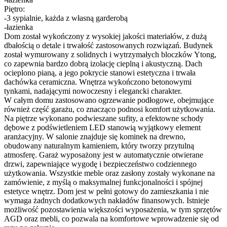
Piętro:
-3 sypialnie, każda z własną garderobą
-łazienka
Dom został wykończony z wysokiej jakości materiałów, z dużą
dbałością o detale i trwałość zastosowanych rozwiązań. Budynek
został wymurowany z solidnych i wytrzymałych bloczków Ytong,
co zapewnia bardzo dobrą izolację cieplną i akustyczną. Dach
ocieplono pianą, a jego pokrycie stanowi estetyczna i trwała
dachówka ceramiczna. Wnętrza wykończono betonowymi
tynkami, nadającymi nowoczesny i elegancki charakter.
W całym domu zastosowano ogrzewanie podłogowe, obejmujące
również część garażu, co znacząco podnosi komfort użytkowania.
Na piętrze wykonano podwieszane sufity, a efektowne schody
dębowe z podświetleniem LED stanowią wyjątkowy element
aranżacyjny. W salonie znajduje się kominek na drewno,
obudowany naturalnym kamieniem, który tworzy przytulną
atmosferę. Garaż wyposażony jest w automatycznie otwierane
drzwi, zapewniające wygodę i bezpieczeństwo codziennego
użytkowania. Wszystkie meble oraz zasłony zostały wykonane na
zamówienie, z myślą o maksymalnej funkcjonalności i spójnej
estetyce wnętrz. Dom jest w pełni gotowy do zamieszkania i nie
wymaga żadnych dodatkowych nakładów finansowych. Istnieje
możliwość pozostawienia większości wyposażenia, w tym sprzętów
AGD oraz mebli, co pozwala na komfortowe wprowadzenie się od