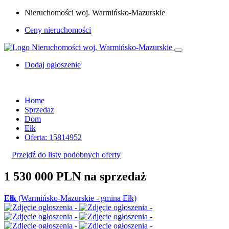
Nieruchomości woj. Warmińsko-Mazurskie
Ceny nieruchomości
Dodaj ogłoszenie
Home
Sprzedaz
Dom
Ełk
Oferta: 15814952
Przejdź do listy podobnych oferty
1 530 000 PLN
na sprzedaż
Ełk
(Warmińsko-Mazurskie - gmina Ełk)