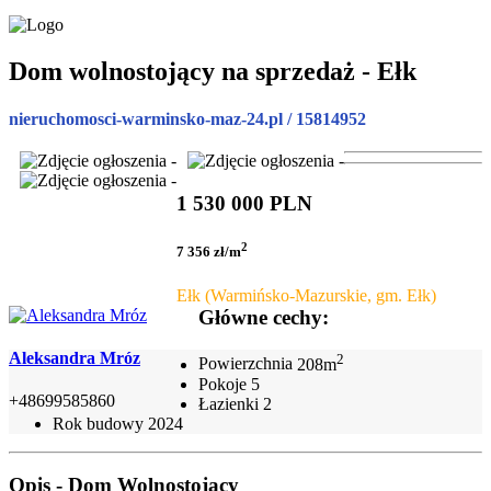
Dom wolnostojący na sprzedaż - Ełk
nieruchomosci-warminsko-maz-24.pl / 15814952
1 530 000 PLN
2
7 356 zł/m
Ełk (Warmińsko-Mazurskie, gm. Ełk)
Główne cechy:
Aleksandra Mróz
2
Powierzchnia
208m
Pokoje
5
+48699585860
Łazienki
2
Rok budowy
2024
Opis - Dom Wolnostojący