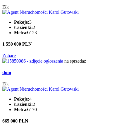
Ełk
Pokoje:
3
Łazienki:
2
Metraż:
123
1 550 000 PLN
Zobacz
na sprzedaż
dom
Ełk
Pokoje:
4
Łazienki:
2
Metraż:
170
665 000 PLN