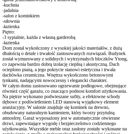
-kuchnia
-jadalnia
-salon z kominkiem
-siłownia
-łazienka
Piętro:
-3 sypialnie, każda z własną garderobą
-łazienka
Dom został wykończony z wysokiej jakości materiałów, z dużą
dbałością o detale i trwałość zastosowanych rozwiązań. Budynek
został wymurowany z solidnych i wytrzymałych bloczków Ytong,
co zapewnia bardzo dobrą izolację cieplną i akustyczną. Dach
ocieplono pianą, a jego pokrycie stanowi estetyczna i trwała
dachówka ceramiczna. Wnętrza wykończono betonowymi
tynkami, nadającymi nowoczesny i elegancki charakter.
W całym domu zastosowano ogrzewanie podłogowe, obejmujące
również część garażu, co znacząco podnosi komfort użytkowania.
Na piętrze wykonano podwieszane sufity, a efektowne schody
dębowe z podświetleniem LED stanowią wyjątkowy element
aranżacyjny. W salonie znajduje się kominek na drewno,
obudowany naturalnym kamieniem, który tworzy przytulną
atmosferę. Garaż wyposażony jest w automatycznie otwierane
drzwi, zapewniające wygodę i bezpieczeństwo codziennego
użytkowania. Wszystkie meble oraz zasłony zostały wykonane na