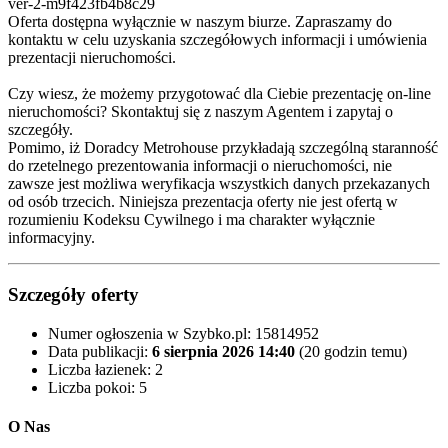
ver-2-m9f423fb4b8c29
Oferta dostępna wyłącznie w naszym biurze. Zapraszamy do
kontaktu w celu uzyskania szczegółowych informacji i umówienia
prezentacji nieruchomości.
Czy wiesz, że możemy przygotować dla Ciebie prezentację on-line
nieruchomości? Skontaktuj się z naszym Agentem i zapytaj o
szczegóły.
Pomimo, iż Doradcy Metrohouse przykładają szczególną staranność
do rzetelnego prezentowania informacji o nieruchomości, nie
zawsze jest możliwa weryfikacja wszystkich danych przekazanych
od osób trzecich. Niniejsza prezentacja oferty nie jest ofertą w
rozumieniu Kodeksu Cywilnego i ma charakter wyłącznie
informacyjny.
Szczegóły oferty
Numer ogłoszenia w Szybko.pl:
15814952
Data publikacji:
6 sierpnia 2026 14:40
(20 godzin temu)
Liczba łazienek:
2
Liczba pokoi:
5
O Nas