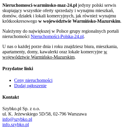
Nieruchomosci-warminsko-maz-24.pl
jedyny polski serwis
skupiający wszystkie oferty sprzedaży i wynajmu mieszkań,
domów, działek i lokali komercyjnych, jak również wynajmu
krótkookresowego
w województwie Warmińsko-Mazurskim
.
Należymy do największej w Polsce grupy regionalnych portali
nieruchomości
Nieruchomości-Polska-24.pl
.
U nas o każdej porze dnia i roku znajdziesz biura, mieszkania,
apartamenty, domy, kawalerki oraz lokale komercyjne
w
województwie Warmińsko-Mazurskim
.
Przydatne linki
Ceny nieruchomości
Dodaj ogłoszenie
Kontakt
Szybko.pl Sp. z o.o.
ul. K. Jeżewskiego 5D/58, 02-796 Warszawa
info@szybko.pl
info.szybko.pl