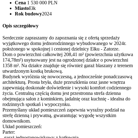
Cena
1 530 000 PLN
Miasto
Ełk
Rok budowy
2024
Opis szczegółowy
Serdecznie zapraszamy do zapoznania się z ofertą sprzedaży
wyjątkowego domu jednorodzinnego wybudowanego w 2024r.
położonego w spokojnej i cenionej dzielnicy Ełku - Zatorze.
Dom o powierzchni całkowitej 208,41 m² (powierzchnia użytkowa
174,78m²) usytuowany jest na ogrodzonej działce o powierzchni
1358 m². Na działce znajduje się również garaż blaszany z terenem
utwardzonym kostką brukową.
Budynek wyróżnia się nowoczesną, a jednocześnie ponadczasową
architekturą. Prosta bryła, duże przeszklenia oraz jasne wnętrza
zapewniają doskonałe doświetlenie i wysoki komfort codziennego
życia. Centralną częścią domu jest przestronna strefa dzienna
obejmująca salon z kominkiem, jadalnię oraz kuchnię - idealna do
rodzinnych spotkań i wypoczynku.
Przemyślany układ pomieszczeń zapewnia wyraźny podział na
strefę dzienną i prywatną, gwarantując wygodę wszystkim
domownikom.
Układ pomieszczeń:
Parter:
-garaż jednostanowiskowy z kotłownią