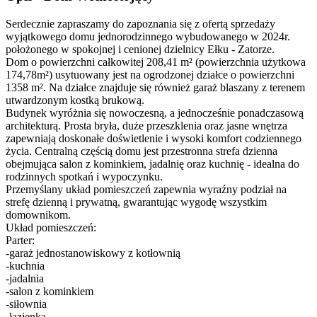
Serdecznie zapraszamy do zapoznania się z ofertą sprzedaży
wyjątkowego domu jednorodzinnego wybudowanego w 2024r.
położonego w spokojnej i cenionej dzielnicy Ełku - Zatorze.
Dom o powierzchni całkowitej 208,41 m² (powierzchnia użytkowa
174,78m²) usytuowany jest na ogrodzonej działce o powierzchni
1358 m². Na działce znajduje się również garaż blaszany z terenem
utwardzonym kostką brukową.
Budynek wyróżnia się nowoczesną, a jednocześnie ponadczasową
architekturą. Prosta bryła, duże przeszklenia oraz jasne wnętrza
zapewniają doskonałe doświetlenie i wysoki komfort codziennego
życia. Centralną częścią domu jest przestronna strefa dzienna
obejmująca salon z kominkiem, jadalnię oraz kuchnię - idealna do
rodzinnych spotkań i wypoczynku.
Przemyślany układ pomieszczeń zapewnia wyraźny podział na
strefę dzienną i prywatną, gwarantując wygodę wszystkim
domownikom.
Układ pomieszczeń:
Parter:
-garaż jednostanowiskowy z kotłownią
-kuchnia
-jadalnia
-salon z kominkiem
-siłownia
-łazienka