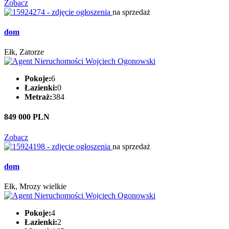
Zobacz
na sprzedaż
dom
Ełk, Zatorze
Pokoje:
6
Łazienki:
0
Metraż:
384
849 000 PLN
Zobacz
na sprzedaż
dom
Ełk, Mrozy wielkie
Pokoje:
4
Łazienki:
2