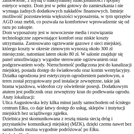
zamówienie, z myślą o maksymalnej funkcjonalności i spójnej
estetyce wnętrz. Dom jest w pełni gotowy do zamieszkania i nie
wymaga żadnych dodatkowych nakładów finansowych. Istnieje
możliwość pozostawienia większości wyposażenia, w tym sprzętów
AGD oraz mebli, co pozwala na komfortowe wprowadzenie się od
razu po zakupie.
Dom wyposażony jest w nowoczesne media i rozwiązania
technologiczne zapewniające komfort oraz niskie koszty
utrzymania. Zastosowano ogrzewanie gazowe z sieci miejskiej,
którego koszty w okresie zimowym wynoszą około 300 zł
miesięcznie, natomiast latem około 80 zł. W salonie znajduje się
panel umożliwiający wygodne sterowanie ogrzewaniem oraz
podgrzewaniem wody. Nieruchomość podłączona jest do kanalizacji
miejskiej, posiada dostęp do światłowodu oraz komin wentylacyjny.
Działka ogrodzona jest estetycznym ogrodzeniem panelowym, a
teren został przygotowany pod instalacje zewnętrzne, takie jak
brama wjazdowa, wideofon czy oświetlenie posesji. Dodatkowym
atutem jest podlicznik oraz zewnętrzny kran do podlewania ogrodu.
Atuty lokalizacji:
Ulica Augustowska leży kilka minut jazdy samochodem od ścisłego
centrum Ełku, co daje łatwy dostęp do usług, sklepów i instytucji
miejskich bez uciążliwego zgiełku.
Dzielnica jest skomunikowana z resztą miasta siecią dróg i
przystanków komunikacji miejskiej (MZK), dzięki czemu nawet bez
samochodu można wygodnie podróżować po Ełku.