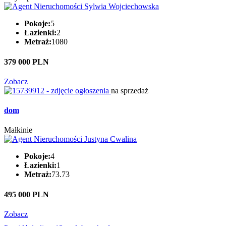
Pokoje:
5
Łazienki:
2
Metraż:
1080
379 000 PLN
Zobacz
na sprzedaż
dom
Małkinie
Pokoje:
4
Łazienki:
1
Metraż:
73.73
495 000 PLN
Zobacz