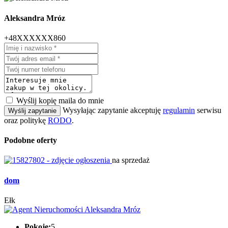
Aleksandra Mróz
+48XXXXXX860
Wyślij kopię maila do mnie
Wysyłając zapytanie akceptuję
regulamin
serwisu
Wyślij zapytanie
oraz politykę
RODO
.
Podobne oferty
na sprzedaż
dom
Ełk
Pokoje:
5