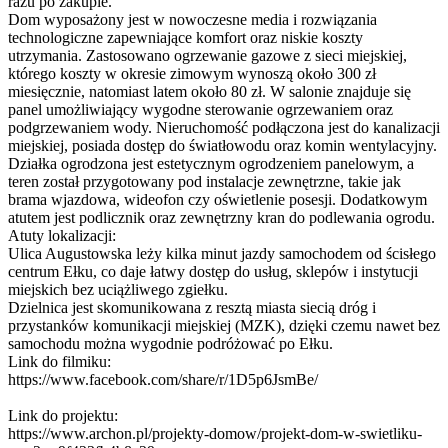
razu po zakupie.
Dom wyposażony jest w nowoczesne media i rozwiązania
technologiczne zapewniające komfort oraz niskie koszty
utrzymania. Zastosowano ogrzewanie gazowe z sieci miejskiej,
którego koszty w okresie zimowym wynoszą około 300 zł
miesięcznie, natomiast latem około 80 zł. W salonie znajduje się
panel umożliwiający wygodne sterowanie ogrzewaniem oraz
podgrzewaniem wody. Nieruchomość podłączona jest do kanalizacji
miejskiej, posiada dostęp do światłowodu oraz komin wentylacyjny.
Działka ogrodzona jest estetycznym ogrodzeniem panelowym, a
teren został przygotowany pod instalacje zewnętrzne, takie jak
brama wjazdowa, wideofon czy oświetlenie posesji. Dodatkowym
atutem jest podlicznik oraz zewnętrzny kran do podlewania ogrodu.
Atuty lokalizacji:
Ulica Augustowska leży kilka minut jazdy samochodem od ścisłego
centrum Ełku, co daje łatwy dostęp do usług, sklepów i instytucji
miejskich bez uciążliwego zgiełku.
Dzielnica jest skomunikowana z resztą miasta siecią dróg i
przystanków komunikacji miejskiej (MZK), dzięki czemu nawet bez
samochodu można wygodnie podróżować po Ełku.
Link do filmiku:
https://www.facebook.com/share/r/1D5p6JsmBe/
Link do projektu:
https://www.archon.pl/projekty-domow/projekt-dom-w-swietliku-