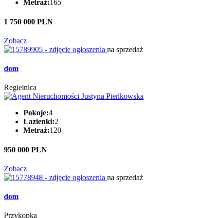
Metraż:
165
1 750 000 PLN
Zobacz
na sprzedaż
dom
Regielnica
Pokoje:
4
Łazienki:
2
Metraż:
120
950 000 PLN
Zobacz
na sprzedaż
dom
Przykopka