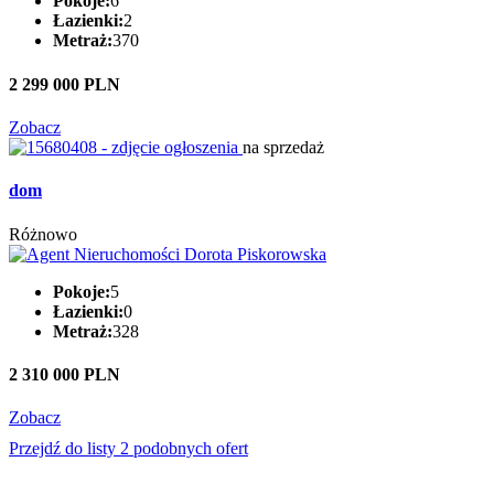
Pokoje:
6
Łazienki:
2
Metraż:
370
2 299 000 PLN
Zobacz
na sprzedaż
dom
Różnowo
Pokoje:
5
Łazienki:
0
Metraż:
328
2 310 000 PLN
Zobacz
Przejdź do listy 2 podobnych ofert