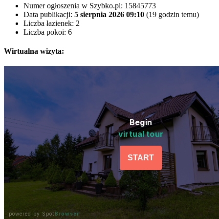
Numer ogłoszenia w Szybko.pl:
15845773
Data publikacji:
5 sierpnia 2026 09:10
(19 godzin temu)
Liczba łazienek:
2
Liczba pokoi:
6
Wirtualna wizyta: