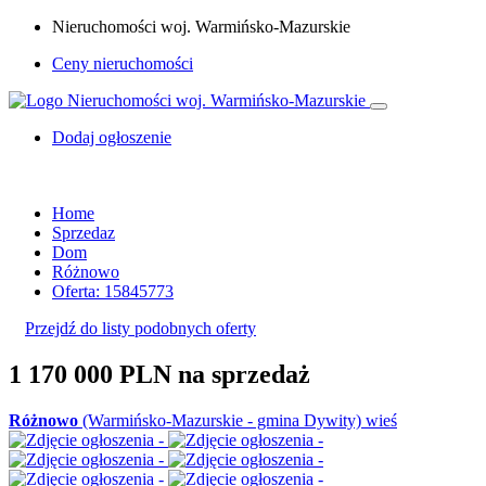
Nieruchomości woj. Warmińsko-Mazurskie
Ceny nieruchomości
Dodaj ogłoszenie
Home
Sprzedaz
Dom
Różnowo
Oferta: 15845773
Przejdź do listy podobnych oferty
1 170 000 PLN
na sprzedaż
Różnowo
(Warmińsko-Mazurskie - gmina Dywity) wieś