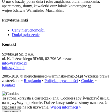
U nas o każdej porze dnia i roku znajdziesz biura, mieszkania,
apartamenty, domy, kawalerki oraz lokale komercyjne
w
województwie Warmińsko-Mazurskim
.
Przydatne linki
Ceny nieruchomości
Dodaj ogłoszenie
Kontakt
Szybko.pl Sp. z o.o.
ul. K. Jeżewskiego 5D/58, 02-796 Warszawa
info@szybko.pl
info.szybko.pl
2005-2026 © nieruchomosci-warminsko-maz-24.pl Wszelkie prawa
zastrzeżone •
Regulamin
•
Polityka prywatności
•
Cookies
•
Kontakt
Ta strona korzysta z ciasteczek (ang. Cookies) aby świadczyć usługi
na najwyższym poziomie. Dalsze korzystanie ze strony oznacza, że
zgadzasz się na ich używanie.
Więcej informacji >