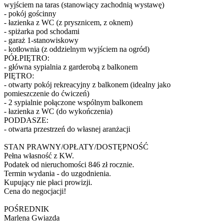
wyjściem na taras (stanowiący zachodnią wystawę)
- pokój gościnny
- łazienka z WC (z prysznicem, z oknem)
- spiżarka pod schodami
- garaż 1-stanowiskowy
- kotłownia (z oddzielnym wyjściem na ogród)
PÓŁPIĘTRO:
- główna sypialnia z garderobą z balkonem
PIĘTRO:
- otwarty pokój rekreacyjny z balkonem (idealny jako
pomieszczenie do ćwiczeń)
- 2 sypialnie połączone wspólnym balkonem
- łazienka z WC (do wykończenia)
PODDASZE:
- otwarta przestrzeń do własnej aranżacji
STAN PRAWNY/OPŁATY/DOSTĘPNOŚĆ
Pełna własność z KW.
Podatek od nieruchomości 846 zł rocznie.
Termin wydania - do uzgodnienia.
Kupujący nie płaci prowizji.
Cena do negocjacji!
POŚREDNIK
Marlena Gwiazda