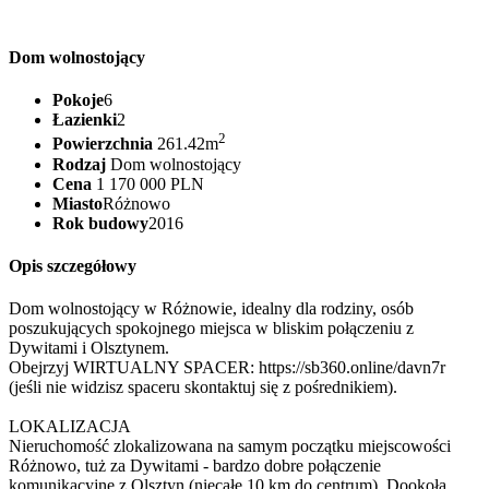
Dom wolnostojący
Pokoje
6
Łazienki
2
2
Powierzchnia
261.42m
Rodzaj
Dom wolnostojący
Cena
1 170 000 PLN
Miasto
Różnowo
Rok budowy
2016
Opis szczegółowy
Dom wolnostojący w Różnowie, idealny dla rodziny, osób
poszukujących spokojnego miejsca w bliskim połączeniu z
Dywitami i Olsztynem.
Obejrzyj WIRTUALNY SPACER: https://sb360.online/davn7r
(jeśli nie widzisz spaceru skontaktuj się z pośrednikiem).
LOKALIZACJA
Nieruchomość zlokalizowana na samym początku miejscowości
Różnowo, tuż za Dywitami - bardzo dobre połączenie
komunikacyjne z Olsztyn (niecałe 10 km do centrum). Dookoła