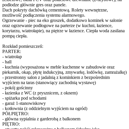
podłodze głównie gres oraz panele.
Dach pokryty dachówką cementową. Rolety wewnętrzne,
możliwość podłączenia systemu alarmowego.
Ogrzewanie - piec na eko groszek, dodatkowo kominek w salonie
oraz ogrzewanie podłogowe na parterze (w kuchni, łazience,
korytarzu, wiatrołapie), na piętrze w łazience. Ciepła woda zasilana
pompą ciepła.
Rozkład pomieszczeń:
PARTER:
- wiatrołap
- hall
- kuchnia (wyposażona w meble kuchenne w zabudowie oraz
piekarnik, okap, płytę indukcyjną, zmywarkę, lodówkę, zamrażalkę)
- przestronny salon z jadalnią z kominkiem z bezpośrednim
wyjściem na taras (stanowiący zachodnią wystawę)
- pokój gościnny
- łazienka z WC (z prysznicem, z oknem)
- spiżarka pod schodami
- garaż 1-stanowiskowy
- kotłownia (z oddzielnym wyjściem na ogród)
PÓŁPIĘTRO:
- główna sypialnia z garderobą z balkonem
PIĘTRO: