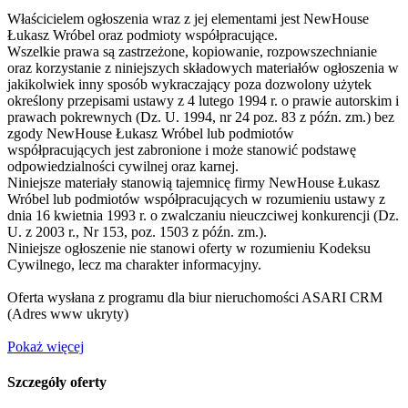
Właścicielem ogłoszenia wraz z jej elementami jest NewHouse
Łukasz Wróbel oraz podmioty współpracujące.
Wszelkie prawa są zastrzeżone, kopiowanie, rozpowszechnianie
oraz korzystanie z niniejszych składowych materiałów ogłoszenia w
jakikolwiek inny sposób wykraczający poza dozwolony użytek
określony przepisami ustawy z 4 lutego 1994 r. o prawie autorskim i
prawach pokrewnych (Dz. U. 1994, nr 24 poz. 83 z późn. zm.) bez
zgody NewHouse Łukasz Wróbel lub podmiotów
współpracujących jest zabronione i może stanowić podstawę
odpowiedzialności cywilnej oraz karnej.
Niniejsze materiały stanowią tajemnicę firmy NewHouse Łukasz
Wróbel lub podmiotów współpracujących w rozumieniu ustawy z
dnia 16 kwietnia 1993 r. o zwalczaniu nieuczciwej konkurencji (Dz.
U. z 2003 r., Nr 153, poz. 1503 z późn. zm.).
Niniejsze ogłoszenie nie stanowi oferty w rozumieniu Kodeksu
Cywilnego, lecz ma charakter informacyjny.
Oferta wysłana z programu dla biur nieruchomości ASARI CRM
(
Adres www ukryty
)
Pokaż więcej
Szczegóły oferty