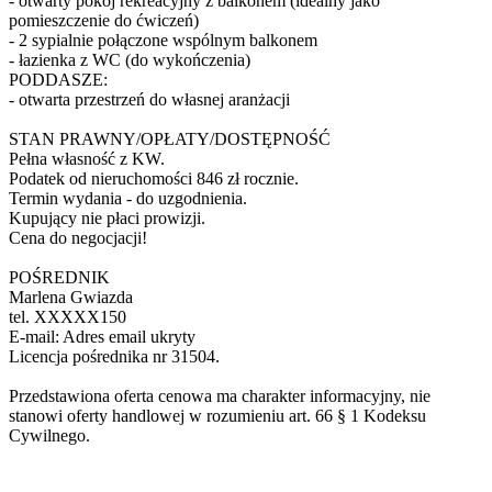
- otwarty pokój rekreacyjny z balkonem (idealny jako
pomieszczenie do ćwiczeń)
- 2 sypialnie połączone wspólnym balkonem
- łazienka z WC (do wykończenia)
PODDASZE:
- otwarta przestrzeń do własnej aranżacji
STAN PRAWNY/OPŁATY/DOSTĘPNOŚĆ
Pełna własność z KW.
Podatek od nieruchomości 846 zł rocznie.
Termin wydania - do uzgodnienia.
Kupujący nie płaci prowizji.
Cena do negocjacji!
POŚREDNIK
Marlena Gwiazda
tel.
XXXXX150
E-mail:
Adres email ukryty
Licencja pośrednika nr 31504.
Przedstawiona oferta cenowa ma charakter informacyjny, nie
stanowi oferty handlowej w rozumieniu art. 66 § 1 Kodeksu
Cywilnego.