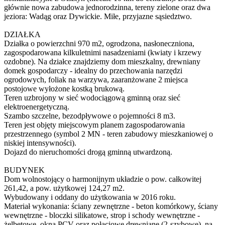
głównie nowa zabudowa jednorodzinna, tereny zielone oraz dwa
jeziora: Wadąg oraz Dywickie. Miłe, przyjazne sąsiedztwo.
DZIAŁKA
Działka o powierzchni 970 m2, ogrodzona, nasłoneczniona,
zagospodarowana kilkuletnimi nasadzeniami (kwiaty i krzewy
ozdobne). Na działce znajdziemy dom mieszkalny, drewniany
domek gospodarczy - idealny do przechowania narzędzi
ogrodowych, foliak na warzywa, zaaranżowane 2 miejsca
postojowe wyłożone kostką brukową.
Teren uzbrojony w sieć wodociągową gminną oraz sieć
elektroenergetyczną.
Szambo szczelne, bezodpływowe o pojemności 8 m3.
Teren jest objęty miejscowym planem zagospodarowania
przestrzennego (symbol 2 MN - teren zabudowy mieszkaniowej o
niskiej intensywności).
Dojazd do nieruchomości drogą gminną utwardzoną.
BUDYNEK
Dom wolnostojący o harmonijnym układzie o pow. całkowitej
261,42, a pow. użytkowej 124,27 m2.
Wybudowany i oddany do użytkowania w 2016 roku.
Materiał wykonania: ściany zewnętrzne - beton komórkowy, ściany
wewnętrzne - bloczki silikatowe, strop i schody wewnętrzne -
żelbetowe, okna PCV oraz połaciowe drewniane (2-szybowe), na