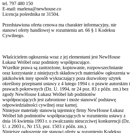
tel. 797 480 150
E-mail:
marlena@newhouse.co
Licencja pośrednika nr 31504.
Przedstawiona oferta cenowa ma charakter informacyjny, nie
stanowi oferty handlowej w rozumieniu art. 66 § 1 Kodeksu
Cywilnego.
Właścicielem ogłoszenia wraz z jej elementami jest NewHouse
Łukasz Wróbel oraz podmioty współpracujące.
Wszelkie prawa są zastrzeżone, kopiowanie, rozpowszechnianie
oraz korzystanie z niniejszych składowych materiałów ogłoszenia w
jakikolwiek inny sposób wykraczający poza dozwolony użytek
określony przepisami ustawy z 4 lutego 1994 r. o prawie autorskim i
prawach pokrewnych (Dz. U. 1994, nr 24 poz. 83 z późn. zm.) bez
zgody NewHouse Łukasz Wróbel lub podmiotów
współpracujących jest zabronione i może stanowić podstawę
odpowiedzialności cywilnej oraz karnej.
Niniejsze materiały stanowią tajemnicę firmy NewHouse Łukasz
Wróbel lub podmiotów współpracujących w rozumieniu ustawy z
dnia 16 kwietnia 1993 r. o zwalczaniu nieuczciwej konkurencji (Dz.
U. z 2003 r., Nr 153, poz. 1503 z późn. zm.).
Niniejsze ogłoszenie nie stanowi oferty w rozumieniu Kodeksu