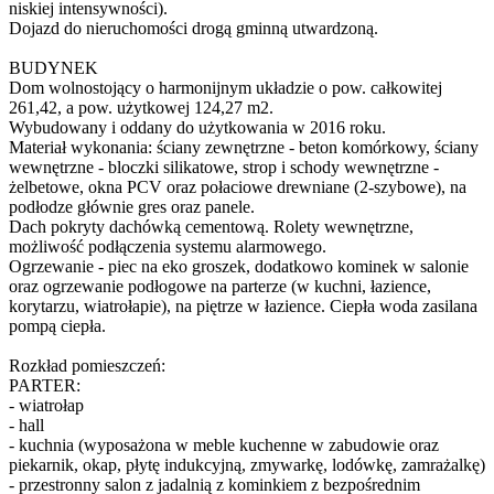
niskiej intensywności).
Dojazd do nieruchomości drogą gminną utwardzoną.
BUDYNEK
Dom wolnostojący o harmonijnym układzie o pow. całkowitej
261,42, a pow. użytkowej 124,27 m2.
Wybudowany i oddany do użytkowania w 2016 roku.
Materiał wykonania: ściany zewnętrzne - beton komórkowy, ściany
wewnętrzne - bloczki silikatowe, strop i schody wewnętrzne -
żelbetowe, okna PCV oraz połaciowe drewniane (2-szybowe), na
podłodze głównie gres oraz panele.
Dach pokryty dachówką cementową. Rolety wewnętrzne,
możliwość podłączenia systemu alarmowego.
Ogrzewanie - piec na eko groszek, dodatkowo kominek w salonie
oraz ogrzewanie podłogowe na parterze (w kuchni, łazience,
korytarzu, wiatrołapie), na piętrze w łazience. Ciepła woda zasilana
pompą ciepła.
Rozkład pomieszczeń:
PARTER:
- wiatrołap
- hall
- kuchnia (wyposażona w meble kuchenne w zabudowie oraz
piekarnik, okap, płytę indukcyjną, zmywarkę, lodówkę, zamrażalkę)
- przestronny salon z jadalnią z kominkiem z bezpośrednim