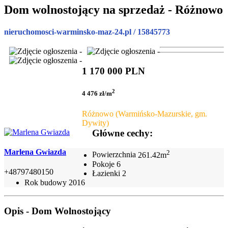
Dom wolnostojący na sprzedaż - Różnowo
nieruchomosci-warminsko-maz-24.pl / 15845773
1 170 000 PLN
2
4 476 zł/m
Różnowo (Warmińsko-Mazurskie, gm.
Dywity)
Główne cechy:
Marlena Gwiazda
2
Powierzchnia
261.42m
Pokoje
6
+48797480150
Łazienki
2
Rok budowy
2016
Opis - Dom Wolnostojący