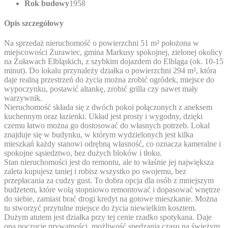
Rok budowy
1958
Opis szczegółowy
Na sprzedaż nieruchomość o powierzchni 51 m² położona w
miejscowości Żurawiec, gmina Markusy spokojnej, zielonej okolicy
na Żuławach Elbląskich, z szybkim dojazdem do Elbląga (ok. 10-15
minut). Do lokalu przynależy działka o powierzchni 294 m², która
daje realną przestrzeń do życia można zrobić ogródek, miejsce do
wypoczynku, postawić altankę, zrobić grilla czy nawet mały
warzywnik.
Nieruchomość składa się z dwóch pokoi połączonych z aneksem
kuchennym oraz łazienki. Układ jest prosty i wygodny, dzięki
czemu łatwo można go dostosować do własnych potrzeb. Lokal
znajduje się w budynku, w którym wydzielonych jest kilka
mieszkań każdy stanowi odrębną własność, co oznacza kameralne i
spokojne sąsiedztwo, bez dużych bloków i tłoku.
Stan nieruchomości jest do remontu, ale to właśnie jej największa
zaleta kupujesz taniej i robisz wszystko po swojemu, bez
przepłacania za cudzy gust. To dobra opcja dla osób z mniejszym
budżetem, które wolą stopniowo remontować i dopasować wnętrze
do siebie, zamiast brać drogi kredyt na gotowe mieszkanie. Można
tu stworzyć przytulne miejsce do życia niewielkim kosztem.
Dużym atutem jest działka przy tej cenie rzadko spotykana. Daje
ona poczucie prywatności, możliwość spędzania czasu na świeżym