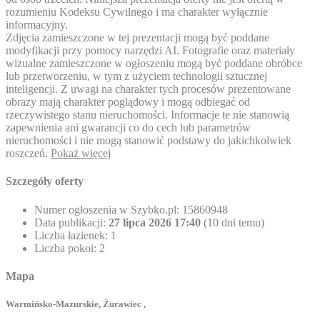
rozumieniu Kodeksu Cywilnego i ma charakter wyłącznie
informacyjny.
Zdjęcia zamieszczone w tej prezentacji mogą być poddane
modyfikacji przy pomocy narzędzi AI. Fotografie oraz materiały
wizualne zamieszczone w ogłoszeniu mogą być poddane obróbce
lub przetworzeniu, w tym z użyciem technologii sztucznej
inteligencji. Z uwagi na charakter tych procesów prezentowane
obrazy mają charakter poglądowy i mogą odbiegać od
rzeczywistego stanu nieruchomości. Informacje te nie stanowią
zapewnienia ani gwarancji co do cech lub parametrów
nieruchomości i nie mogą stanowić podstawy do jakichkolwiek
roszczeń.
Pokaż więcej
Szczegóły oferty
Numer ogłoszenia w Szybko.pl:
15860948
Data publikacji:
27 lipca 2026 17:40
(10 dni temu)
Liczba łazienek:
1
Liczba pokoi:
2
Mapa
Warmińsko-Mazurskie, Żurawiec ,