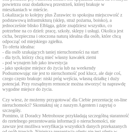
powietrzu oraz dodatkową przestrzeń, której brakuje w
mieszkaniach w mieście.
Lokalizacja to kolejny plus Żurawiec to spokojna miejscowość z
podstawową infrastrukturą (sklep, straż pożarna, boisko), a
jednocześnie blisko Elbląga, gdzie znajdziesz wszystko, co
potrzebne na co dzień: pracę, szkoły, sklepy i usługi. Okolica jest
cicha, bezpieczna i otoczona naturą idealna dla osób, które chcą
odpocząć od miejskiego zgiełku.
To oferta idealna:
- dla osób szukających taniej nieruchomości na start
- dla tych, którzy chcą mieć własny kawałek ziemi
- pod wynajem lub jako inwestycja
- jako spokojne miejsce do życia lub na weekendy
Podsumowując nie jest to nieruchomość pod klucz, ale daje coś,
czego często brakuje: niski próg wejścia, własną działkę i duży
potencjał. Przy rozsądnym remoncie można stworzyć tu naprawdę
wygodne miejsce do życia.
Czy wiesz, że możemy przygotować dla Ciebie prezentację on-line
nieruchomości? Skontaktuj się z naszym Agentem i zapytaj o
szczegóły.
Pomimo, iż Doradcy Metrohouse przykładają szczególną staranność
do rzetelnego prezentowania informacji o nieruchomości, nie
zawsze jest możliwa weryfikacja wszystkich danych przekazanych
od osób trzecich. Niniejsza prezentacja oferty nie jest ofertą w