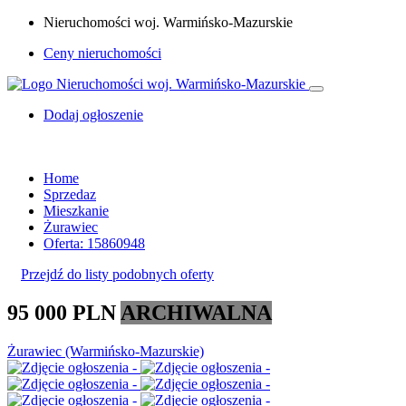
Nieruchomości woj. Warmińsko-Mazurskie
Ceny nieruchomości
Dodaj ogłoszenie
Home
Sprzedaz
Mieszkanie
Żurawiec
Oferta: 15860948
Przejdź do listy podobnych oferty
95 000 PLN
ARCHIWALNA
Żurawiec (Warmińsko-Mazurskie)