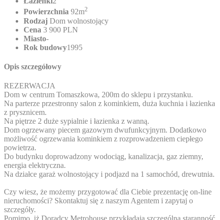
Łazienki
2
2
Powierzchnia
92m
Rodzaj
Dom wolnostojący
Cena
3 900 PLN
Miasto
-
Rok budowy
1995
Opis szczegółowy
REZERWACJA
Dom w centrum Tomaszkowa, 200m do sklepu i przystanku.
Na parterze przestronny salon z kominkiem, duża kuchnia i łazienka
z prysznicem.
Na piętrze 2 duże sypialnie i łazienka z wanną.
Dom ogrzewany piecem gazowym dwufunkcyjnym. Dodatkowo
możliwość ogrzewania kominkiem z rozprowadzeniem ciepłego
powietrza.
Do budynku doprowadzony wodociąg, kanalizacja, gaz ziemny,
energia elektryczna.
Na działce garaż wolnostojący i podjazd na 1 samochód, drewutnia.
Czy wiesz, że możemy przygotować dla Ciebie prezentację on-line
nieruchomości? Skontaktuj się z naszym Agentem i zapytaj o
szczegóły.
Pomimo, iż Doradcy Metrohouse przykładają szczególną staranność