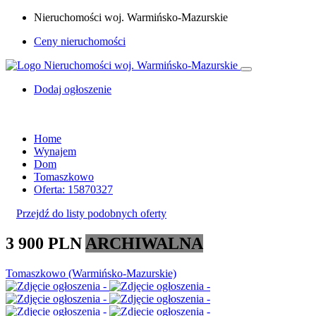
Nieruchomości woj. Warmińsko-Mazurskie
Ceny nieruchomości
Dodaj ogłoszenie
Home
Wynajem
Dom
Tomaszkowo
Oferta: 15870327
Przejdź do listy podobnych oferty
3 900 PLN
ARCHIWALNA
Tomaszkowo (Warmińsko-Mazurskie)