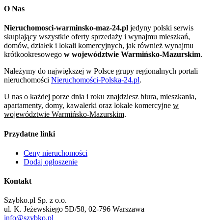
O Nas
Nieruchomosci-warminsko-maz-24.pl
jedyny polski serwis
skupiający wszystkie oferty sprzedaży i wynajmu mieszkań,
domów, działek i lokali komercyjnych, jak również wynajmu
krótkookresowego
w województwie Warmińsko-Mazurskim
.
Należymy do największej w Polsce grupy regionalnych portali
nieruchomości
Nieruchomości-Polska-24.pl
.
U nas o każdej porze dnia i roku znajdziesz biura, mieszkania,
apartamenty, domy, kawalerki oraz lokale komercyjne
w
województwie Warmińsko-Mazurskim
.
Przydatne linki
Ceny nieruchomości
Dodaj ogłoszenie
Kontakt
Szybko.pl Sp. z o.o.
ul. K. Jeżewskiego 5D/58, 02-796 Warszawa
info@szybko.pl