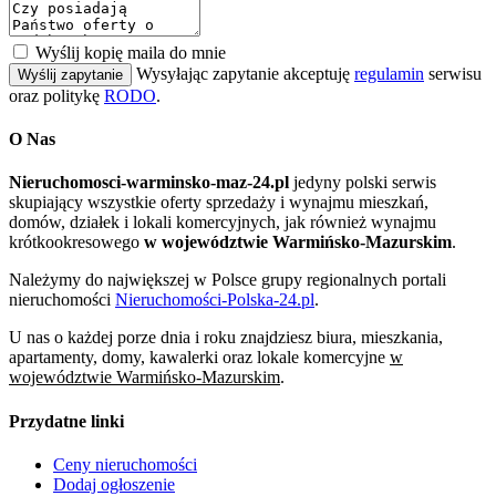
Wyślij kopię maila do mnie
Wysyłając zapytanie akceptuję
regulamin
serwisu
Wyślij zapytanie
oraz politykę
RODO
.
O Nas
Nieruchomosci-warminsko-maz-24.pl
jedyny polski serwis
skupiający wszystkie oferty sprzedaży i wynajmu mieszkań,
domów, działek i lokali komercyjnych, jak również wynajmu
krótkookresowego
w województwie Warmińsko-Mazurskim
.
Należymy do największej w Polsce grupy regionalnych portali
nieruchomości
Nieruchomości-Polska-24.pl
.
U nas o każdej porze dnia i roku znajdziesz biura, mieszkania,
apartamenty, domy, kawalerki oraz lokale komercyjne
w
województwie Warmińsko-Mazurskim
.
Przydatne linki
Ceny nieruchomości
Dodaj ogłoszenie