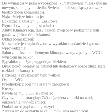
Do wynajęcia w pełni wyposażone, klimatyzowane mieszkanie na
nowym, spokojnym osiedlu. Świetna lokalizacja łącząca ciszę z
bardzo dobrą komunikacją.
Najważniejsze informacje:
Lokalizacja: Olsztyn, ul. Lazurowa
Piętro: 1 (w budynku jest winda)
Atuty: Klimatyzacja, duży balkon, miejsce w podziemnej hali
garażowej i komórka lokatorska
Układ pomieszczeń:
Mieszkanie jest wykończone w wysokim standardzie i gotowe do
wprowadzenia:
Salon z aneksem kuchennym: klimatyzowany, z pełnym AGD i
wyjściem na balkon.
Sypialnia: z dużym, wygodnym łóżkiem.
Drugi pokój: idealny na gabinet lub dodatkowy pokój (duża szafa,
rozkładana kanapa).
Łazienka: z prysznicem typu walk-in.
Osobne WC.
Przedpokój: z pojemną szafą w zabudowie.
Koszty:
Kwota najmu: 3 000 zł / miesiąc
Czynsz administracyjny: 740 zł (zawiera zaliczki na wodę,
ogrzewanie, wywóz śmieci)
Dodatkowo: prąd według zużycia.
Zapraszam do kontaktu w celu umówienia prezentacji!