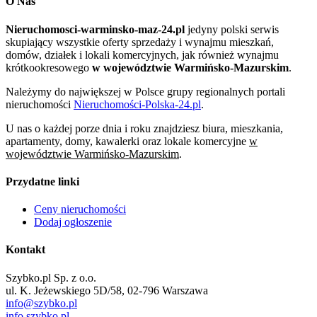
O Nas
Nieruchomosci-warminsko-maz-24.pl
jedyny polski serwis
skupiający wszystkie oferty sprzedaży i wynajmu mieszkań,
domów, działek i lokali komercyjnych, jak również wynajmu
krótkookresowego
w województwie Warmińsko-Mazurskim
.
Należymy do największej w Polsce grupy regionalnych portali
nieruchomości
Nieruchomości-Polska-24.pl
.
U nas o każdej porze dnia i roku znajdziesz biura, mieszkania,
apartamenty, domy, kawalerki oraz lokale komercyjne
w
województwie Warmińsko-Mazurskim
.
Przydatne linki
Ceny nieruchomości
Dodaj ogłoszenie
Kontakt
Szybko.pl Sp. z o.o.
ul. K. Jeżewskiego 5D/58, 02-796 Warszawa
info@szybko.pl
info.szybko.pl