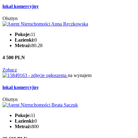
lokal komercyjny
Olsztyn
Pokoje:
11
Łazienki:
0
Metraż:
80.28
4 500 PLN
Zobacz
na wynajem
lokal komercyjny
Olsztyn
Pokoje:
11
Łazienki:
0
Metraż:
800