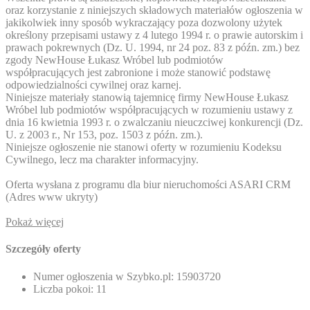
oraz korzystanie z niniejszych składowych materiałów ogłoszenia w
jakikolwiek inny sposób wykraczający poza dozwolony użytek
określony przepisami ustawy z 4 lutego 1994 r. o prawie autorskim i
prawach pokrewnych (Dz. U. 1994, nr 24 poz. 83 z późn. zm.) bez
zgody NewHouse Łukasz Wróbel lub podmiotów
współpracujących jest zabronione i może stanowić podstawę
odpowiedzialności cywilnej oraz karnej.
Niniejsze materiały stanowią tajemnicę firmy NewHouse Łukasz
Wróbel lub podmiotów współpracujących w rozumieniu ustawy z
dnia 16 kwietnia 1993 r. o zwalczaniu nieuczciwej konkurencji (Dz.
U. z 2003 r., Nr 153, poz. 1503 z późn. zm.).
Niniejsze ogłoszenie nie stanowi oferty w rozumieniu Kodeksu
Cywilnego, lecz ma charakter informacyjny.
Oferta wysłana z programu dla biur nieruchomości ASARI CRM
(
Adres www ukryty
)
Pokaż więcej
Szczegóły oferty
Numer ogłoszenia w Szybko.pl:
15903720
Liczba pokoi:
11