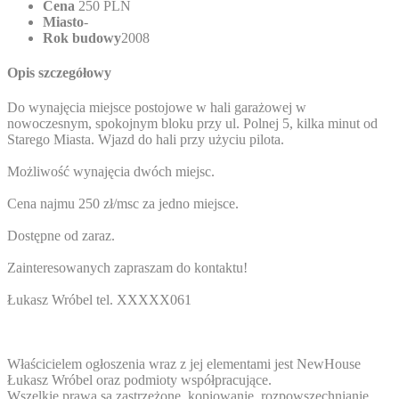
Cena
250 PLN
Miasto
-
Rok budowy
2008
Opis szczegółowy
Do wynajęcia miejsce postojowe w hali garażowej w
nowoczesnym, spokojnym bloku przy ul. Polnej 5, kilka minut od
Starego Miasta. Wjazd do hali przy użyciu pilota.
Możliwość wynajęcia dwóch miejsc.
Cena najmu 250 zł/msc za jedno miejsce.
Dostępne od zaraz.
Zainteresowanych zapraszam do kontaktu!
Łukasz Wróbel tel.
XXXXX061
Właścicielem ogłoszenia wraz z jej elementami jest NewHouse
Łukasz Wróbel oraz podmioty współpracujące.
Wszelkie prawa są zastrzeżone, kopiowanie, rozpowszechnianie