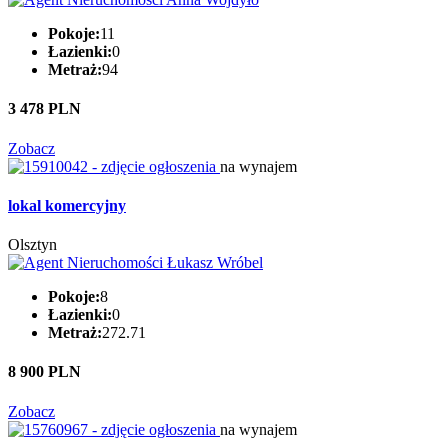
Pokoje:
11
Łazienki:
0
Metraż:
94
3 478 PLN
Zobacz
na wynajem
lokal komercyjny
Olsztyn
Pokoje:
8
Łazienki:
0
Metraż:
272.71
8 900 PLN
Zobacz
na wynajem