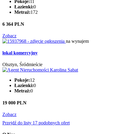
Pokoje:
11
Łazienki:
0
Metraż:
172
6 364 PLN
Zobacz
na wynajem
lokal komercyjny
Olsztyn, Śródmieście
Pokoje:
12
Łazienki:
0
Metraż:
0
19 000 PLN
Zobacz
Przejdź do listy 17 podobnych ofert