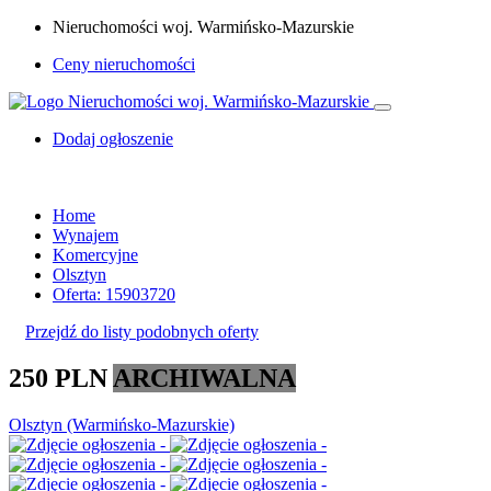
Nieruchomości woj. Warmińsko-Mazurskie
Ceny nieruchomości
Dodaj ogłoszenie
Home
Wynajem
Komercyjne
Olsztyn
Oferta: 15903720
Przejdź do listy podobnych oferty
250 PLN
ARCHIWALNA
Olsztyn (Warmińsko-Mazurskie)