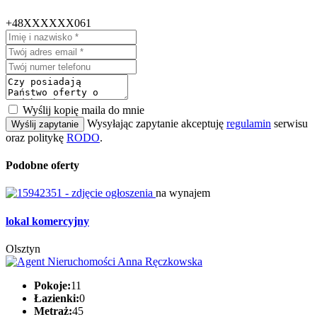
+48XXXXXX061
Wyślij kopię maila do mnie
Wysyłając zapytanie akceptuję
regulamin
serwisu
Wyślij zapytanie
oraz politykę
RODO
.
Podobne oferty
na wynajem
lokal komercyjny
Olsztyn
Pokoje:
11
Łazienki:
0
Metraż:
45