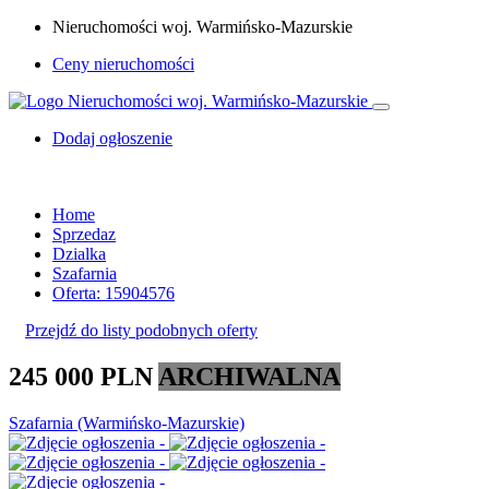
Nieruchomości woj. Warmińsko-Mazurskie
Ceny nieruchomości
Dodaj ogłoszenie
Home
Sprzedaz
Dzialka
Szafarnia
Oferta: 15904576
Przejdź do listy podobnych oferty
245 000 PLN
ARCHIWALNA
Szafarnia (Warmińsko-Mazurskie)