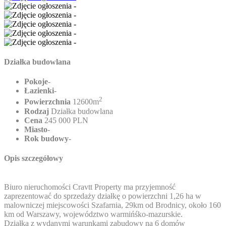
Działka budowlana
Pokoje
-
Łazienki
-
2
Powierzchnia
12600m
Rodzaj
Działka budowlana
Cena
245 000 PLN
Miasto
-
Rok budowy
-
Opis szczegółowy
Biuro nieruchomości Cravtt Property ma przyjemność
zaprezentować do sprzedaży działkę o powierzchni 1,26 ha w
malowniczej miejscowości Szafarnia, 29km od Brodnicy, około 160
km od Warszawy, województwo warmińśko-mazurskie.
Działka z wydanymi warunkami zabudowy na 6 domów