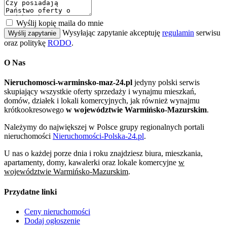
Wyślij kopię maila do mnie
Wysyłając zapytanie akceptuję
regulamin
serwisu
Wyślij zapytanie
oraz politykę
RODO
.
O Nas
Nieruchomosci-warminsko-maz-24.pl
jedyny polski serwis
skupiający wszystkie oferty sprzedaży i wynajmu mieszkań,
domów, działek i lokali komercyjnych, jak również wynajmu
krótkookresowego
w województwie Warmińsko-Mazurskim
.
Należymy do największej w Polsce grupy regionalnych portali
nieruchomości
Nieruchomości-Polska-24.pl
.
U nas o każdej porze dnia i roku znajdziesz biura, mieszkania,
apartamenty, domy, kawalerki oraz lokale komercyjne
w
województwie Warmińsko-Mazurskim
.
Przydatne linki
Ceny nieruchomości
Dodaj ogłoszenie