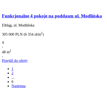
Funkcjonalne 4 pokoje na poddaszu ul. Modlińska
Elbląg, ul. Modlińska
2
305 000 PLN (6 354 zł/m
)
4
-
2
48 m
-
Przejdź do oferty
1
2
...
6
Następna