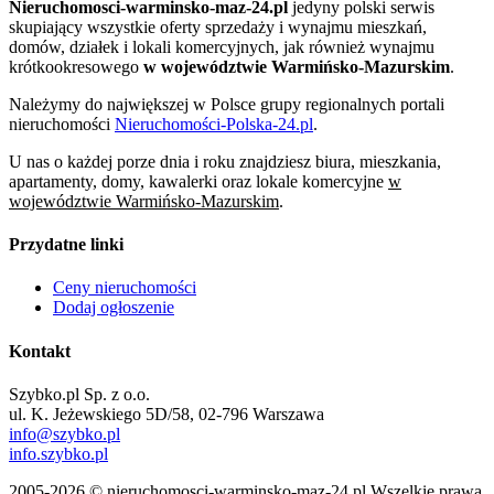
Nieruchomosci-warminsko-maz-24.pl
jedyny polski serwis
skupiający wszystkie oferty sprzedaży i wynajmu mieszkań,
domów, działek i lokali komercyjnych, jak również wynajmu
krótkookresowego
w województwie Warmińsko-Mazurskim
.
Należymy do największej w Polsce grupy regionalnych portali
nieruchomości
Nieruchomości-Polska-24.pl
.
U nas o każdej porze dnia i roku znajdziesz biura, mieszkania,
apartamenty, domy, kawalerki oraz lokale komercyjne
w
województwie Warmińsko-Mazurskim
.
Przydatne linki
Ceny nieruchomości
Dodaj ogłoszenie
Kontakt
Szybko.pl Sp. z o.o.
ul. K. Jeżewskiego 5D/58, 02-796 Warszawa
info@szybko.pl
info.szybko.pl
2005-2026 © nieruchomosci-warminsko-maz-24.pl Wszelkie prawa