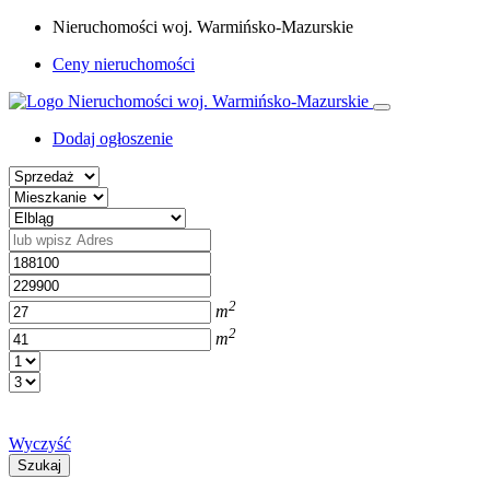
Nieruchomości woj. Warmińsko-Mazurskie
Ceny nieruchomości
Dodaj ogłoszenie
2
m
2
m
Wyczyść
Szukaj