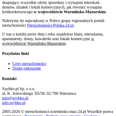
skupiający wszystkie oferty sprzedaży i wynajmu mieszkań,
domów, działek i lokali komercyjnych, jak również wynajmu
krótkookresowego
w województwie Warmińsko-Mazurskim
.
Należymy do największej w Polsce grupy regionalnych portali
nieruchomości
Nieruchomości-Polska-24.pl
.
U nas o każdej porze dnia i roku znajdziesz biura, mieszkania,
apartamenty, domy, kawalerki oraz lokale komercyjne
w
województwie Warmińsko-Mazurskim
.
Przydatne linki
Ceny nieruchomości
Dodaj ogłoszenie
Kontakt
Szybko.pl Sp. z o.o.
ul. K. Jeżewskiego 5D/58, 02-796 Warszawa
info@szybko.pl
info.szybko.pl
2005-2026 © nieruchomosci-warminsko-maz-24.pl Wszelkie prawa