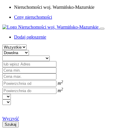
Nieruchomości woj. Warmińsko-Mazurskie
Ceny nieruchomości
Dodaj ogłoszenie
2
m
2
m
Wyczyść
Szukaj