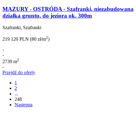
MAZURY - OSTRÓDA - Szafranki, niezabudowana
działka gruntu, do jeziora ok. 300m
Szafranki, Szafranki
2
219 120 PLN (80 zł/m
)
-
-
2
2739 m
-
Przejdź do oferty
1
2
...
248
Następna