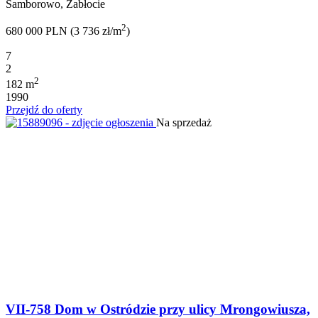
Samborowo, Zabłocie
2
680 000 PLN (3 736 zł/m
)
7
2
2
182 m
1990
Przejdź do oferty
Na sprzedaż
VII-758 Dom w Ostródzie przy ulicy Mrongowiusza,